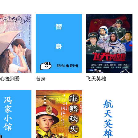
心捡到爱
替身
飞天英雄