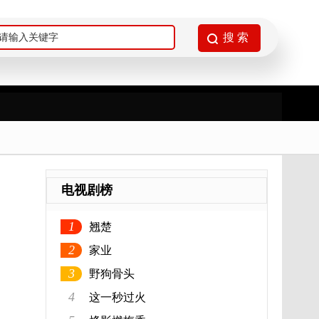
电视剧榜
1
翘楚
2
家业
3
野狗骨头
4
这一秒过火