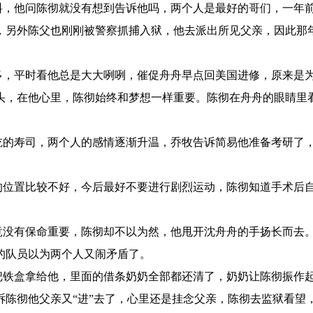
，他问陈彻就没有想到告诉他吗，两个人是最好的哥们，一年
，另外陈父也刚刚被警察抓捕入狱，他去派出所见父亲，因此那
，平时看他总是大大咧咧，催促舟舟早点回美国进修，原来是
头，在他心里，陈彻始终和梦想一样重要。陈彻在舟舟的眼睛里
的寿司，两个人的感情逐渐升温，乔牧告诉简易他准备考研了
位置比较不好，今后最好不要进行剧烈运动，陈彻知道手术后
没有保命重要，陈彻却不以为然，他甩开沈舟舟的手扬长而去
的队员以为两个人又闹矛盾了。
铁盒拿给他，里面的借条奶奶全部都还清了，奶奶让陈彻振作
诉陈彻他父亲又“进”去了，心里还是挂念父亲，陈彻去监狱看望