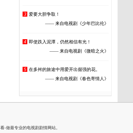
3
爱要大胆争取！
—— 来自电视剧
《少年巴比伦》
4
即使跌入泥潭，仍然相信有光！
—— 来自电视剧
《微暗之火》
5
在多舛的旅途中用爱开出倔强的花。
—— 来自电视剧
《春色寄情人》
你看-做最专业的电视剧剧情网站。