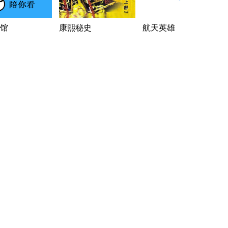
馆
康熙秘史
航天英雄