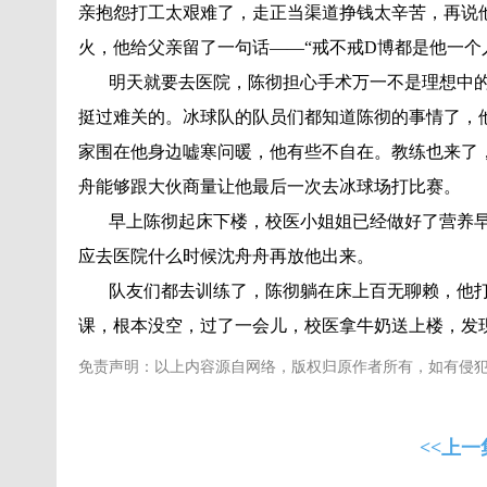
亲抱怨打工太艰难了，走正当渠道挣钱太辛苦，再说
火，他给父亲留了一句话——“戒不戒D博都是他一个
明天就要去医院，陈彻担心手术万一不是理想中的
挺过难关的。冰球队的队员们都知道陈彻的事情了，
家围在他身边嘘寒问暖，他有些不自在。教练也来了
舟能够跟大伙商量让他最后一次去冰球场打比赛。
早上陈彻起床下楼，校医小姐姐已经做好了营养早
应去医院什么时候沈舟舟再放他出来。
队友们都去训练了，陈彻躺在床上百无聊赖，他打
课，根本没空，过了一会儿，校医拿牛奶送上楼，发
免责声明：以上内容源自网络，版权归原作者所有，如有侵
<<上一