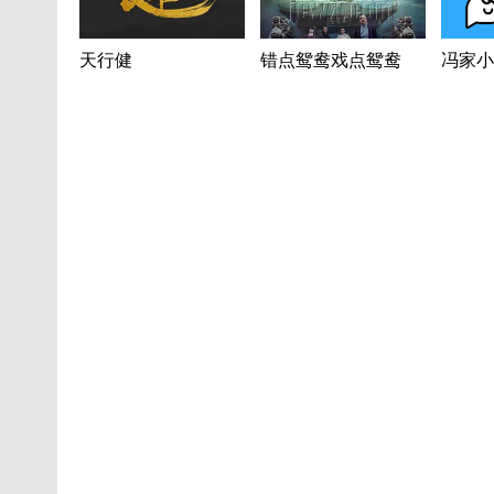
天行健
错点鸳鸯戏点鸳鸯
冯家小