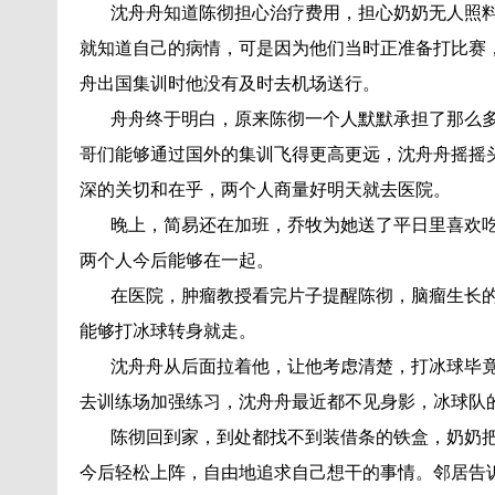
沈舟舟知道陈彻担心治疗费用，担心奶奶无人照料
就知道自己的病情，可是因为他们当时正准备打比赛
舟出国集训时他没有及时去机场送行。
舟舟终于明白，原来陈彻一个人默默承担了那么多
哥们能够通过国外的集训飞得更高更远，沈舟舟摇摇
深的关切和在乎，两个人商量好明天就去医院。
晚上，简易还在加班，乔牧为她送了平日里喜欢吃
两个人今后能够在一起。
在医院，肿瘤教授看完片子提醒陈彻，脑瘤生长的
能够打冰球转身就走。
沈舟舟从后面拉着他，让他考虑清楚，打冰球毕竟
去训练场加强练习，沈舟舟最近都不见身影，冰球队
陈彻回到家，到处都找不到装借条的铁盒，奶奶把
今后轻松上阵，自由地追求自己想干的事情。邻居告