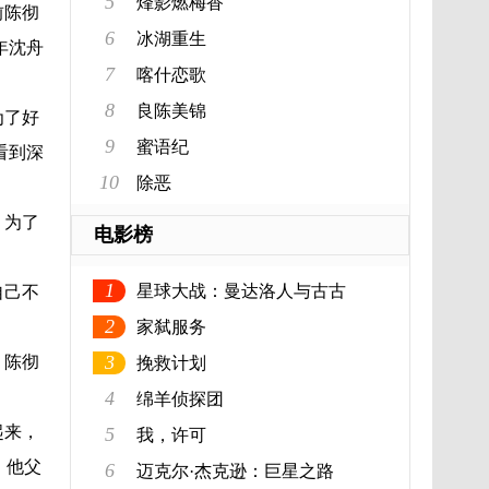
5
烽影燃梅香
前陈彻
6
冰湖重生
年沈舟
7
喀什恋歌
8
良陈美锦
为了好
9
蜜语纪
看到深
10
除恶
，为了
电影榜
1
星球大战：曼达洛人与古古
自己不
2
家弑服务
3
。陈彻
挽救计划
4
绵羊侦探团
起来，
5
我，许可
，他父
6
迈克尔·杰克逊：巨星之路