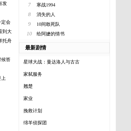
有发
7
寒战1994
8
消失的人
一定会
9
10间敢死队
看到大
10
给阿嬷的情书
拜托舟
最新剧情
时候答
星球大战：曼达洛人与古古
家弑服务
要上
翘楚
家业
挽救计划
绵羊侦探团