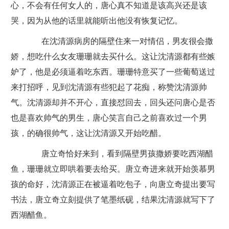
心，不会有任何女人的，唐心真不知道是该高兴还是该
哭，因为从他的话里就能听出他没有恢复记忆。
在沈清源病房的隔壁住来一对情侣，男友很会撒
娇，想吃什么女友珊珊就去买什么。这让沈清源都有些嫉
妒了，他是必须逼着吃东西。珊珊特意买了一些葡萄送过
来打招呼，见到沈清源有些犯起了花痴，称赞沈清源帅
气。沈清源却并不开心，直接怼回去，回头还问唐心是否
也是喜欢帅气的男生，唐心笑言自己之前喜欢过一个男
孩，的确很帅气，这让沈清源又开始吃醋。
唐立奇恰好来到，看到隔壁男孩撒娇要吃西湖醋
鱼，珊珊就立即哄着要去给买。唐立奇进来就开始羡慕男
孩的命好，沈清源正在被逼着吃包子，向唐立奇提出要写
书法，唐立奇立刻提供了笔墨纸砚，结果沈清源就写下了
西湖醋鱼。