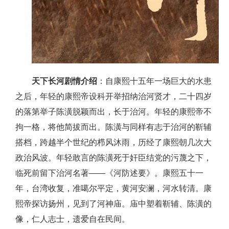
天下长河剧情介绍
：自康熙十五年一场巨大的水患
之后，年轻的康熙帝设科开举招纳治河贤才，二十四岁
的落第举子陈潢脱颖而出，长于治河。年轻的康熙帝不
拘一格，将他简拔而出。陈潢与同样有志于治河的靳辅
搭档，跨越半个世纪的栉风沐雨，历经了康熙朝几次大
政治风波。年轻敢言的陈潢死于奸臣结党的污蔑之下，
临死前留下治河名著——《河防述要》。康熙五十一
年，台湾收复，准噶尔平定，黄河安澜，河水转清。康
熙帝探访扬州，见到了河神庙。庙中塑着靳辅、陈潢的
像，仁人志士，遗爱自在民间。