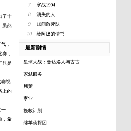
7
寒战1994
8
消失的人
出了十
9
10间敢死队
，虽然
10
给阿嬷的情书
打气，
最新剧情
比赛，
星球大战：曼达洛人与古古
了只是
家弑服务
比赛视
翘楚
络上的
家业
去一
挽救计划
题，希
绵羊侦探团