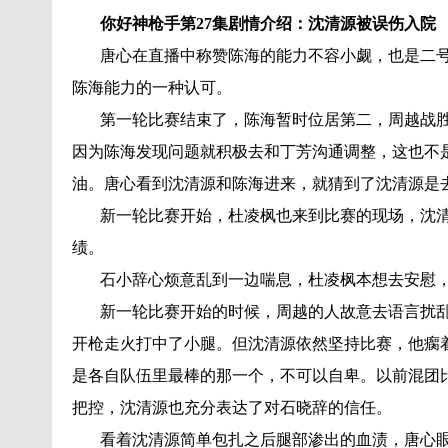
你好神枪手第27集剧情介绍：沈清源被误伤入院
唐心在直播中称赞陈海的能力不容小觑，也是二号
陈海能力的一种认可。
第一轮比赛结束了，陈海暂时位居第二，周越战胜
因为陈海发现问题就积极去和丁芳沟通调整，这也不
油。唐心看到沈清源和陈海进来，就猜到了沈清源是
新一轮比赛开始，杜凌枫也来到比赛的现场，沈清源
绩。
石小辞心烦意乱到一边喘息，杜凌枫本想去安慰，
新一轮比赛开始的时候，周越的人故意去语言扰乱
开枪走火打中了小腿。但沈清源依然坚持比赛，他瘸
是各自队伍里最棒的那一个，不可以自卑。以前混团
把控，沈清源也充分表达了对石晓辞的信任。
看着沈清源简单包扎之后腿部渗出的血渍，唐心眼