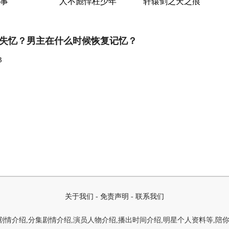
事
人不彪悍枉少年
轩辕剑之天之痕
失忆？男主在什么时候恢复记忆？
3
关于我们
-
免责声明
-
联系我们
情介绍,分集剧情介绍,演员人物介绍,播出时间介绍,明星个人资料等,陪