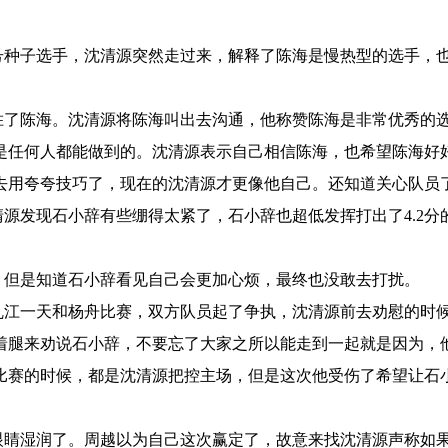
种子选手，沈清源突然走过来，解释了陈海是慢热型的选手，
了陈海。沈清源将陈海叫出去沟通，他称赞陈海是非常优秀的
是任何人都能做到的。沈清源表示自己相信陈海，也希望陈海好
去用夸夸技巧了，现在的沈清源才更像他自己。还知道关心队员
发现石小辞有些绷得太紧了，石小辞也超低发挥打出了4.2分
但是知道石小辞看见自己会更加心烦，最终也没敢去打扰。
江一天和杨舟比赛，双方队员起了争执，沈清源前去劝慰的时
着腿来劝说石小辞，不要忘了大家之所以能走到一起就是因为，
比赛的时候，都是沈清源把控主场，但是这次他受伤了希望让石
睛湿润了。周越以为自己这次赢定了，故意来找沈清源声称如