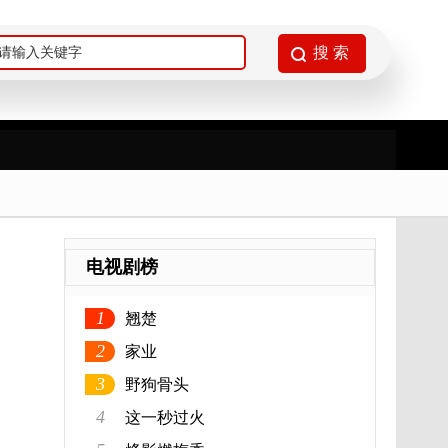
电视剧榜
1
翘楚
2
家业
3
野狗骨头
4
这一秒过火