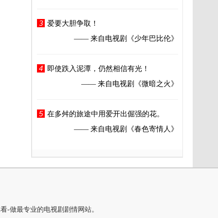
3
爱要大胆争取！
—— 来自电视剧
《少年巴比伦》
4
即使跌入泥潭，仍然相信有光！
—— 来自电视剧
《微暗之火》
5
在多舛的旅途中用爱开出倔强的花。
—— 来自电视剧
《春色寄情人》
你看-做最专业的电视剧剧情网站。