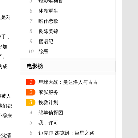
5
烽影燃梅香
6
冰湖重生
也是对
7
喀什恋歌
8
良陈美锦
选手，
9
蜜语纪
好加
10
除恶
了。
电影榜
的成
1
星球大战：曼达洛人与古古
2
家弑服务
候被人
3
挽救计划
他们都
4
绵羊侦探团
小辞来
5
我，许可
6
迈克尔·杰克逊：巨星之路
果沈清