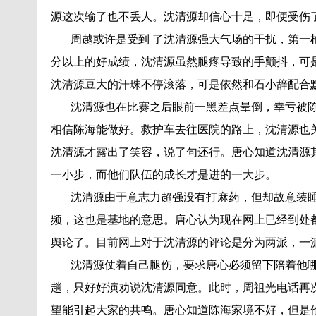
源这次输了也不丢人。沈清源却信心十足，即便受伤
周越或许是受到 了沈清源强大气场的干扰，第一枪
分以上的好成绩，沈清源虽然腿疼导致的手颤抖，可
沈清源豆大的汗珠不停滚落，可是依然和石小辞配合
沈清源也在比赛之后眼前一黑差点晕倒，幸亏被陈
相信陈海能做好。救护车去往医院的路上，沈清源也
沈清源才露出了笑容，说了句还行。唐心知道沈清源
一小步，而他们队伍的成长才是进的一大步。
沈清源由于意志力超强没有打麻药，但却故意装睡
频，这也是基地的意思。唐心认为现在网上已经到处
舆论了。目前网上对于沈清源的评论是分为两派，一
沈清源仗着自己腿伤，要求唐心必须留下陪着他哪
趟，只好好演劝说沈清源同意。此时，周祖光电话再
望能引起大家的共鸣。唐心知道陈海家境不好，但是