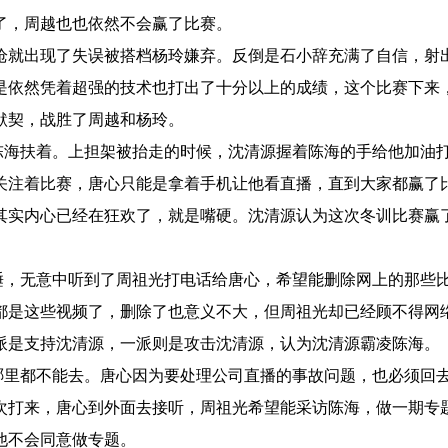
了，周越也也依然不会赢了比赛。
就出现了失误被搭档杨玲嫌弃。反倒是石小辞充满了自信，射
是依然凭着超强的技术也打出了十分以上的成绩，这个比赛下来
默契，战胜了周越和杨玲。
海扶着。上担架被抬走的时候，沈清源握着陈海的手给他加油
关注着比赛，唐心只能是拿着手机让他看直播，直到大家都赢了
其实内心已经在狂欢了，就是嘴硬。沈清源认为这次冬训比赛赢
，无意中听到了周祖光打电话给唐心，希望能删除网上的那些
都是这些视频了，删除了也意义不大，但周祖光却已经顾不得网
派是支持沈清源，一派则是攻击沈清源，认为沈清源霸凌陈海。
里都不能去。唐心因为要处理公司直播的事故问题，也必须回
次打来，唐心到外面去接听，周祖光希望能采访陈海，做一期专
他不会同意做专题。