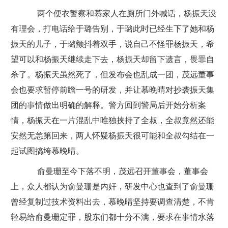
两个便衣警察和慕家人在厕所门外喊话，杨振天没
有理会，打电话给于璐告别，于璐此时已经生下了她和杨
振天的儿子，于璐颤抖着双手，说自己不怪罪杨振天，希
望可以和杨振天继续走下去，杨振天却留下遗言，畏罪自
杀了。杨振天虽然死了，但发布会也乱成一团，茂远董事
会也要求暂停前瞻一号的研发，并让慕晚晴对抄袭振天集
团的事情做出明确的解释。警方回到警局后开始分析案
情，杨振天在一片混乱中唯独挟持了全叔，全叔竟然还能
安然无恙第回来，两人怀疑杨振天很可能和全叔勾结在一
起试图搞垮慕晚晴。
俞曼珊至今下落不明，茂远召开董事会，董事会
上，众人都认为俞曼珊是内奸，研发中心也查到了俞曼珊
曾经复制过技术资料出去，慕晚晴坚持要调查清楚，不肯
轻易给俞曼珊定罪，股东们都十分不满，要求在事情水落