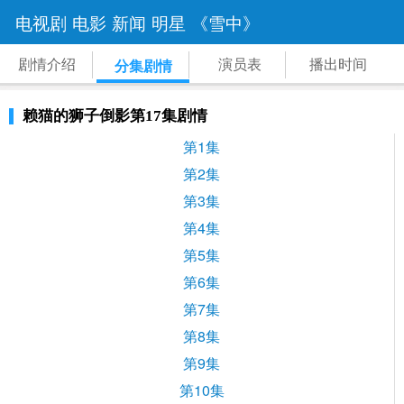
电视剧
电影
新闻
明星
《雪中》
剧情介绍
演员表
播出时间
分集剧情
赖猫的狮子倒影第17集剧情
第1集
第2集
第3集
第4集
第5集
第6集
第7集
第8集
第9集
第10集