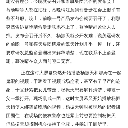
珊没有理会，今晚就要召开和维凯集团合作的发布会了，
慕晚晴等人都在忙碌，慕晚晴注意到俞曼珊在会上似乎有
些不舒服。晚上，前瞻一号产品发布会就要召开了，利那
突然告诉慕晚晴俞曼珊联系不上了，慕晚晴赶紧让人去
找。发布会召开后不久，杨振天就公开发难，说茂远研发
的前瞻一号和振天集团研发的擎天计划几乎一模一样，还
要求研发总监俞曼珊出来解释清楚，现在联系不上俞曼
珊，慕晚晴在众人面前哑口无言。
正在这时大屏幕突然开始播放杨振天和娜姆在一起
鬼混的视频，于璐看了视频当场崩溃，甚至有了早产的迹
象，于父赶紧把女儿带走，杨振天想要解释清楚，却被于
父一掌打开。现场乱成一团，这时大屏幕又开始播放杨振
天指使人绑架慕晚晴的视频，杨振天顿时被现场的记者团
团围住，在现场的便衣警察也赶紧上前想要控制杨振天，
但杨振天却找到机会挟持了全叔，并躲进了厕所里。