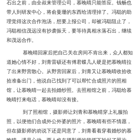
石出之前，由全叔来管理公司，慕晚晴只能答应。钱畅也
带人到研发中心，将俞曼珊的东西给清理掉了。冯聪的助
理觉得这次合作泡汤，想要上报公司，却被冯聪阻止了，
冯聪相信茂远没有抄袭振天，要等待真相水落石出，继续
和茂远合作。
慕晚晴回家后把自己关在房间不肯出来，众人都知
道她心情不好，刘青雷硕还有傅君蝶几人硬是把慕晚晴拉
了出来野营散心。从野营回家后，刘青又让慕晚晴收拾收
拾准备出门，他说自己找到了可以帮忙合成照片的照相
馆，让慕晚晴一起去拍婚纱照。去照相馆之前，冯聪给慕
晚晴打来电话，慕晚晴却没有接。
到了照相馆，摄影师让刘青和慕晚晴穿上礼服拍
照，以便他们合成外公外婆的照片，慕晚晴有些不情愿，
但在摄影师的劝说下还是同意了，刘青看着穿着婚纱的慕