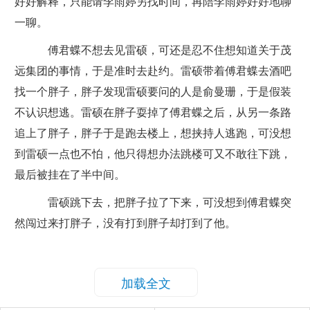
好好解释，只能请李雨婷另找时间，再陪李雨婷好好地聊
一聊。
傅君蝶不想去见雷硕，可还是忍不住想知道关于茂
远集团的事情，于是准时去赴约。雷硕带着傅君蝶去酒吧
找一个胖子，胖子发现雷硕要问的人是俞曼珊，于是假装
不认识想逃。雷硕在胖子耍掉了傅君蝶之后，从另一条路
追上了胖子，胖子于是跑去楼上，想挟持人逃跑，可没想
到雷硕一点也不怕，他只得想办法跳楼可又不敢往下跳，
最后被挂在了半中间。
雷硕跳下去，把胖子拉了下来，可没想到傅君蝶突
然闯过来打胖子，没有打到胖子却打到了他。
加载全文