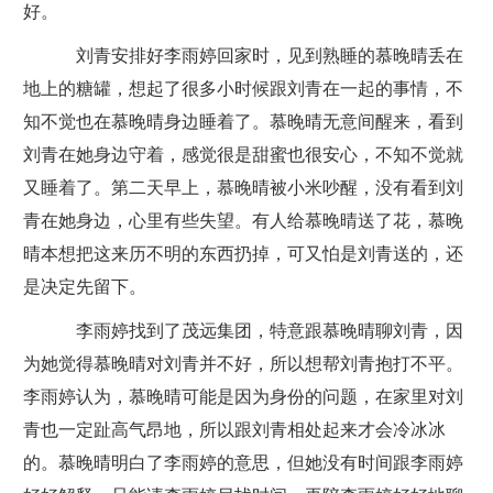
好。
刘青安排好李雨婷回家时，见到熟睡的慕晚晴丢在
地上的糖罐，想起了很多小时候跟刘青在一起的事情，不
知不觉也在慕晚晴身边睡着了。慕晚晴无意间醒来，看到
刘青在她身边守着，感觉很是甜蜜也很安心，不知不觉就
又睡着了。第二天早上，慕晚晴被小米吵醒，没有看到刘
青在她身边，心里有些失望。有人给慕晚晴送了花，慕晚
晴本想把这来历不明的东西扔掉，可又怕是刘青送的，还
是决定先留下。
李雨婷找到了茂远集团，特意跟慕晚晴聊刘青，因
为她觉得慕晚晴对刘青并不好，所以想帮刘青抱打不平。
李雨婷认为，慕晚晴可能是因为身份的问题，在家里对刘
青也一定趾高气昂地，所以跟刘青相处起来才会冷冰冰
的。慕晚晴明白了李雨婷的意思，但她没有时间跟李雨婷