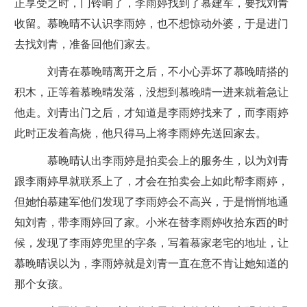
正享受之时，门铃响了，李雨婷找到了慕建军，要找刘青
收留。慕晚晴不认识李雨婷，也不想惊动外婆，于是进门
去找刘青，准备回他们家去。
刘青在慕晚晴离开之后，不小心弄坏了慕晚晴搭的
积木，正等着慕晚晴发落，没想到慕晚晴一进来就着急让
他走。刘青出门之后，才知道是李雨婷找来了，而李雨婷
此时正发着高烧，他只得马上将李雨婷先送回家去。
慕晚晴认出李雨婷是拍卖会上的服务生，以为刘青
跟李雨婷早就联系上了，才会在拍卖会上如此帮李雨婷，
但她怕慕建军他们发现了李雨婷会不高兴，于是悄悄地通
知刘青，带李雨婷回了家。小米在替李雨婷收拾东西的时
候，发现了李雨婷兜里的字条，写着慕家老宅的地址，让
慕晚晴误以为，李雨婷就是刘青一直在意不肯让她知道的
那个女孩。