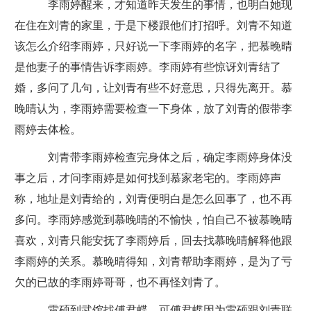
李雨婷醒来，才知道昨天发生的事情，也明白她现
在住在刘青的家里，于是下楼跟他们打招呼。刘青不知道
该怎么介绍李雨婷，只好说一下李雨婷的名字，把慕晚晴
是他妻子的事情告诉李雨婷。李雨婷有些惊讶刘青结了
婚，多问了几句，让刘青有些不好意思，只得先离开。慕
晚晴认为，李雨婷需要检查一下身体，放了刘青的假带李
雨婷去体检。
刘青带李雨婷检查完身体之后，确定李雨婷身体没
事之后，才问李雨婷是如何找到慕家老宅的。李雨婷声
称，地址是刘青给的，刘青便明白是怎么回事了，也不再
多问。李雨婷感觉到慕晚晴的不愉快，怕自己不被慕晚晴
喜欢，刘青只能安抚了李雨婷后，回去找慕晚晴解释他跟
李雨婷的关系。慕晚晴得知，刘青帮助李雨婷，是为了亏
欠的已故的李雨婷哥哥，也不再怪刘青了。
雷硕到武馆找傅君蝶，可傅君蝶因为雷硕跟刘青联