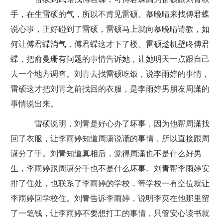
手，在生雷硕的气，所以不肯见雷硕。慕晚晴来找傅君蝶
说心事，正好碰到了雷硕，雷硕马上就向慕晚晴请教，如
何让傅君蝶消气，傅君蝶这才下了楼。雷硕趁机壁咚傅君
蝶，把俞曼珊有问题的事情告诉她，让她明天一点跟自己
去一个地方调查。刘青去找雷硕吃饭，说李雨婷的事情，
雷硕这才把刘青之前找回的衣服，是李雨婷男朋友周潇的
事情说出来。
雷硕说明，刘青是好心办了坏事，因为他帮周潇找
回了衣服，让李雨婷知道周潇说谎的事情，所以直接跟周
潇分了手。刘青知道真相后，觉得周潇也不是什么好男
生，李雨婷跟周潇分手也不是什么坏事。刘青帮李雨婷安
排了住处，也联系了李雨婷的学校，等学校一有空位就让
李雨婷回学校住。刘青告诉李雨婷，说明李莫在他那里留
了一笔钱，让李雨婷不要想打工的事情，只管安心读书就