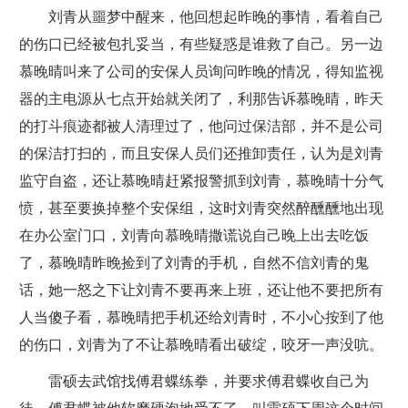
刘青从噩梦中醒来，他回想起昨晚的事情，看着自己
的伤口已经被包扎妥当，有些疑惑是谁救了自己。另一边
慕晚晴叫来了公司的安保人员询问昨晚的情况，得知监视
器的主电源从七点开始就关闭了，利那告诉慕晚晴，昨天
的打斗痕迹都被人清理过了，他问过保洁部，并不是公司
的保洁打扫的，而且安保人员们还推卸责任，认为是刘青
监守自盗，还让慕晚晴赶紧报警抓到刘青，慕晚晴十分气
愤，甚至要换掉整个安保组，这时刘青突然醉醺醺地出现
在办公室门口，刘青向慕晚晴撒谎说自己晚上出去吃饭
了，慕晚晴昨晚捡到了刘青的手机，自然不信刘青的鬼
话，她一怒之下让刘青不要再来上班，还让他不要把所有
人当傻子看，慕晚晴把手机还给刘青时，不小心按到了他
的伤口，刘青为了不让慕晚晴看出破绽，咬牙一声没吭。
雷硕去武馆找傅君蝶练拳，并要求傅君蝶收自己为