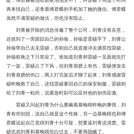
徒，傅君蝶被他软磨硬泡地受不了，叫雷硕下周这个时间
再来找自己，还拿着傅君蝶的手机加了她的微信。傅君蝶
虽然不满雷硕的做法，但也没有阻止。
刘青被开除的消息传遍了整个公司，刘青没有在意，
还抓到了一旁跟踪自己的孙瑜，孙瑜是雷硕手下，刘青让
孙瑜带自己去见雷硕，否则自己就直接冲去酒窖找雷硕，
孙瑜权衡之下只答应了。谁知道刘青和雷硕一见面就先打
了一架，雷硕占了下风，但刘青肩膀上有伤，雷硕便攻击
刘青肩膀的伤口，两人打完架后才聊了起来，刘青感谢雷
硕昨晚救了自己，还找雷硕要回自己的保安制服，雷硕则
给了刘青一粒药，说紧急时刻可以应对他的创伤应激。
雷硕又问起刘青为什么要瞒着慕晚晴昨晚的事情，刘
青有些别扭，说自己就是这个性格，另一边慕晚晴也和傅
君蝶说起自己觉得刘青十分可疑，想要逼刘青说清楚。雷
硕也劝刘青和慕晚晴坦白过去，不要再隐瞒了。