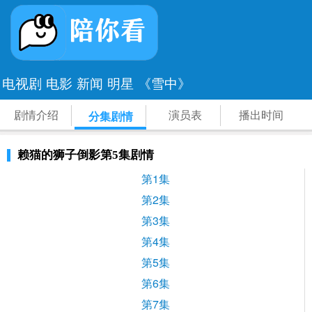
电视剧
电影
新闻
明星
《雪中》
剧情介绍
演员表
播出时间
分集剧情
赖猫的狮子倒影第5集剧情
第1集
第2集
第3集
第4集
第5集
第6集
第7集