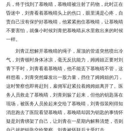
兵，终于找到了慕晚晴，慕晚晴被注射了药物，此时正在
昏迷中，刘青看着慕晚晴头上的伤口，眼里满是心疼，自
责自己没有保护好慕晚晴，他紧紧抱住慕晚晴，让慕晚晴
不要害怕，就像小时候刘青把慕晚晴从水里救出来的时候
一样。
刘青正想解开慕晚晴的绳子，屋顶的管道突然喷出冷
气，刘青顿时身体冰凉，毫无反抗能力，姆姆姐正要对刘
青下手时，刘青看着慕晚晴，他不能丢下慕晚晴不管，这
样想着，刘青突然爆发出一股力量，挡住了姆姆姐的刀，
这时警察也即将赶到，雇佣军赶紧拉着姆姆姐离开了。医
务人员救走了慕晚晴，刘青则躲了起来，但他的钥匙落在
现场，被医务人员捡起来交给了慕晚晴，刘青假装刚得知
消息跑去了医院看望慕晚晴，慕晚晴却因为钥匙的事情怀
疑是刘青绑架了自己，让刘青在一星期内解释清楚，否则
自己就把钥匙交给警察，刘青被怀疑后大受打击。