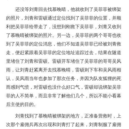
还没等刘青回去找慕晚晴，他就收到了吴菲菲被绑架
的照片，刘青和雷硕通过定位找到了吴菲菲的位置，并顺
利把吴菲菲给带走了，没想到刚救下吴菲菲，刘青又收到
了慕晚晴被绑架的照片。另一边，吴菲菲的两个哥哥也收
到了吴菲菲的定位消息，他们不知道吴菲菲已经被刘青救
走，便赶紧跟着吴菲菲的定位地址追踪过去，结果在隧道
里堵住了刘青和雷硕。雷硕开车堵住了吴菲菲的哥哥吴风
雨，让刘青赶紧离开去找慕晚晴，雷硕则下车和吴风雨相
认，吴风雨当年也参加了那次任务，并因为队友狐狸的死
而感到气愤，对雷硕也没什么好口气，雷硕却说绑架吴菲
菲的人不简单，而且非常了解他们几个，所以不能小看幕
后主使的目的。
刘青找到了慕晚晴被绑架的地方，正准备营救时，上
次那个雇佣兵再次出现和刘青打了起来，刘青制服了雇佣