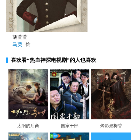
胡萱萱
马栗
饰
喜欢看
“热血神探电视剧”
的人也喜欢
太阳的后裔
国家干部
烽影燃梅香