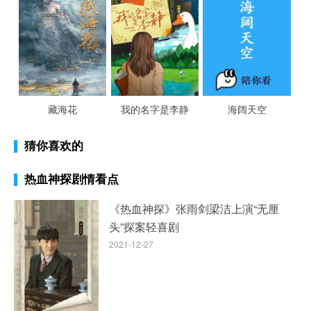
藏海花
我的名字是李静
海阔天空
猜你喜欢的
热血神探剧情看点
《热血神探》张雨剑梁洁上演“无厘
头”探案轻喜剧
2021-12-27