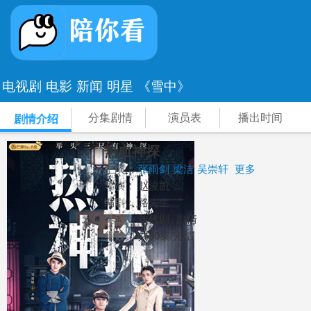
电视剧
电影
新闻
明星
《雪中》
分集剧情
演员表
播出时间
剧情介绍
热血神探
主演：
张雨剑
梁洁
吴崇轩
更多
导演：
赵浚凯
编剧：
路先生
类别：
年代剧
剧情
集数：
共30集/完结