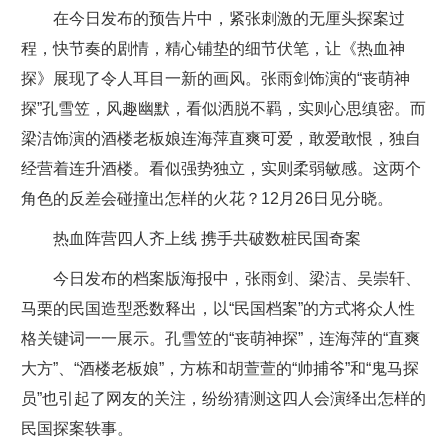
在今日发布的预告片中，紧张刺激的无厘头探案过
程，快节奏的剧情，精心铺垫的细节伏笔，让《热血神
探》展现了令人耳目一新的画风。张雨剑饰演的“丧萌神
探”孔雪笠，风趣幽默，看似洒脱不羁，实则心思缜密。而
梁洁饰演的酒楼老板娘连海萍直爽可爱，敢爱敢恨，独自
经营着连升酒楼。看似强势独立，实则柔弱敏感。这两个
角色的反差会碰撞出怎样的火花？12月26日见分晓。
热血阵营四人齐上线 携手共破数桩民国奇案
今日发布的档案版海报中，张雨剑、梁洁、吴崇轩、
马栗的民国造型悉数释出，以“民国档案”的方式将众人性
格关键词一一展示。孔雪笠的“丧萌神探”，连海萍的“直爽
大方”、“酒楼老板娘”，方栋和胡萱萱的“帅捕爷”和“鬼马探
员”也引起了网友的关注，纷纷猜测这四人会演绎出怎样的
民国探案轶事。