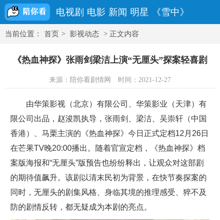
电视剧
电影
新闻
明星
《雪中》
当前位置：
首页
>
影视动态
> 正文内容
《热血神探》张雨剑梁洁上演“无厘头”探案轻喜剧
来源：陪你看剧情网
时间：2021-12-27
由华策影视（北京）有限公司、华策影业（天津）有
限公司出品，赵浚凯执导，张雨剑、梁洁、吴崇轩（中国
香港）、马栗主演的《热血神探》今日正式定档12月26日
在芒果TV晚20:00播出。随着官宣定档，《热血神探》档
案版海报和“无厘头”版预告也纷纷释出，让观众对这部剧
的期待值飙升。该剧以清末民初为背景，在快节奏探案的
同时，无厘头的剧集风格、身临其境的推理感受、猝不及
防的剧情反转，都无疑成为本剧的亮点。