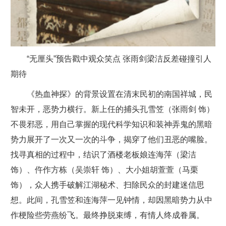
“无厘头”预告戳中观众笑点 张雨剑梁洁反差碰撞引人
期待
《热血神探》的背景设置在清末民初的南国祥城，民
智未开，恶势力横行。新上任的捕头孔雪笠（张雨剑 饰）
不畏邪恶，用自己掌握的现代科学知识和装神弄鬼的黑暗
势力展开了一次又一次的斗争，揭穿了他们丑恶的嘴脸。
找寻真相的过程中，结识了酒楼老板娘连海萍（梁洁
饰）、仵作方栋（吴崇轩 饰）、大小姐胡萱萱（马栗
饰），众人携手破解江湖秘术、扫除民众的封建迷信思
想。此间，孔雪笠和连海萍一见钟情，却因黑暗势力从中
作梗险些劳燕纷飞。最终挣脱束缚，有情人终成眷属。