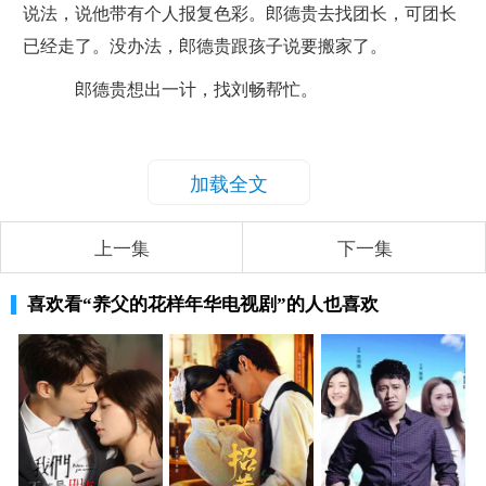
说法，说他带有个人报复色彩。郎德贵去找团长，可团长
已经走了。没办法，郎德贵跟孩子说要搬家了。
郎德贵想出一计，找刘畅帮忙。
加载全文
上一集
下一集
喜欢看
“养父的花样年华电视剧”
的人也喜欢