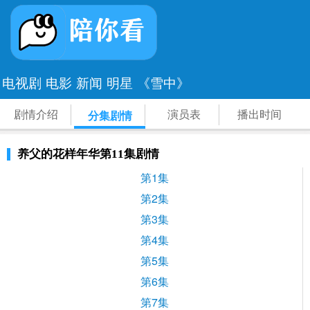
电视剧
电影
新闻
明星
《雪中》
剧情介绍
演员表
播出时间
分集剧情
养父的花样年华第11集剧情
第1集
第2集
第3集
第4集
第5集
第6集
第7集