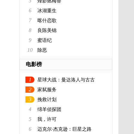
5
烽影燃梅香
6
冰湖重生
7
喀什恋歌
8
良陈美锦
9
蜜语纪
10
除恶
电影榜
1
星球大战：曼达洛人与古古
2
家弑服务
3
挽救计划
4
绵羊侦探团
5
我，许可
6
迈克尔·杰克逊：巨星之路