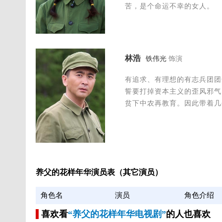
苦，是个命运不幸的女人。
林浩
铁伟光
饰演
有追求、有理想的有志兵团团
誓要打掉资本主义的歪风邪气
贫下中农再教育。因此带着几
养父的花样年华演员表（其它演员）
角色名
演员
角色介绍
喜欢看
“养父的花样年华电视剧”
的人也喜欢