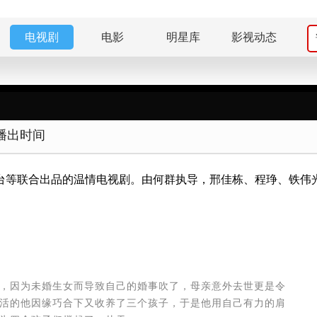
电视剧
电影
明星库
影视动态
播出时间
台等联合出品的温情电视剧。由何群执导，邢佳栋、程琤、铁伟
，因为未婚生女而导致自己的婚事吹了，母亲意外去世更是令
活的他因缘巧合下又收养了三个孩子，于是他用自己有力的肩