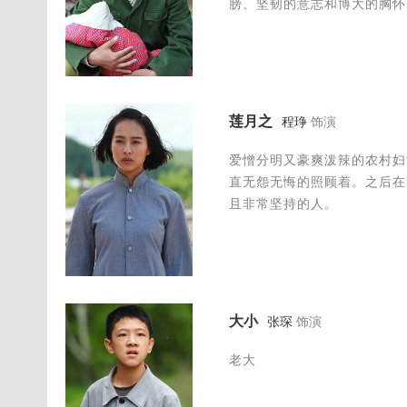
膀、坚韧的意志和博大的胸怀
莲月之
程琤
饰演
爱憎分明又豪爽泼辣的农村妇
直无怨无悔的照顾着。之后在
且非常坚持的人。
大小
张琛
饰演
老大