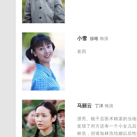
小雪
徐唯
饰演
老四
马丽云
丁洋
饰演
漂亮、能干且医术精湛的当地
发现了对方还有一个小女儿后
林浩，但谁知林浩结婚以后性