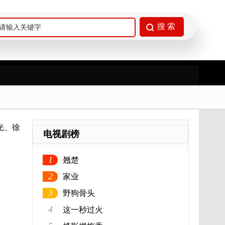
光、徐
电视剧榜
1
翘楚
2
家业
3
野狗骨头
4
这一秒过火