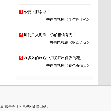
3
爱要大胆争取！
—— 来自电视剧
《少年巴比伦》
4
即使跌入泥潭，仍然相信有光！
—— 来自电视剧
《微暗之火》
5
在多舛的旅途中用爱开出倔强的花。
—— 来自电视剧
《春色寄情人》
你看-做最专业的电视剧剧情网站。