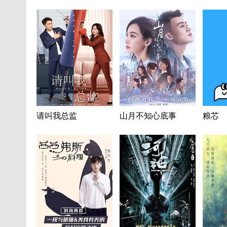
请叫我总监
山月不知心底事
粮芯