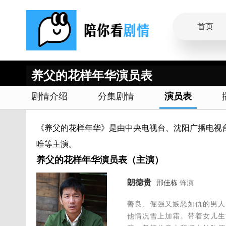
首页
养父的花样年华演员表
剧情介绍
分集剧情
演员表
《养父的花样年华》是由中央电视台、沈阳广播电视
唯等主演。
养父的花样年华演员表（主演）
朗德贵
邢佳栋
饰演
善良、倔强又嫉恶如仇的男人
他情况雪上加霜。带着女儿生