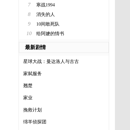
7
寒战1994
8
消失的人
9
10间敢死队
10
给阿嬷的情书
最新剧情
星球大战：曼达洛人与古古
家弑服务
翘楚
家业
挽救计划
绵羊侦探团