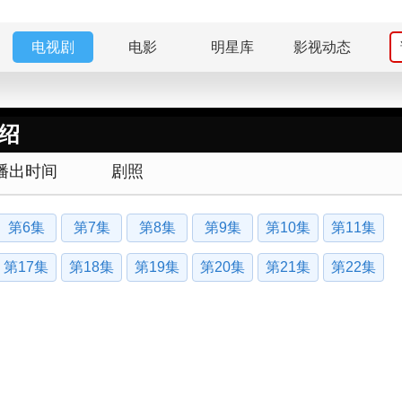
电视剧
电影
明星库
影视动态
绍
播出时间
剧照
第6集
第7集
第8集
第9集
第10集
第11集
第17集
第18集
第19集
第20集
第21集
第22集