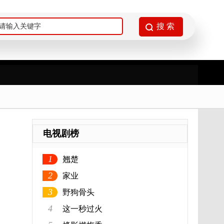
电视剧榜
1
翘楚
2
家业
3
野狗骨头
4
这一秒过火