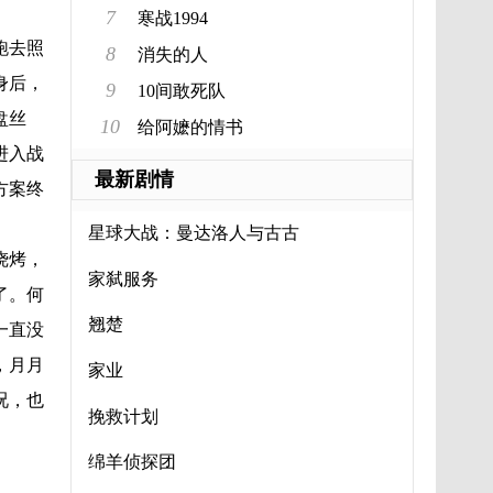
7
寒战1994
跑去照
8
消失的人
身后，
9
10间敢死队
盘丝
10
给阿嬷的情书
进入战
最新剧情
方案终
星球大战：曼达洛人与古古
烧烤，
家弑服务
了。何
翘楚
一直没
，月月
家业
况，也
挽救计划
绵羊侦探团