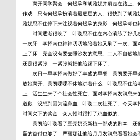
离开同学聚会，何煜承和胡雅妮并肩走在路上。
作戏，只有何煜承扮演着最底层的人。很快到了胡雅
雅妮忍不住停下来注视着何煜承的身影，何煜承却也
时间逐渐很晚了，叶璇忍不住在内心演练了好几
一次牙，李择南也神神叨叨地陪着她又刷了一次。面
上了床，完全没有要去睡沙发的意思。二人不自然地
还是很紧张，一紧张就把他给踢下床了。
次日一早李择南做好了丰盛的早餐，吴凯要开早
放她离开。吴凯喋喋不休地讲着什么，叶璇忍不住给
上，活生生来了个社会性死亡。面对李择南发消息来
道歉，没想到因为流鼻血，叶璇二次社死了。今天李
时间欠下的奖金，众人顿时跟打了鸡血似的。
吴凯给叶璇看了豆壳奶茶新植一部戏的剧本，还
磊的首付也够了，严丽娜让他给月月发消息看看她会