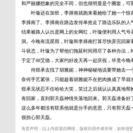
和严丽娜想象的完全不同，但也很明显是个圈套，可
叶璇还在加班，李择南就跑来看她给了她一个惊
李择南了。李择南在路边发传单抢走了路边乐队的人
结果被路人认出是网上的女网红，叶璇便利用人气号
洞。今晚有流星雨，叶璇和李择南打算尽快弄完回家
斗状态，叶璇为了帮他们拖延时间用尽了各种办法，
于定了88艾德，大家约好改天再一起庆祝，毕竟今晚
何煜承去找了胡雅妮，神神秘秘地说要带她去一
奈何手艺紧张，只能趁着胡雅妮不在把肉换成了早就
煜承见状忍不住哈哈大笑，笑过之后就认认真真地帮
有回家，直到郭天磊神情失落地回来。郭天磊准备好
这么多年都没有联系他就是分手的意思，只有郭天磊
很担心郭天磊。
免责声明：以上内容源自网络，版权归原作者所有，如有侵