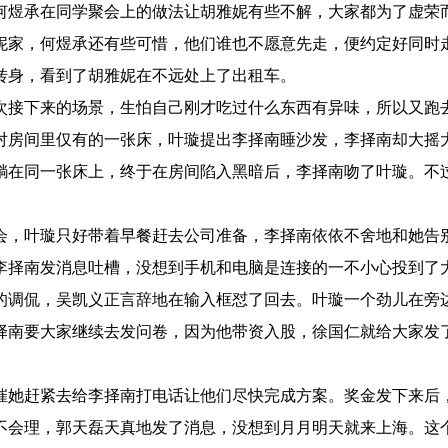
何煜承在同学聚会上的做法让胡雅妮有些不解，大家都为了虚荣
妮家，何煜承还有些可惜，他们谁也不愿意先走，便约定好同时
转身，看到了胡雅妮在不远处上了出租车。
次接下来的场景，生怕自己刚才吃过什么东西有异味，所以又跑
对房间里仅有的一张床，叶璇提出李择南睡沙发，李择南却大摇
躺在同一张床上，终于在房间陷入黑暗后，李择南吻了叶璇。不
会，叶璇只好带着早餐赶去公司准备，李择南依依不舍地和她告
李择南发消息吐槽，没想到手机和电脑是连接的一不小心投到了
的调侃，吴凯义正言辞地在输入框怼了回去。叶璇一个劲儿在旁
择南要大家继续去发问卷，因为他带资入股，徐国仁就给大家发
催她赶紧去给李择南打电话让他们尽快完成方案。奖金发下来后
不会理，郭天磊天真地发了消息，没想到月月明天就来上海。这