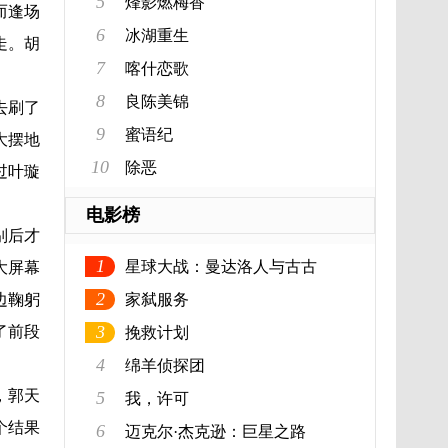
5
烽影燃梅香
而逢场
6
冰湖重生
走。胡
7
喀什恋歌
8
良陈美锦
去刷了
9
蜜语纪
大摆地
10
除恶
过叶璇
电影榜
别后才
1
星球大战：曼达洛人与古古
大屏幕
2
边鞠躬
家弑服务
3
了前段
挽救计划
4
绵羊侦探团
，郭天
5
我，许可
个结果
6
迈克尔·杰克逊：巨星之路