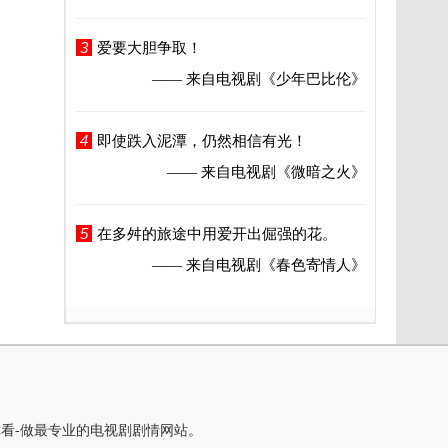
3
爱要大胆争取！
—— 来自电视剧
《少年巴比伦》
4
即使跌入泥潭，仍然相信有光！
—— 来自电视剧
《微暗之火》
5
在多舛的旅途中用爱开出倔强的花。
—— 来自电视剧
《春色寄情人》
你看-做最专业的电视剧剧情网站。