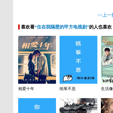
<<上一
喜欢看
“住在我隔壁的甲方电视剧”
的人也喜欢
相爱十年
纸筝不息
生活像