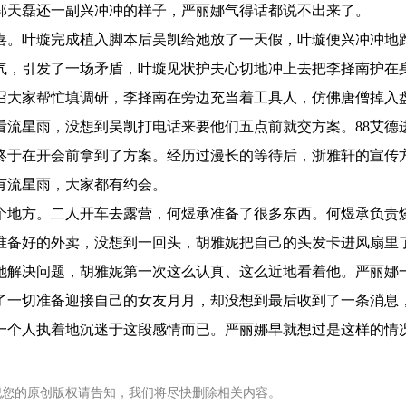
郭天磊还一副兴冲冲的样子，严丽娜气得话都说不出来了。
喜。叶璇完成植入脚本后吴凯给她放了一天假，叶璇便兴冲冲地
气，引发了一场矛盾，叶璇见状护夫心切地冲上去把李择南护在
召大家帮忙填调研，李择南在旁边充当着工具人，仿佛唐僧掉入
看流星雨，没想到吴凯打电话来要他们五点前就交方案。88艾德
终于在开会前拿到了方案。经历过漫长的等待后，浙雅轩的宣传
有流星雨，大家都有约会。
个地方。二人开车去露营，何煜承准备了很多东西。何煜承负责
准备好的外卖，没想到一回头，胡雅妮把自己的头发卡进风扇里
她解决问题，胡雅妮第一次这么认真、这么近地看着他。严丽娜
了一切准备迎接自己的女友月月，却没想到最后收到了一条消息
一个人执着地沉迷于这段感情而已。严丽娜早就想过是这样的情
犯您的原创版权请告知，我们将尽快删除相关内容。