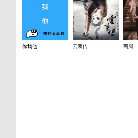
你我他
云襄传
画眉