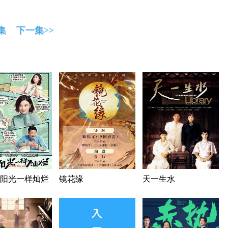
集
下一集>>
阳光一样灿烂
镜花缘
天一生水