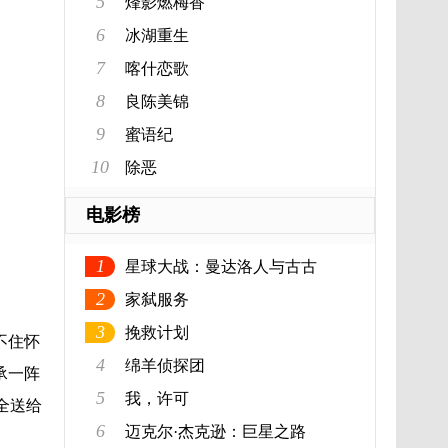
5
烽影燃梅香
6
冰湖重生
7
喀什恋歌
8
良陈美锦
9
蜜语纪
10
除恶
电影榜
1
星球大战：曼达洛人与古古
2
家弑服务
3
挽救计划
不住怀
4
绵羊侦探团
承一阵
5
我，许可
全送给
6
迈克尔·杰克逊：巨星之路