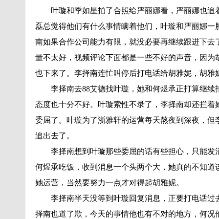
叶璇和季如星拍了合照给严丽娜看，严丽娜也追
磊总觉得他们有什么事情瞒着他们，叶璇和严丽娜一
南如果合作公司能力有限，就没必要再继续跟进下去
量不太好，视频评论下面都是一些不好的声音，因为
也下来了。李择南连忙叫停后打电话给胡雅妮，胡雅
李择南去88艾德找叶璇，她和何煜承正打算继
态度也十分不好。叶璇索性不录了，李择南却还拦着
委屈了。叶璇为了浙雅轩的运营每天熬夜到深夜，但
追出去了。
李择南想到叶璇那些委屈的话有些担心，只能发
何煜承吃饭，收到消息一个头两个大，她真的不知道
她运营，当然要努力一点才对得起胡雅妮。
李择南半天没等到叶璇回复消息，正要打电话过
择南也道了歉，今天的事情他也有不对的地方，何况