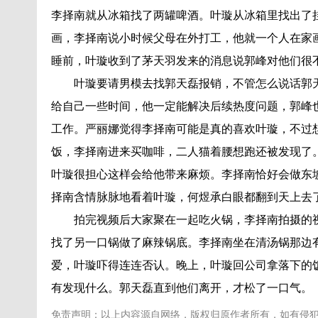
李择南就从冰箱找了两罐啤酒。叶璇从冰箱里找出了
画，李择南说小时候父母在外打工，他就一个人在家
睡前，叶璇收到了茅天羽发来的消息说郭峰对他们很
叶璇要请男模去找郭天磊报销，不管怎么说话郭
给自己一些时间，他一定能解决后续热度问题，郭峰
工作。严丽娜觉得李择南可能是真的喜欢叶璇，不过
饭，李择南进来买咖啡，二人猫着腰想跑还被发现了
叶璇很担心这样会给他带来麻烦。李择南恰好会做东
择南含情脉脉地看着叶璇，何煜承白眼都翻到天上去
拍完视频后大家聚在一起吃火锅，李择南拍摄的
找了另一口锅做了麻辣锅底。李择南坐在清汤锅那边
爱，叶璇吓得连连否认。晚上，叶璇回公司拿落下的
有发现什么。郭天磊直到他们离开，才松了一口气。
免责声明：以上内容源自网络，版权归原作者所有，如有侵