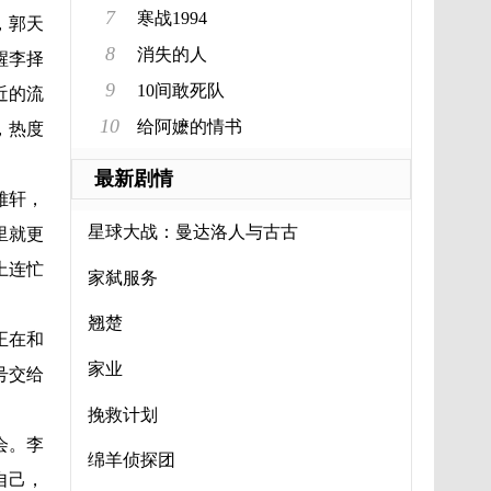
7
寒战1994
，郭天
8
消失的人
醒李择
9
10间敢死队
近的流
10
给阿嬷的情书
，热度
最新剧情
雅轩，
星球大战：曼达洛人与古古
里就更
上连忙
家弑服务
翘楚
正在和
家业
号交给
挽救计划
会。李
绵羊侦探团
自己，