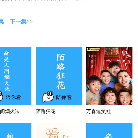
集
下一集>>
间烟火味
陌路狂花
万春逗笑社