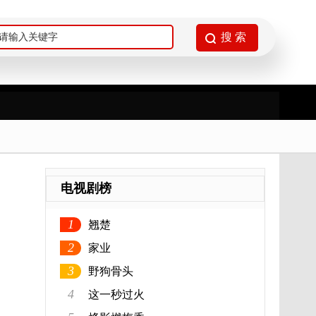
电视剧榜
1
翘楚
2
家业
3
野狗骨头
4
这一秒过火