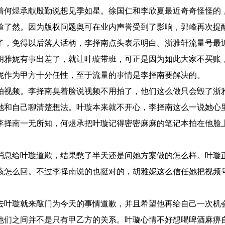
着何煜承献殷勤说想见季如星。徐国仁和李欣夏最近奇奇怪怪的
脸了然。因为版权问题奥可在业内声誉受到了影响，郭峰再次提
了，免得以后落人话柄，李择南点头表示明白。浙雅轩流量号最
胡雅妮有事出差了，就让叶璇带班，可正是因为如此大家不买账
妮作为甲方十分任性，至于流量的事情是李择南要解决的。
续拍视频。李择南臭着脸说视频不用拍了，他们这么做只会毁了浙
她和自己聊清楚想法。叶璇本来就不开心，李择南这么一说她心
李择南一无所知，何煜承把叶璇记得密密麻麻的笔记本拍在他脸
消息给叶璇道歉，结果憋了半天还是问她方案做的怎么样。叶璇
该怎么回。不过李择南说的也挺对的，胡雅妮这么信任她把视频
去叶璇就来敲门为今天的事情道歉，并且希望他再给自己一次机
他们之间并不是只有甲乙方的关系。叶璇心情不好想喝啤酒麻痹