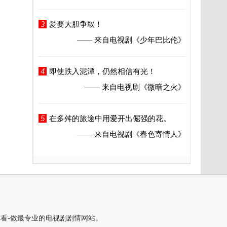
3
爱要大胆争取！
—— 来自电视剧
《少年巴比伦》
4
即使跌入泥潭，仍然相信有光！
—— 来自电视剧
《微暗之火》
5
在多舛的旅途中用爱开出倔强的花。
—— 来自电视剧
《春色寄情人》
你看-做最专业的电视剧剧情网站。