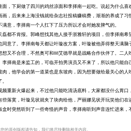
挂面，下厨做了四川的鸡丝凉面和李择南一起吃。说起为什么喜
画画，后来来上海没钱就给杂志社投稿赚稿费，渐渐的养成了习
不满意，李择南一个人扛下了压力所以才会对她发脾气的。
天磊都不肯报。郭峰想找其他人接手浙雅轩的项目，但李择南希
也同意了。李择南每天都让叶璇改方案，叶璇被他弄得整天满脑
想想又不合理，不然奥可和88艾德早就是战略合作伙伴了。二人
。李择南是来监工的，可临开拍男演员又不来了，所以他只能自
坡肉，他学会的第一道菜也是东坡肉，因为想要做给最关心的人
了。
视频重新火爆起来，不过他只能吃清汤底料，大家都没什么胃口
有些落寞，叶璇见状就夹了块肉给他，严丽娜见状开玩笑他们在
饭盒时突然听到了一些奇怪的声音，李择南听到声音连忙进来，
犯您的原创版权请告知，我们将尽快删除相关内容。