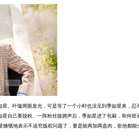
如星。叶璇两眼发光，可是等了一个小时也没见到季如星来，忍
如星自己要脱粉。一阵粉丝簇拥声后，季如星进了包厢，和何煜
季如星慷慨地表示不追究版权问题了，要是能再加两盘肉，歌他都能