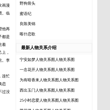
野狗骨头
欢画漫
惯。临
蜜语纪
良陈美锦
望他再
喀什恋歌
子都是
吃着
最新人物关系介绍
己上，
宁安如梦人物关系图人物关系图
吃。李
一念花开人物关系图人物关系图
，连忙
为有暗香来人物关系图人物关系图
谈恋
西出玉门人物关系图人物关系图
不过没
25小时恋爱人物关系图人物关系图