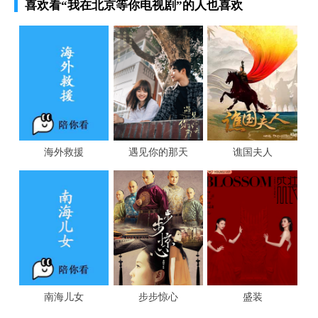
喜欢看
“我在北京等你电视剧”
的人也喜欢
海外救援
遇见你的那天
谯国夫人
南海儿女
步步惊心
盛装