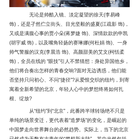
无论是帅酷入镜、淡定凝望的徐天(李易峰
饰)，还是孑然伫立街头、目光坚毅的盛夏(江疏影 饰)，
又或是满腹心事的贾小朵(蒋梦婕 饰)、深情款款的申凯
(胡宇威 饰)，以及嘴角轻扬的赛琳娜(何杜娟 饰)、一身
帅气警服的汉克(李晨浩 饰)、高颜甜美的艾文(柯恬柔
饰)，全员在线的 “眼技”引人不禁猜想：身处异国他乡，
他们将合奏出怎样的青春交响?面对无边诱惑，他们能
否坚持只问初心、不问“捷径”?从爱恨交织的纽约，到寄
寓着全新希望的北京，年轻人心中的梦想终将如何扎
根、绽放?
从“纽约”到“北京”，此番跨半球转场绝不只是
单纯的场景变迁，更代表着“造梦场”的变化，是崛起的
中国梦走向世界舞台的必然趋势。实际上，当下的北京
已然成为无数有志青年的“梦想新大陆”，其中当然包括