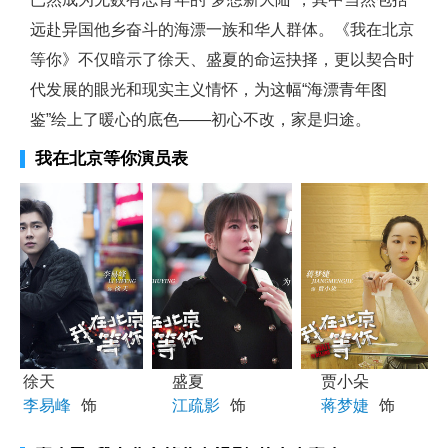
远赴异国他乡奋斗的海漂一族和华人群体。《我在北京
等你》不仅暗示了徐天、盛夏的命运抉择，更以契合时
代发展的眼光和现实主义情怀，为这幅“海漂青年图
鉴”绘上了暖心的底色——初心不改，家是归途。
我在北京等你演员表
徐天
盛夏
贾小朵
李易峰
饰
江疏影
饰
蒋梦婕
饰