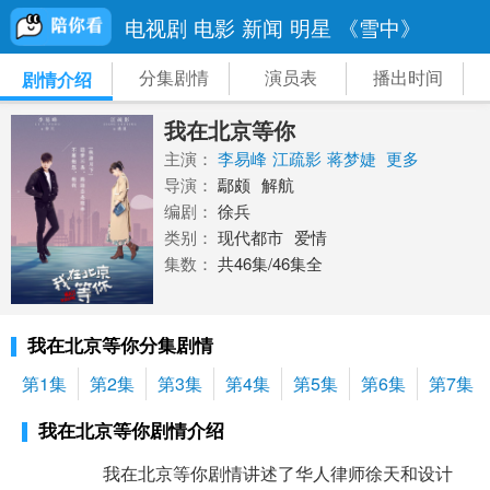
电视剧
电影
新闻
明星
《雪中》
分集剧情
演员表
播出时间
剧情介绍
我在北京等你
主演：
李易峰
江疏影
蒋梦婕
更多
导演：
鄢颇
解航
编剧：
徐兵
类别：
现代都市
爱情
集数：
共46集/46集全
我在北京等你分集剧情
第1集
第2集
第3集
第4集
第5集
第6集
第7集
我在北京等你剧情介绍
我在北京等你剧情讲述了华人律师徐天和设计