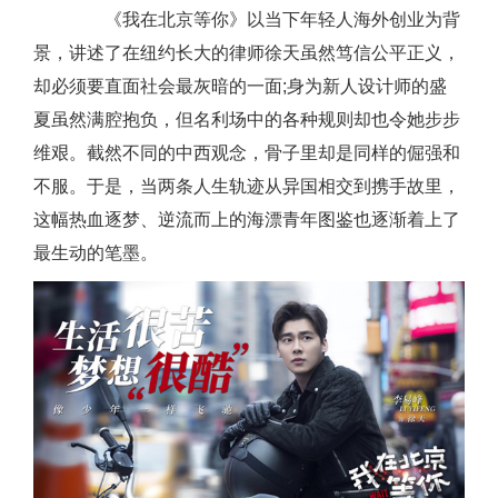
《我在北京等你》以当下年轻人海外创业为背
景，讲述了在纽约长大的律师徐天虽然笃信公平正义，
却必须要直面社会最灰暗的一面;身为新人设计师的盛
夏虽然满腔抱负，但名利场中的各种规则却也令她步步
维艰。截然不同的中西观念，骨子里却是同样的倔强和
不服。于是，当两条人生轨迹从异国相交到携手故里，
这幅热血逐梦、逆流而上的海漂青年图鉴也逐渐着上了
最生动的笔墨。