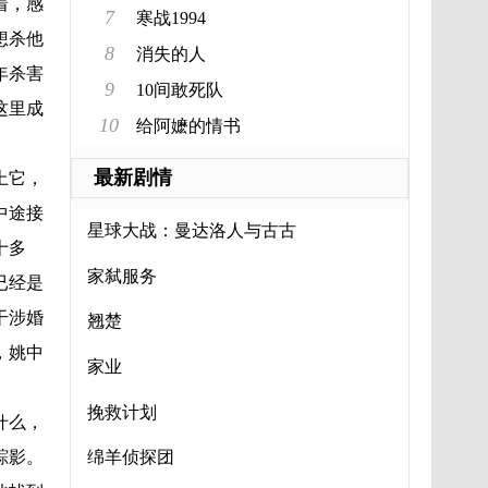
着，感
7
寒战1994
想杀他
8
消失的人
年杀害
9
10间敢死队
这里成
10
给阿嬷的情书
最新剧情
上它，
中途接
星球大战：曼达洛人与古古
十多
家弑服务
已经是
干涉婚
翘楚
，姚中
家业
挽救计划
什么，
踪影。
绵羊侦探团