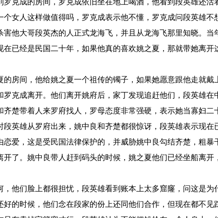
到罗克成的房间，罗克成依旧坐在地上喝酒，他看到段英雄还活
一个女人这样做值得吗，罗克成表示他不懂，罗克成问段英雄不
杀害他大哥段英杰的人正式龙海飞，并且从龙海飞那里知晓。当
现在已经是民国二十年，如果他真的喜欢姚之夏，那就带她离开
的房间，他给姚之夏一个祖传的镯子，如果她愿意跟他走就戴
和罗克成离开。他们离开姚府后，家丁发现追赶他们，段英雄在
和齐楚带着人来罗府找人，罗母态度非常强硬，表示她当寡妇二
时段英雄从罗府出来，姚中良和齐楚都很惊讶，段英雄表示现在
由恋爱，这是受民国法律保护的，并威胁姚中良勾结齐楚，粗暴
离开了。姚中良带人赶到码头的时候，姚之夏他们已经坐船离开
，他们脸上都很担忧，段英雄看到账本上太多窟窿，问这是为
还好的时候，他们念在段家的份上还同他们合作，但现在都不见