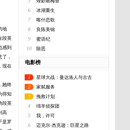
5
烽影燃梅香
6
冰湖重生
7
喀什恋歌
的地
8
良陈美锦
在段英
9
蜜语纪
也感到
10
除恶
意了，
电影榜
，现在
1
星球大战：曼达洛人与古古
，她终
2
家弑服务
为得知
3
挽救计划
劝段英
4
绵羊侦探团
到高
5
我，许可
于是罗
6
迈克尔·杰克逊：巨星之路