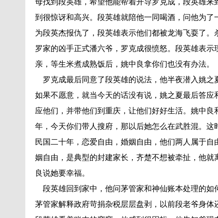
母找到段英雄，希望他能帮着开导罗克成，段英雄来
到很惊讶和高兴。段英雄就陪他一同喝酒，问他为了
为段英杰报仇了，段英雄表示他们都被龙海飞耍了。
罗家的凶手正式潘六爷，罗克成很愤怒。段英雄表示
亲，等生米煮成熟饭后，姚中良拿你们也没有办法。
罗克成最后同意了段英雄的说法，他半夜潜入姚之夏
如果不愿意，就当今天的话没有说，姚之夏最后答应
应他们，并带他们到重庆，让他们好好生活。姚中良
年，今天你们带人搜府，那以后她怎么在武胜混。这
民国二十年，恋爱自由，婚姻自由，他们两人属于自
姻自由，是典型的封建家长，齐楚不想被牵扯，他就
良说她要幸福。
段英雄回到家中，他问茅管家和神仙账本处理的如何
茅管家解释政府苛捐杂税层层盘剥，以前段老爷身体