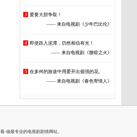
3
爱要大胆争取！
—— 来自电视剧
《少年巴比伦》
4
即使跌入泥潭，仍然相信有光！
—— 来自电视剧
《微暗之火》
5
在多舛的旅途中用爱开出倔强的花。
—— 来自电视剧
《春色寄情人》
你看-做最专业的电视剧剧情网站。