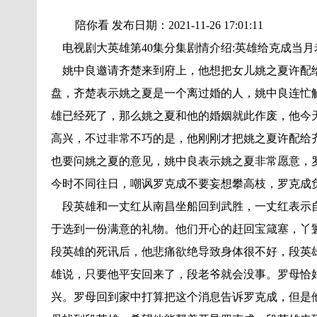
陪你看 发布日期：2021-11-26 17:01:11
电视剧大英雄第40集分集剧情介绍:英雄给克成当月
姚中良邀请齐楚来到府上，他想把女儿姚之夏许配给
盘，齐楚表示姚之夏是一个离过婚的人，姚中良连忙
雄已经死了，那么姚之夏和他的婚姻就此作废，他今
高兴，不过非常不巧的是，他刚刚才把姚之夏许配给
也要问姚之夏的意见，姚中良表示姚之夏非常愿意，
今时不同往日，嘲讽罗克成不要妄想攀高枝，罗克成
段英雄和一丈红从南昌坐船回到武胜，一丈红表示自
于选到一份满意的礼物。他们开心的赶回宝箴塞，丫
段英雄的死讯后，他悲痛欲绝导致身体很不好，段英
雄说，只要他平安回来了，段老爷就会没事。罗母恰
兴。罗母回到家中打算把这个消息告诉罗克成，但是