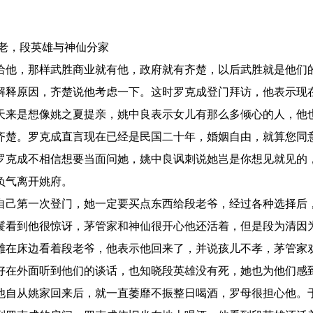
老，段英雄与神仙分家
他，那样武胜商业就有他，政府就有齐楚，以后武胜就是他们
解释原因，齐楚说他考虑一下。这时罗克成登门拜访，他表示现
天来是想像姚之夏提亲，姚中良表示女儿有那么多倾心的人，他
齐楚。罗克成直言现在已经是民国二十年，婚姻自由，就算您同
罗克成不相信想要当面问她，姚中良讽刺说她岂是你想见就见的
负气离开姚府。
己第一次登门，她一定要买点东西给段老爷，经过各种选择后
鬟看到他很惊讶，茅管家和神仙很开心他还活着，但是段为清因
雄在床边看着段老爷，他表示他回来了，并说孩儿不孝，茅管家
好在外面听到他们的谈话，也知晓段英雄没有死，她也为他们感
他自从姚家回来后，就一直萎靡不振整日喝酒，罗母很担心他。