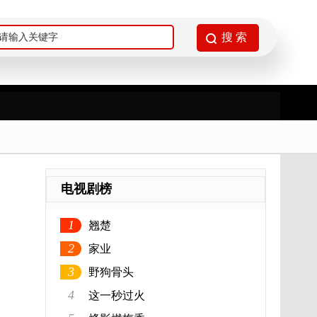
电视剧榜
1
翘楚
2
家业
3
野狗骨头
4
这一秒过火