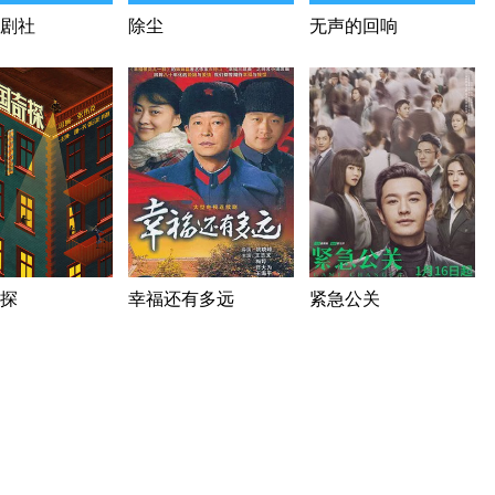
剧社
除尘
无声的回响
探
幸福还有多远
紧急公关