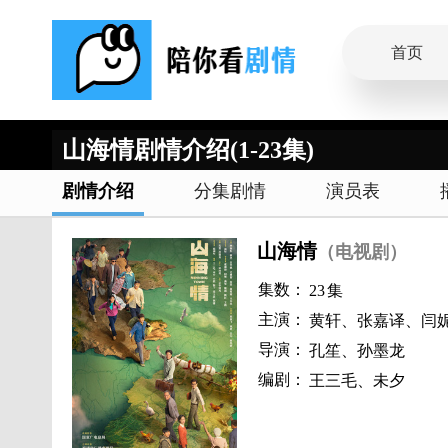
首页
山海情剧情介绍(1-23集)
剧情介绍
分集剧情
演员表
山海情
（电视剧）
集数：
23
集
主演：
黄轩、张嘉译、闫
导演：
孔笙、孙墨龙
编剧：
王三毛、未夕