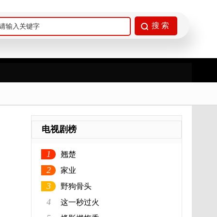
电视剧榜
1
翘楚
2
家业
3
野狗骨头
4
这一秒过火