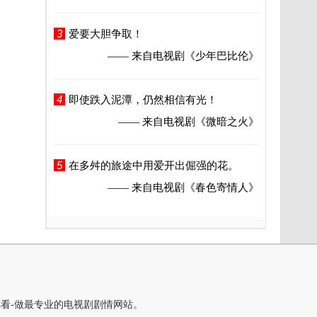
3
爱要大胆争取！
—— 来自电视剧
《少年巴比伦》
4
即使跌入泥潭，仍然相信有光！
—— 来自电视剧
《微暗之火》
5
在多舛的旅途中用爱开出倔强的花。
—— 来自电视剧
《春色寄情人》
你看-做最专业的电视剧剧情网站。