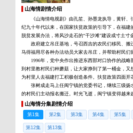
山海情剧情介绍
《山海情电视剧》由孔笙、孙墨龙执导，黄轩、张
纪九十年代以来，在国家扶贫政策的引导下，在福建
脱贫发展办法，将风沙走石的“干沙滩”建设成寸土寸金
政府建立吊庄基地，号召西吉的农民们移民、搬迁
马得福用尽各种办法动员大家去吊庄，并帮助村民们
1996年，党中央作出推进东西部对口协作的战略
到村里教村民们种蘑菇，让大家挣到了第一桶金，又
为村里人去福建打工积极创造条件。扶贫政策四面开
张树成走马上任闽宁镇的党委书记，继续三级扬水工
的村民们主动报名搬迁。时光飞逝，闽宁镇变得越来
山海情分集剧情介绍
第1集
第2集
第3集
第4集
第5集
第12集
第13集