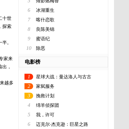
5
烽影燃梅香
6
冰湖重生
二十世
7
喀什恋歌
，探索
8
良陈美锦
9
蜜语纪
一半。
10
除恶
专家来
电影榜
输出，
1
星球大战：曼达洛人与古古
来越多
2
家弑服务
3
挽救计划
4
绵羊侦探团
5
我，许可
6
迈克尔·杰克逊：巨星之路