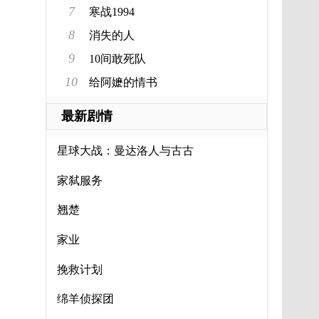
7
寒战1994
8
消失的人
9
10间敢死队
10
给阿嬷的情书
最新剧情
星球大战：曼达洛人与古古
家弑服务
翘楚
家业
挽救计划
绵羊侦探团