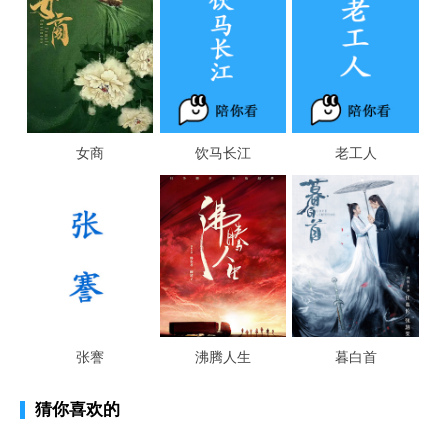
女商
饮马长江
老工人
张謇
沸腾人生
暮白首
猜你喜欢的