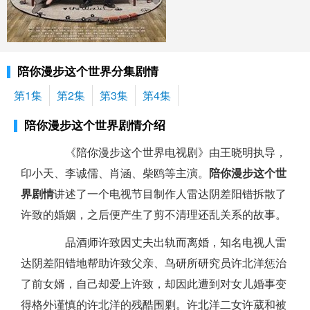
陪你漫步这个世界分集剧情
第1集
第2集
第3集
第4集
陪你漫步这个世界剧情介绍
《陪你漫步这个世界电视剧》由王晓明执导，
印小天、李诚儒、肖涵、柴鸥等主演。
陪你漫步这个世
界剧情
讲述了一个电视节目制作人雷达阴差阳错拆散了
许致的婚姻，之后便产生了剪不清理还乱关系的故事。
品酒师许致因丈夫出轨而离婚，知名电视人雷
达阴差阳错地帮助许致父亲、鸟研所研究员许北洋惩治
了前女婿，自己却爱上许致，却因此遭到对女儿婚事变
得格外谨慎的许北洋的残酷围剿。许北洋二女许葳和被