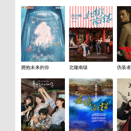
拥抱未来的你
北辙南辕
伪装者