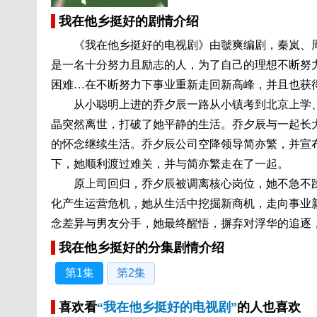
我在他乡挺好的剧情介绍
《我在他乡挺好的电视剧》由虢爽编剧，秦岚、周
是一名十分努力且励志的人，为了自己的理想不断努
困难…在不断努力下事业重新走回新高峰，并且也获
从小聪明上进的乔夕辰一路从小镇考到北京上学、
晶突然离世，打破了她平静的生活。乔夕辰与一起长
的怀念继续生活。乔夕辰公司空降领导简亦繁，并宣
下，她顺利渡过难关，并与简亦繁走在了一起。
原上司回归，乔夕辰被调离核心岗位，她不急不躁
化产生运营危机，她从生活中挖掘新商机，走向事业
念差异与男友分手，她最终醒悟，摒弃对浮华的追逐
我在他乡挺好的分集剧情介绍
第1集
第2集
喜欢看
“我在他乡挺好的电视剧”
的人也喜欢