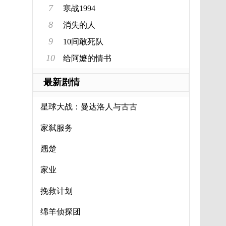
7
寒战1994
8
消失的人
9
10间敢死队
10
给阿嬷的情书
最新剧情
星球大战：曼达洛人与古古
家人
家弑服务
翘楚
家业
挽救计划
绵羊侦探团