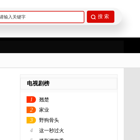
电视剧榜
1
翘楚
2
家业
3
野狗骨头
4
这一秒过火