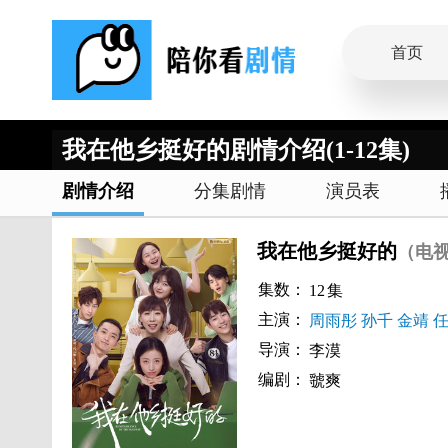
首页
我在他乡挺好的剧情介绍(1-12集)
剧情介绍
分集剧情
演员表
我在他乡挺好的
（电
集数：
12
集
主演：
周雨彤
孙千
金靖
导演：
李漠
编剧：
虢爽