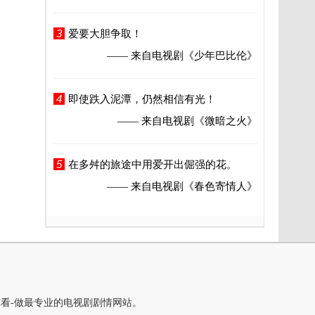
3
爱要大胆争取！
—— 来自电视剧
《少年巴比伦》
4
即使跌入泥潭，仍然相信有光！
—— 来自电视剧
《微暗之火》
5
在多舛的旅途中用爱开出倔强的花。
—— 来自电视剧
《春色寄情人》
你看-做最专业的电视剧剧情网站。