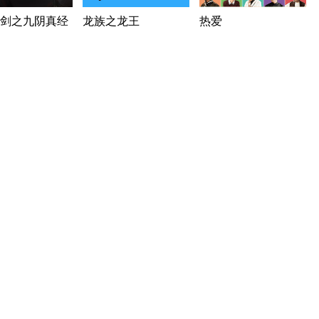
剑之九阴真经
龙族之龙王
热爱