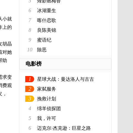
5
烽影燃梅香
6
冰湖重生
从小就
7
喀什恋歌
作上的
8
良陈美锦
9
蜜语纪
友胡晶
10
除恶
着对她
帮助
电影榜
需求变
1
星球大战：曼达洛人与古古
消费观
2
家弑服务
义，
3
挽救计划
4
绵羊侦探团
5
我，许可
6
迈克尔·杰克逊：巨星之路