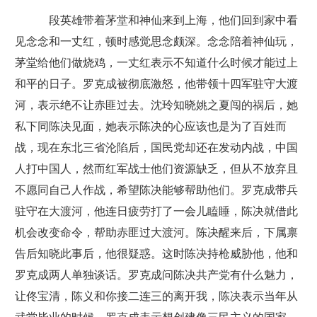
段英雄带着茅堂和神仙来到上海，他们回到家中看
见念念和一丈红，顿时感觉思念颇深。念念陪着神仙玩，
茅堂给他们做烧鸡，一丈红表示不知道什么时候才能过上
和平的日子。罗克成被彻底激怒，他带领十四军驻守大渡
河，表示绝不让赤匪过去。沈玲知晓姚之夏闯的祸后，她
私下同陈决见面，她表示陈决的心应该也是为了百姓而
战，现在东北三省沦陷后，国民党却还在发动内战，中国
人打中国人，然而红军战士他们资源缺乏，但从不放弃且
不愿同自己人作战，希望陈决能够帮助他们。罗克成带兵
驻守在大渡河，他连日疲劳打了一会儿瞌睡，陈决就借此
机会改变命令，帮助赤匪过大渡河。陈决醒来后，下属禀
告后知晓此事后，他很疑惑。这时陈决持枪威胁他，他和
罗克成两人单独谈话。罗克成问陈决共产党有什么魅力，
让佟宝清，陈义和你接二连三的离开我，陈决表示当年从