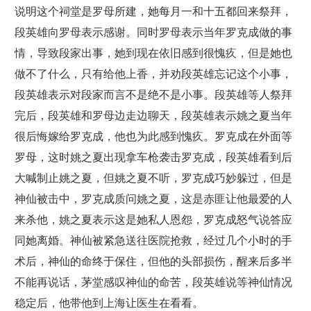
说明这个祠堂是罗母所建，她每月一和十五都回来祭拜，
段英雄向罗母表示感谢。同时罗母表示当年罗克成做的事
情，导致段家出事，她到现在依旧感到很愧疚，但是她也
做不了什么，只有给他上香，并劝段英雄忘记这个小事，
段英雄表示对段家而言不是绝不是小事。段英雄等人祭拜
完后，段英雄和罗母边走边聊天，段英雄表示姚之夏当年
很后悔嫁给罗克成，他也为此感到愧疚。罗克成在外面等
罗母，这时姚之夏出现拿车枪袭击罗克成，段英雄看到后
大喊制止姚之夏，但姚之夏不听，罗克成巧妙躲过，但是
神仙被击中，罗克成质问姚之夏，这是赤匪让他最爱的人
来杀他，姚之夏表示这是她私人恩怨，罗克成怒气说答应
同她离婚。神仙被紧急送往医院抢救，经过几个小时的手
术后，神仙的命终于保住，但他的头部损伤，醒来后多半
不能再说话，茅堂感叹神仙的命苦，段英雄说等神仙情况
稳定后，他带他到上海让医生在看看。