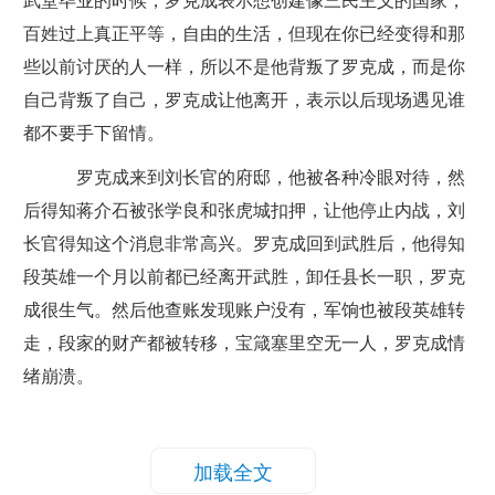
武堂毕业的时候，罗克成表示想创建像三民主义的国家，
百姓过上真正平等，自由的生活，但现在你已经变得和那
些以前讨厌的人一样，所以不是他背叛了罗克成，而是你
自己背叛了自己，罗克成让他离开，表示以后现场遇见谁
都不要手下留情。
罗克成来到刘长官的府邸，他被各种冷眼对待，然
后得知蒋介石被张学良和张虎城扣押，让他停止内战，刘
长官得知这个消息非常高兴。罗克成回到武胜后，他得知
段英雄一个月以前都已经离开武胜，卸任县长一职，罗克
成很生气。然后他查账发现账户没有，军饷也被段英雄转
走，段家的财产都被转移，宝箴塞里空无一人，罗克成情
绪崩溃。
加载全文