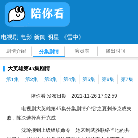
电视剧
电影
新闻
明星
《雪中》
剧情介绍
演员表
播出时间
分集剧情
大英雄第45集剧情
第1集
第2集
第3集
第4集
第5集
第6集
第7集
陪你看 发布日期：2021-11-26 17:02:59
电视剧大英雄第45集分集剧情介绍:之夏刺杀克成失
败，陈决选择离开克成
沈玲接到上级组织命令，她来到武胜联络当地的共