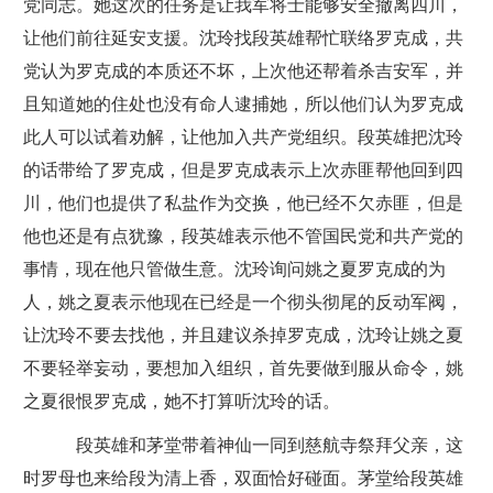
党同志。她这次的任务是让我军将士能够安全撤离四川，
让他们前往延安支援。沈玲找段英雄帮忙联络罗克成，共
党认为罗克成的本质还不坏，上次他还帮着杀吉安军，并
且知道她的住处也没有命人逮捕她，所以他们认为罗克成
此人可以试着劝解，让他加入共产党组织。段英雄把沈玲
的话带给了罗克成，但是罗克成表示上次赤匪帮他回到四
川，他们也提供了私盐作为交换，他已经不欠赤匪，但是
他也还是有点犹豫，段英雄表示他不管国民党和共产党的
事情，现在他只管做生意。沈玲询问姚之夏罗克成的为
人，姚之夏表示他现在已经是一个彻头彻尾的反动军阀，
让沈玲不要去找他，并且建议杀掉罗克成，沈玲让姚之夏
不要轻举妄动，要想加入组织，首先要做到服从命令，姚
之夏很恨罗克成，她不打算听沈玲的话。
段英雄和茅堂带着神仙一同到慈航寺祭拜父亲，这
时罗母也来给段为清上香，双面恰好碰面。茅堂给段英雄