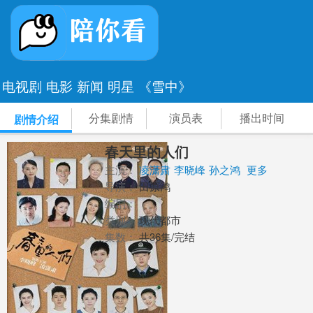
电视剧
电影
新闻
明星
《雪中》
分集剧情
演员表
播出时间
剧情介绍
春天里的人们
主演：
凌潇肃
李晓峰
孙之鸿
更多
导演：
田原鸿
编剧：
类别：
现代都市
集数：
共36集/完结