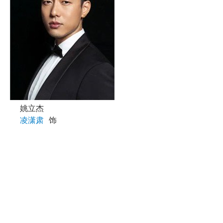
姚立杰
凌潇肃
饰