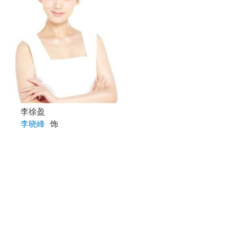
李徐盈
李晓峰
饰