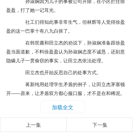
孙淑娴因为儿子的事被公司开除，在小区拦住徐
盈盈，打了她一记耳光。
社工们得知此事非常生气，但林辉等人觉得徐盈
盈的这一巴掌十有八九白挨了。
在韩世庸和田立杰的劝说下，孙淑娴准备跟徐盈
盈当面道歉，不料徐盈盈认为孙淑娴态度不诚恳，还刻意
隐瞒儿子一贯偷窃的事实，让田立杰依法处理。
田立杰也开始反思自己的处事方式。
蒋新纯用处理学生矛盾的例子，让田立杰茅塞顿
开——原来，让矛盾双方都心服口服，才不是在和稀泥。
加载全文
上一集
下一集