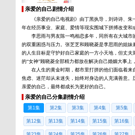
亲爱的自己剧情介绍
《亲爱的自己电视剧》由丁黑执导，刘诗诗、朱一
年在经历事业、家庭、爱情等现实围城下拼搏改变和
李思雨与男友陈一鸣相恋多年，同所有在大城市的
的双重困惑与压力。张芝芝和顾晓菱是李思雨的姐妹
的人生目标是守护好自己家庭的一方小天地，但丈夫
的“女神”顾晓菱全部精力都放在解决自己婚姻大事上
在人生的黄金时期，都市里打拼的他们面临着来自
焦虑、迷茫却从未迷失，始终对身边的人充满善意。
亲爱的自己，最终都成长为更好的自己。
亲爱的自己分集剧情介绍
第1集
第2集
第3集
第4集
第5集
第12集
第13集
第14集
第15集
第16集
第23集
第24集
第25集
第26集
第27集