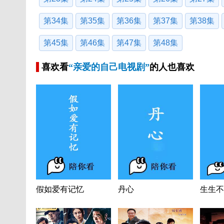
第34集
第35集
第36集
第37集
第38集
第45集
第46集
第47集
第48集
喜欢看
“亲爱的自己电视剧”
的人也喜欢
假如爱有记忆
丹心
生生不