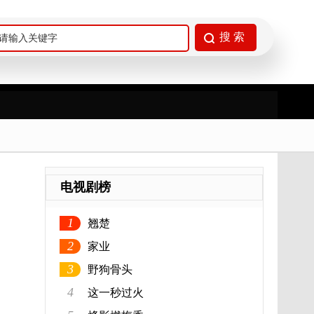
电视剧榜
1
翘楚
2
家业
3
野狗骨头
4
这一秒过火