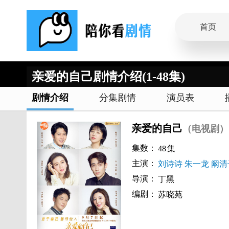
首页
亲爱的自己剧情介绍(1-48集)
剧情介绍
分集剧情
演员表
亲爱的自己
（电视剧）
集数：
48
集
主演：
刘诗诗
朱一龙
阚清
导演：
丁黑
编剧：
苏晓苑