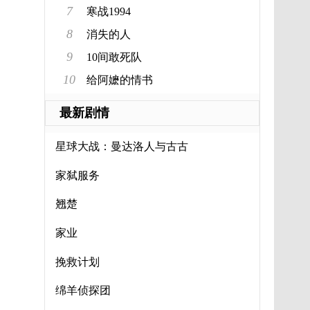
7
寒战1994
8
消失的人
9
10间敢死队
10
给阿嬷的情书
最新剧情
星球大战：曼达洛人与古古
家弑服务
翘楚
家业
挽救计划
绵羊侦探团