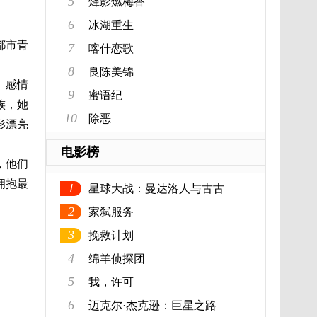
5
烽影燃梅香
6
冰湖重生
都市青
7
喀什恋歌
8
良陈美锦
、感情
9
蜜语纪
族，她
10
除恶
形漂亮
电影榜
，他们
拥抱最
1
星球大战：曼达洛人与古古
2
家弑服务
3
挽救计划
4
绵羊侦探团
5
我，许可
6
迈克尔·杰克逊：巨星之路