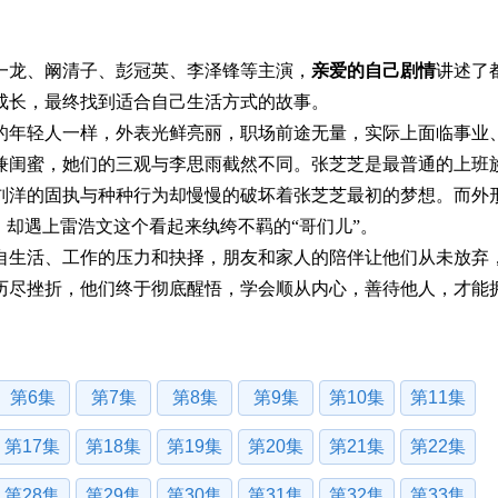
龙、阚清子、彭冠英、李泽锋等主演，
亲爱的自己剧情
讲述了
成长，最终找到适合自己生活方式的故事。
年轻人一样，外表光鲜亮丽，职场前途无量，实际上面临事业
兼闺蜜，她们的三观与李思雨截然不同。张芝芝是最普通的上班
刘洋的固执与种种行为却慢慢的破坏着张芝芝最初的梦想。而外
，却遇上雷浩文这个看起来纨绔不羁的“哥们儿”。
生活、工作的压力和抉择，朋友和家人的陪伴让他们从未放弃
历尽挫折，他们终于彻底醒悟，学会顺从内心，善待他人，才能
第6集
第7集
第8集
第9集
第10集
第11集
第17集
第18集
第19集
第20集
第21集
第22集
第28集
第29集
第30集
第31集
第32集
第33集