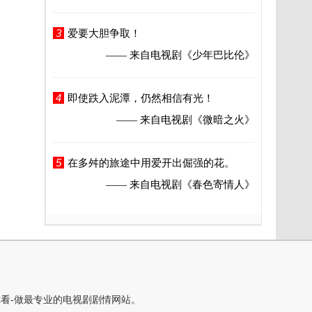
3
爱要大胆争取！
—— 来自电视剧
《少年巴比伦》
4
即使跌入泥潭，仍然相信有光！
—— 来自电视剧
《微暗之火》
5
在多舛的旅途中用爱开出倔强的花。
—— 来自电视剧
《春色寄情人》
你看-做最专业的电视剧剧情网站。