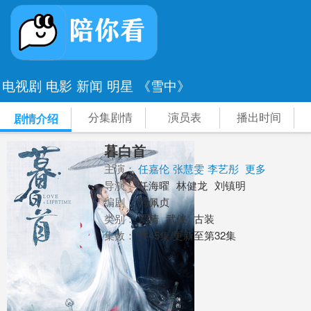
电视剧
电影
新闻
明星
《雪中》
分集剧情
演员表
播出时间
剧情介绍
暮白首
主演：
任嘉伦
张慧雯
李艺彤
更多
导演：
任海曜
林健龙
刘镇明
编剧：
韩佩贞
类别：
爱情
武侠
古装
集数：
共45集/更新至第32集