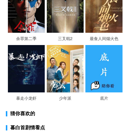
余罪第二季
三叉戟2
最食人间烟火色
暴走小龙虾
少年派
底片
猜你喜欢的
暮白首剧情看点