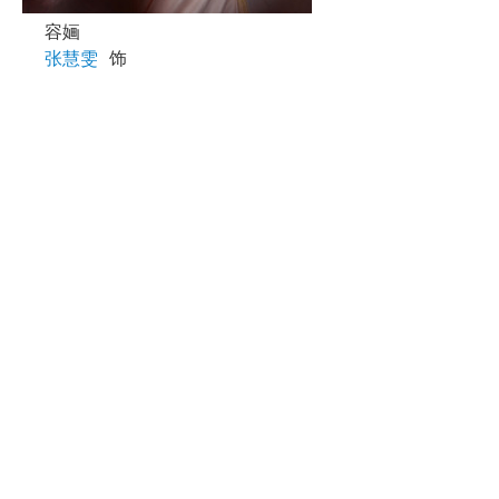
容婳
张慧雯
饰