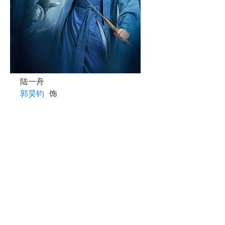
陆一舟
郭昊钧
饰