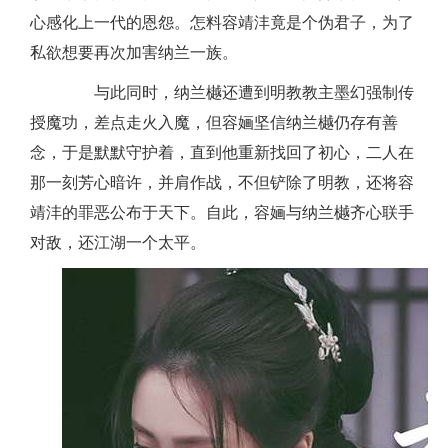
心感化上一代的恩怨。怎料容靖沣竟是个伪君子，为了
私欲想要再次加害纳兰一族。
与此同时，纳兰樾还遭到明教教主墨幻强制传
授魔功，差点走火入魔，但容婳坚信纳兰樾仍存有善
念，于是默默守护着，直到他重新找回了初心，二人在
那一刻芳心暗许，并肩作战，不但铲除了明教，还将容
靖沣的罪恶公布于天下。自此，容婳与纳兰樾齐心联手
对敌，还江湖一个太平。