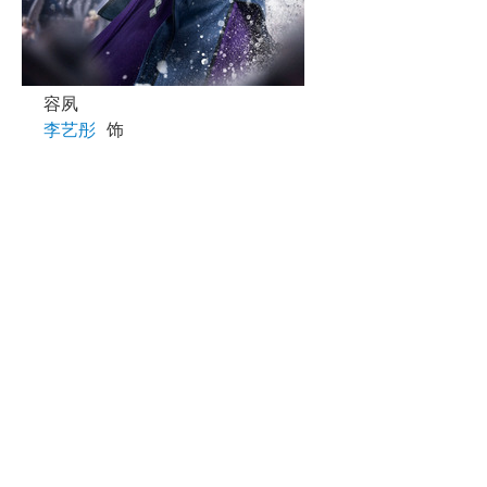
容夙
李艺彤
饰