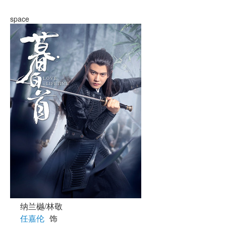
space
纳兰樾/林敬
任嘉伦
饰