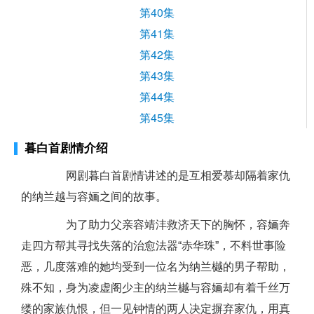
第40集
第41集
第42集
第43集
第44集
第45集
暮白首剧情介绍
网剧暮白首剧情讲述的是互相爱慕却隔着家仇
的纳兰越与容婳之间的故事。
为了助力父亲容靖沣救济天下的胸怀，容婳奔
走四方帮其寻找失落的治愈法器“赤华珠”，不料世事险
恶，几度落难的她均受到一位名为纳兰樾的男子帮助，
殊不知，身为凌虚阁少主的纳兰樾与容婳却有着千丝万
缕的家族仇恨，但一见钟情的两人决定摒弃家仇，用真