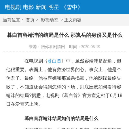
电视剧
电影
新闻
明星
《雪中》
当前位置：
首页
>
影视动态
> 正文内容
暮白首容靖沣的结局是什么 那岚岳的身份又是什么
来源：陪你看剧情网
时间：2020-06-19
在电视剧《
暮白首
》中，虽然容靖沣是配角，但
他很重要。表面上，他有救济世界的心。事实上，他是个
伪君子。最终，他被容婳和那岚岳揭露，他的阴谋最终失
败了，不知道还会得到怎样的下场，到底应该如何看待容
靖沣的结局?据悉，电视剧《暮白首》官方宣定档于6月18
日在爱奇艺上映。
暮白首容靖沣结局如何的结局是什么