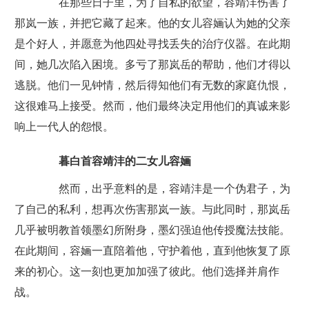
在那些日子里，为了自私的欲望，容靖沣伤害了
那岚一族，并把它藏了起来。他的女儿容婳认为她的父亲
是个好人，并愿意为他四处寻找丢失的治疗仪器。在此期
间，她几次陷入困境。多亏了那岚岳的帮助，他们才得以
逃脱。他们一见钟情，然后得知他们有无数的家庭仇恨，
这很难马上接受。然而，他们最终决定用他们的真诚来影
响上一代人的怨恨。
暮白首容靖沣的二女儿容婳
然而，出乎意料的是，容靖沣是一个伪君子，为
了自己的私利，想再次伤害那岚一族。与此同时，那岚岳
几乎被明教首领墨幻所附身，墨幻强迫他传授魔法技能。
在此期间，容婳一直陪着他，守护着他，直到他恢复了原
来的初心。这一刻也更加加强了彼此。他们选择并肩作
战。