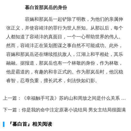
暮白首那岚岳的身份
容婳和那岚岳一起铲除了明教，为他们的亲属伸
张正义，并使容靖沣的罪行为世人所知。从那以后，每个
人都知道了容靖沣的真面目，一个一心帮助世界的伟人。
然而，容靖沣正在策划图谋之事自然不可能成功。此外，
容婳和那岚岳还在继续抵抗敌人，江湖上和平相处，其乐
融融。据报道，那岚岳也有一个林敬的身份，作为林敬，
他是霸道的，有趣的和非正式的。作为那岚岳时，他沉稳
睿智，忍辱负重，擅长武术，剑法快如幻影。
上一篇：
《幸福触手可及》苏屿山和周放之间是什么关系 两人最后怎么样了
下一篇：
你是我的命中注定原著小说结局 男女主结局很圆满
『暮白首』相关阅读