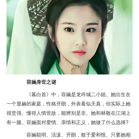
容婳身世之谜
《暮白首》中，容婳是龙吟城二小姐。她出生在
一个显赫的家庭，性格开朗，外表看似天真，但实际上她
很坚强。懂得人情世故，能辨别是非。她和林敬在江湖上
有一腿。容婳面对爱情、亲情和正义，她做了什么选择?
容婳聪明、活泼、开朗，敢于爱和恨。只要她相