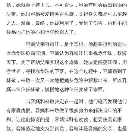
信，她就会坚持下去。不可否认，容婳有时会做出错误的
决定。她很容易被爱情冲昏头脑，觉得身边都是可以依赖
之人。然而，最终，她被利用了，受到了伤害，再也不能
轻易地把她的心和信任给别人了。
容婳父亲容靖沣，是个恶棍。他想要得到治愈法
器赤华珠称霸江湖。容婳认为容靖沣只重视赤华珠，救济
天下。为了帮助父亲实现这个愿望，她决定闯荡江湖，周
游世界，寻找赤华珠的下落。在这个过程中，容婳遇到了
林敬，林敬一次又一次地把她从危险中解救出来，所以容
婳非常信任林敬，慢慢地这种信任变成了崇拜。
当容婳和林敬决定在一起时，他们碰巧发现他们
有家庭仇恨。容婳和林敬做了很多努力来解决当年的不
和。让他们惊讶的是，容靖沣野心勃勃，想要伤害岚家
族。容婳坚定地支持那岚岳，容靖沣是容婳的父亲，也是