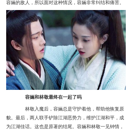
容婳的敌人，所以面对这种情况，容婳非常纠结和痛苦。
容婳和林敬最终在一起了吗
林敬入魔后，容婳总是守护着他，帮助他恢复原
貌。最后，两人联手铲除江湖恶势力，维护江湖和平，成
为江湖佳话。这也是原著的结尾。容婳和林敬一见钟情，