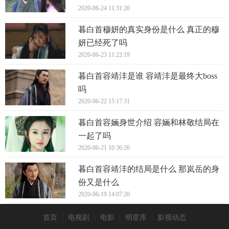
2020-06-24 11:31:20
暮白首穆妍的真实身份是什么 真正的穆
妍已经死了吗
2020-06-23 11:22:19
暮白首容靖沣是谁 容靖沣是最终大boss
吗
2020-06-22 15:17:31
暮白首容婳身世介绍 容婳和林敬结局在
一起了吗
2020-06-21 10:36:26
暮白首容靖沣的结局是什么 那岚岳的身
份又是什么
2020-06-19 14:07:20
首页
|
电视剧
|
电影
|
明星库
|
影视动态