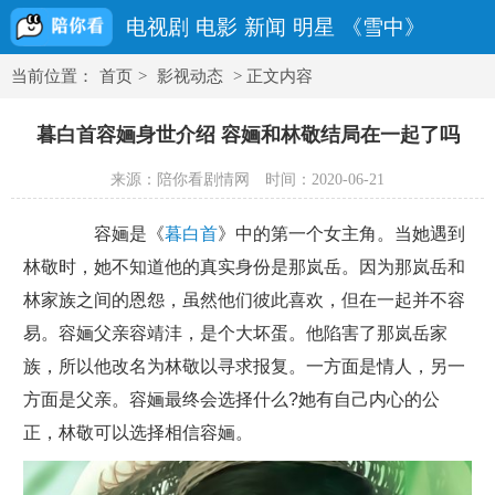
电视剧
电影
新闻
明星
《雪中》
当前位置：
首页
>
影视动态
> 正文内容
暮白首容婳身世介绍 容婳和林敬结局在一起了吗
来源：陪你看剧情网
时间：2020-06-21
容婳是《
暮白首
》中的第一个女主角。当她遇到
林敬时，她不知道他的真实身份是那岚岳。因为那岚岳和
林家族之间的恩怨，虽然他们彼此喜欢，但在一起并不容
易。容婳父亲容靖沣，是个大坏蛋。他陷害了那岚岳家
族，所以他改名为林敬以寻求报复。一方面是情人，另一
方面是父亲。容婳最终会选择什么?她有自己内心的公
正，林敬可以选择相信容婳。