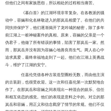
但他们之间有家族恩怨，所以相处的过程相当痛苦。
《暮白首》的江湖环境非常复杂。在各教派的骚
动中，容婳和化名林敬进入的那岚岳相爱了。在他们的共
同扶持保护下，他们逐渐揭开了龙吟城的秘密，除了多年
前江湖上一桩神秘案件的真相。原来，容婳的父亲是一个
伪君子，他做了所有错误的事情，陷害了那岚岳一家。然
而，那岚岳并没有因为容婳心地善良而生气。两人在心中
追求真爱，最终幸福地走到了一起。他们在江湖上英勇战
斗，维护了江湖的安宁。
任嘉伦凭借各种古装造型圈粉无数，而由他主演
的古装剧，也很受欢迎。这一次和任嘉伦第一次默契地合
作了。在那岚岳和容婳之间表现出一种混合的娱乐、信任
和相互依恋的感觉。他们的表现是意料之中的。对立的那
岚岳和容婳，用正义和信念戳穿了情节的常规。他们不仅