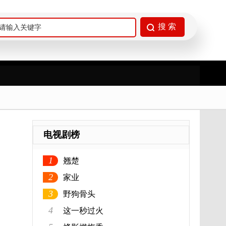
电视剧榜
1
翘楚
2
家业
3
野狗骨头
4
这一秒过火