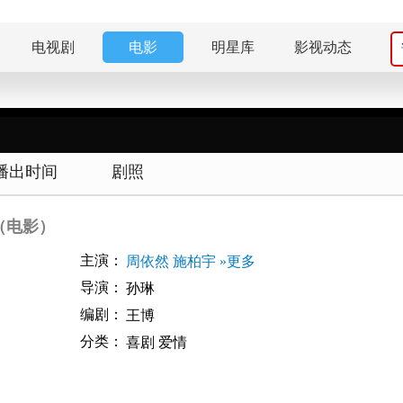
电视剧
电影
明星库
影视动态
播出时间
剧照
（电影）
主演：
周依然
施柏宇
»更多
导演：
孙琳
编剧：
王博
分类：
喜剧
爱情