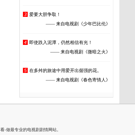
3
爱要大胆争取！
—— 来自电视剧
《少年巴比伦》
4
即使跌入泥潭，仍然相信有光！
—— 来自电视剧
《微暗之火》
5
在多舛的旅途中用爱开出倔强的花。
—— 来自电视剧
《春色寄情人》
你看-做最专业的电视剧剧情网站。