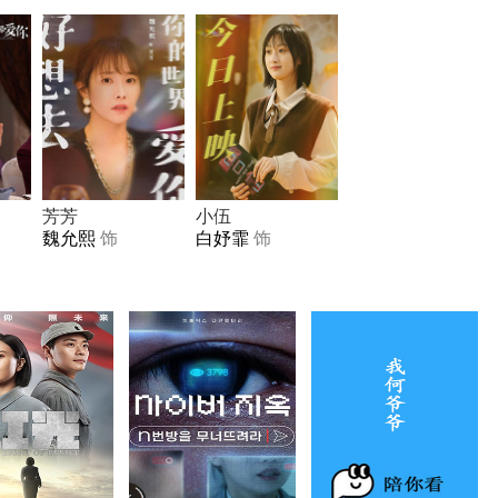
芳芳
小伍
魏允熙
饰
白妤霏
饰