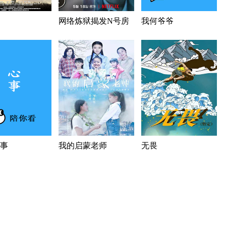
网络炼狱揭发N号房
我何爷爷
事
我的启蒙老师
无畏