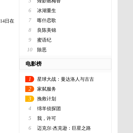
5
烽影燃梅香
6
冰湖重生
7
喀什恋歌
14日在
8
良陈美锦
9
蜜语纪
10
除恶
电影榜
1
星球大战：曼达洛人与古古
2
家弑服务
3
挽救计划
4
绵羊侦探团
5
我，许可
6
迈克尔·杰克逊：巨星之路