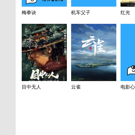
梅拳诀
机车父子
红光
目中无人
云雀
电影心