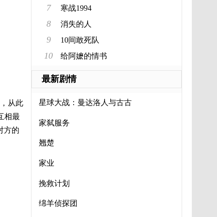
7
寒战1994
8
消失的人
9
10间敢死队
10
给阿嬷的情书
最新剧情
星球大战：曼达洛人与古古
连，从此
互相最
家弑服务
对方的
翘楚
家业
挽救计划
绵羊侦探团