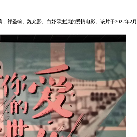
祁圣翰、魏允熙、白妤霏主演的爱情电影。该片于2022年2月