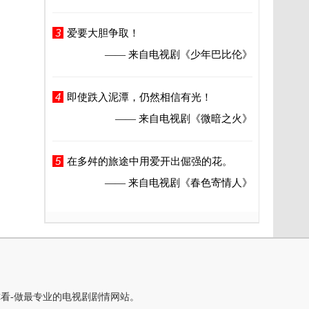
3
爱要大胆争取！
—— 来自电视剧
《少年巴比伦》
4
即使跌入泥潭，仍然相信有光！
—— 来自电视剧
《微暗之火》
5
在多舛的旅途中用爱开出倔强的花。
—— 来自电视剧
《春色寄情人》
你看-做最专业的电视剧剧情网站。