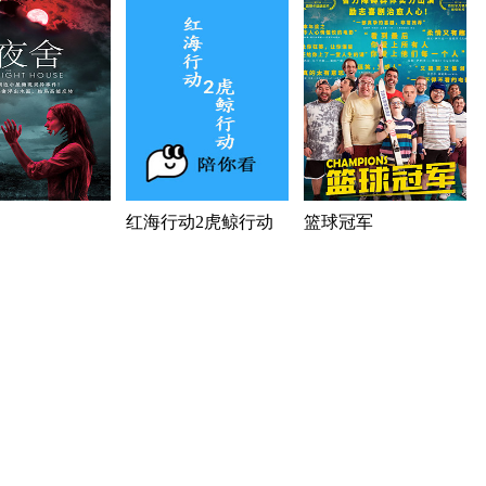
红海行动2虎鲸行动
篮球冠军