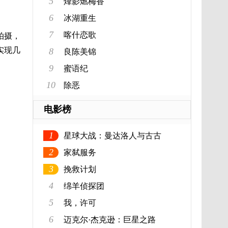
5
烽影燃梅香
6
冰湖重生
7
喀什恋歌
拍摄，
实现几
8
良陈美锦
9
蜜语纪
10
除恶
电影榜
1
星球大战：曼达洛人与古古
2
家弑服务
3
挽救计划
4
绵羊侦探团
5
我，许可
6
迈克尔·杰克逊：巨星之路