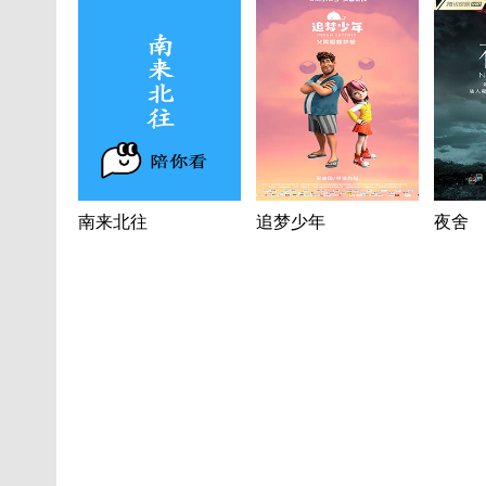
南来北往
追梦少年
夜舍