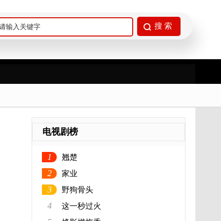
电视剧榜
1
翘楚
2
家业
3
野狗骨头
4
这一秒过火