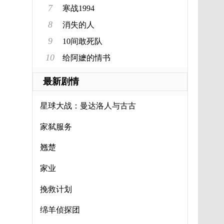
7
寒战1994
8
消失的人
9
10间敢死队
10
给阿嬷的情书
最新剧情
星球大战：曼达洛人与古古
家弑服务
翘楚
家业
挽救计划
绵羊侦探团