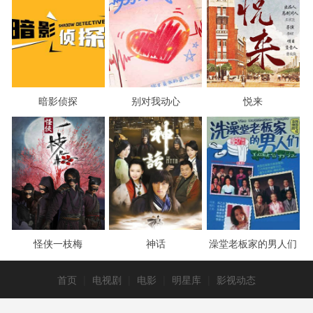
暗影侦探
别对我动心
悦来
怪侠一枝梅
神话
澡堂老板家的男人们
首页
|
电视剧
|
电影
|
明星库
|
影视动态