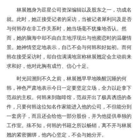
林展翘身为茞星公司资深编辑以及股东之一，功成名
就。此时，她正接受记者的采访，当被记者犀利问及是否
与何韩存在非工作关系时，她当场毫不犹豫地否认。然
而，她的脑海中却不由自主地浮现出与他蜜恋时的温馨情
景。她神情坚定地表示，自己不会与何韩和好如初。而何
韩在接受采访时，却自信满满地宣称林展翘定会主动前来
求和好，他对此胸有成竹、信心十足。
时光回溯到不久之前，林展翘早早地唤醒沉睡的何
韩，神色严肃地表示今日一定要坚定立场，全力以赴拿下
范叔的主权。何韩来到咖啡馆，范叔开出了极具诱惑的条
件，只要何韩这位知名作家能进入他的公司，不但能分到
一套房子，而且还会给他一部分股份，并为他提供单独的
工作室。殊不知，何韩的书籍之所以畅销，离不开与林展
翘的紧密捆绑，他内心坚定，不会与她分开。