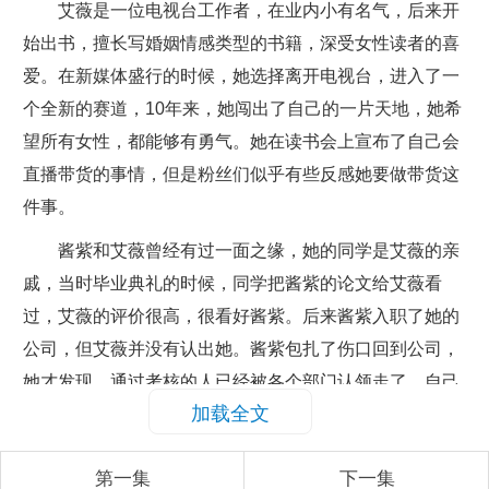
艾薇是一位电视台工作者，在业内小有名气，后来开
始出书，擅长写婚姻情感类型的书籍，深受女性读者的喜
爱。在新媒体盛行的时候，她选择离开电视台，进入了一
个全新的赛道，10年来，她闯出了自己的一片天地，她希
望所有女性，都能够有勇气。她在读书会上宣布了自己会
直播带货的事情，但是粉丝们似乎有些反感她要做带货这
件事。
酱紫和艾薇曾经有过一面之缘，她的同学是艾薇的亲
戚，当时毕业典礼的时候，同学把酱紫的论文给艾薇看
过，艾薇的评价很高，很看好酱紫。后来酱紫入职了她的
公司，但艾薇并没有认出她。酱紫包扎了伤口回到公司，
她才发现，通过考核的人已经被各个部门认领走了，自己
加载全文
看样子是没戏了，公司的二把手杨总，看了一眼剩下的人
表示没有眼缘，酱紫有些难过。她的车祸视频发到晚上流
第一集
下一集
量还不错，但是杨总认为没有价值，毕竟这种不可复制，