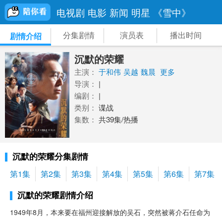
电视剧
电影
新闻
明星
《雪中》
分集剧情
演员表
播出时间
剧情介绍
沉默的荣耀
主演：
于和伟
吴越
魏晨
更多
导演：
|
编剧：
|
类别：
谍战
集数：
共39集/热播
沉默的荣耀分集剧情
第1集
第2集
第3集
第4集
第5集
第6集
第7集
沉默的荣耀剧情介绍
1949年8月，本来要在福州迎接解放的吴石，突然被蒋介石任命为