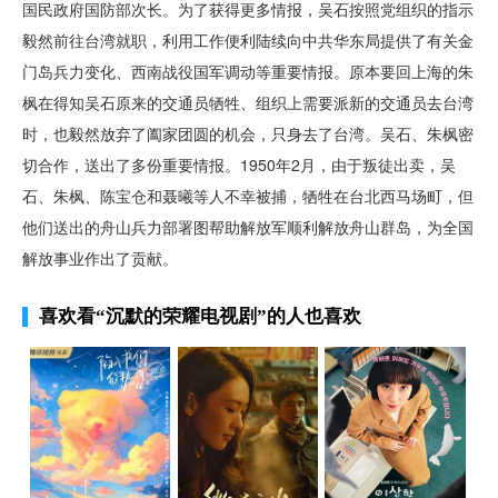
国民政府国防部次长。为了获得更多情报，吴石按照党组织的指示
毅然前往台湾就职，利用工作便利陆续向中共华东局提供了有关金
门岛兵力变化、西南战役国军调动等重要情报。原本要回上海的朱
枫在得知吴石原来的交通员牺牲、组织上需要派新的交通员去台湾
时，也毅然放弃了阖家团圆的机会，只身去了台湾。吴石、朱枫密
切合作，送出了多份重要情报。1950年2月，由于叛徒出卖，吴
石、朱枫、陈宝仓和聂曦等人不幸被捕，牺牲在台北西马场町，但
他们送出的舟山兵力部署图帮助解放军顺利解放舟山群岛，为全国
解放事业作出了贡献。
喜欢看
“沉默的荣耀电视剧”
的人也喜欢