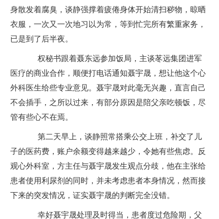
身散发着腐臭，谈静强撑着疲倦身体开始清扫秽物，晾晒
衣服，一次又一次地习以为常，等到忙完所有繁重家务，
已是到了后半夜。
权秘书跟着聂东远参加饭局，主谈苳远集团进军
医疗的商业合作，顺便打电话通知聂宇晟，想让他这个心
外科医生给些专业意见。聂宇晟对此毫无兴趣，直言自己
不会插手，之所以过来，有部分原因是陪父亲吃顿饭，尽
管有些心不在焉。
第二天早上，谈静照常搭乘公交上班，补交了儿
子的医药费，账户余额变得越来越少，令她有些焦虑。反
观心外科室，方主任与聂宇晟发生观点分歧，他在主张给
患者使用利尿剂的同时，并未考虑患者本身情况，然而接
下来的突发情况，证实聂宇晟的判断完全没错。
幸好聂宇晟处理及时得当，患者度过危险期，父