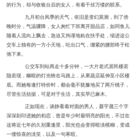
的行为，却与收银台后的女人，有着千丝万缕的联系。
九月初台风季的天气，依旧是变幻莫测，到了傍
晚时分，气温骤降，女人匆忙下班离开甜品店，如同鱼儿
随着人流向上飘去，急迫又拘谨地粘在扶手处，缩进这公
交车上独有的一方小天地，吐出口气，绷紧的腰部终于松
弛下来。
公交车到站再走十多分钟，一大片老式居民楼若
隐若现，幽暗的灯光映在马路上，从果蔬店延伸至小区楼
底。而她每逢打特价时，都会毫不犹豫地买了两斤桃子，
尽管生活拮据，可是对于生活，其实早已麻木。
正如现在，谈静看着对面的男人，聂宇晟三个字
深深刻印进她的初恋，曾是年少时最明亮的阳光，不过在
这将近七年的久别重逢里，阳光也会变得暗淡模糊，变成
一缕惊喜的淡笑，以及一句寒暄。