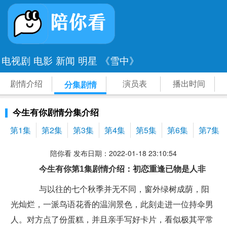
电视剧
电影
新闻
明星
《雪中》
剧情介绍
演员表
播出时间
分集剧情
今生有你剧情分集介绍
第1集
第2集
第3集
第4集
第5集
第6集
第7集
陪你看 发布日期：2022-01-18 23:10:54
今生有你第1集剧情介绍：初恋重逢已物是人非
与以往的七个秋季并无不同，窗外绿树成荫，阳
光灿烂，一派鸟语花香的温润景色，此刻走进一位持伞男
人。对方点了份蛋糕，并且亲手写好卡片，看似极其平常