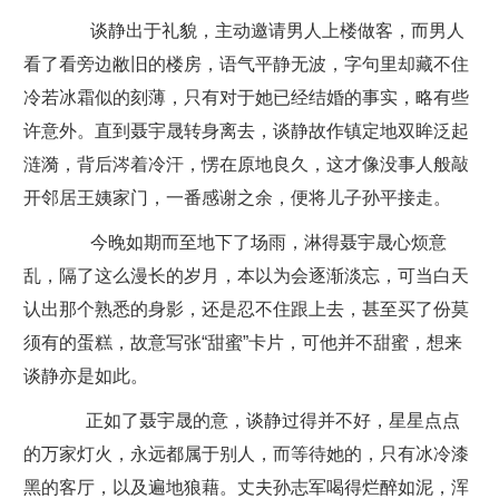
谈静出于礼貌，主动邀请男人上楼做客，而男人
看了看旁边敝旧的楼房，语气平静无波，字句里却藏不住
冷若冰霜似的刻薄，只有对于她已经结婚的事实，略有些
许意外。直到聂宇晟转身离去，谈静故作镇定地双眸泛起
涟漪，背后涔着冷汗，愣在原地良久，这才像没事人般敲
开邻居王姨家门，一番感谢之余，便将儿子孙平接走。
今晚如期而至地下了场雨，淋得聂宇晟心烦意
乱，隔了这么漫长的岁月，本以为会逐渐淡忘，可当白天
认出那个熟悉的身影，还是忍不住跟上去，甚至买了份莫
须有的蛋糕，故意写张“甜蜜”卡片，可他并不甜蜜，想来
谈静亦是如此。
正如了聂宇晟的意，谈静过得并不好，星星点点
的万家灯火，永远都属于别人，而等待她的，只有冰冷漆
黑的客厅，以及遍地狼藉。丈夫孙志军喝得烂醉如泥，浑