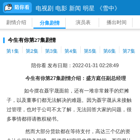
电视剧
电影
新闻
明星
《雪中》
剧情介绍
演员表
播出时间
分集剧情
今生有你第27集剧情
第1集
第2集
第3集
第4集
第5集
第6集
第7集
陪你看 发布日期：2022-01-31 02:28:49
今生有你第27集剧情介绍：盛方庭任副总经理
如今摆在聂宇晟面前，还有一堆非常棘手的烂摊
子，以及董事们都无法解决的难题。因为聂宇晟从未接触
过管理，也对于公司不太了解，无法回答大家的问题，很
多事情都得请教权秘书。
然而大部分货款都在等待支付，高达三个亿的资