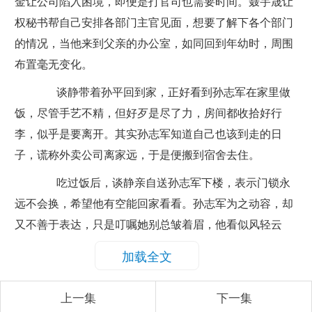
金让公司陷入困境，即便是打官司也需要时间。聂宇晟让
权秘书帮自己安排各部门主官见面，想要了解下各个部门
的情况，当他来到父亲的办公室，如同回到年幼时，周围
布置毫无变化。
谈静带着孙平回到家，正好看到孙志军在家里做
饭，尽管手艺不精，但好歹是尽了力，房间都收拾好行
李，似乎是要离开。其实孙志军知道自己也该到走的日
子，谎称外卖公司离家远，于是便搬到宿舍去住。
吃过饭后，谈静亲自送孙志军下楼，表示门锁永
远不会换，希望他有空能回家看看。孙志军为之动容，却
又不善于表达，只是叮嘱她别总皱着眉，他看似风轻云
淡，实则内心藏着许多事，包括盛方庭愿意提供雷老大的
加载全文
下落，而他决定要找雷老大报仇，告慰谈父的在天之灵。
上一集
下一集
聂东远主动过来探望孙平，爷孙俩相处非常愉