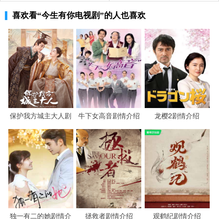
快，谈静还是无法与他很自然地共处，索性找借口出去来
喜欢看
“今生有你电视剧”
的人也喜欢
到王姨家里。谈静承认自己每次看到孙平和聂东远在一
起，都会不由自主地想到父亲，恐怕很难过得了心里那道
坎。
谈静带着孙平去探望聂东远，乖巧懂事的孙平拿
出听诊器观察爷爷的心跳，希望他能尽快醒来。毕竟血浓
于水，孙平与聂东远是发自内心的亲近，这一点让聂宇晟
和谈静有些感慨，又有些欣慰。
保护我方城主大人剧
牛下女高音剧情介绍
龙樱2剧情介绍
与此同时，舒琴也在寻找合适的人选去苳远集
情介绍
团，忽然想到了盛方庭，于是各种游说，终于让对方答应
了下来。在聂宇晟处于最困难的时期，盛方庭突然到来为
他打开了一扇大门，而他此次愿意出手相助，全凭对于聂
宇晟的感受。
尽管聂东远做了许多坏事，可是祸不及子女，而
独一有二的她剧情介
拯救者剧情介绍
观鹤纪剧情介绍