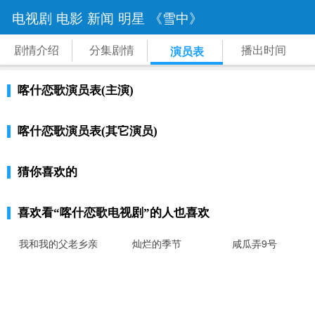
电视剧
电影
新闻
明星
《雪中》
剧情介绍
分集剧情
播出时间
演员表
喀什恋歌演员表(主演)
喀什恋歌演员表(其它演员)
猜你喜欢的
喜欢看
“喀什恋歌电视剧”
的人也喜欢
我和我的父老乡亲
灿烂的季节
咸瓜弄9号