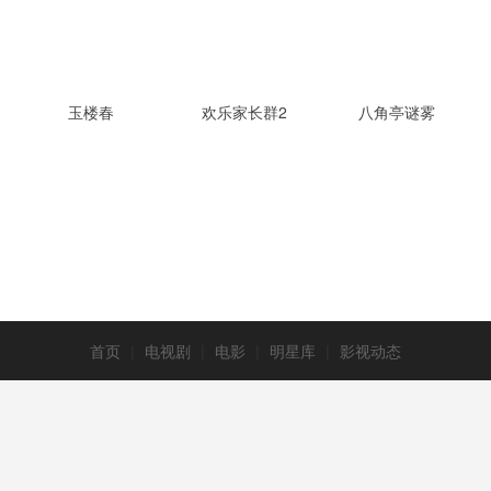
玉楼春
欢乐家长群2
八角亭谜雾
首页
|
电视剧
|
电影
|
明星库
|
影视动态