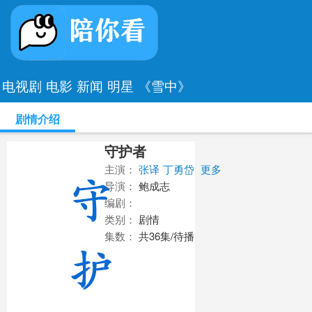
电视剧
电影
新闻
明星
《雪中》
剧情介绍
守护者
主演：
张译
丁勇岱
更多
导演：
鲍成志
编剧：
类别：
剧情
集数：
共36集/待播