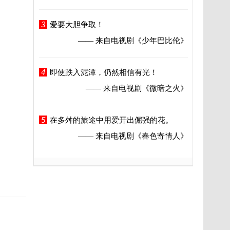
3
爱要大胆争取！
—— 来自电视剧
《少年巴比伦》
4
即使跌入泥潭，仍然相信有光！
—— 来自电视剧
《微暗之火》
5
在多舛的旅途中用爱开出倔强的花。
—— 来自电视剧
《春色寄情人》