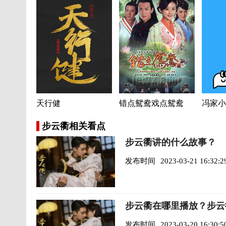
天行健
错点鸳鸯戏点鸳鸯
冯家小
步云衢相关看点
步云衢讲的什么故事？
发布时间
2023-03-21 16:32:2
步云衢在哪里播放？步云
发布时间
2023-03-20 16:30:5