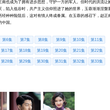
正南也成为了拥有进步思想，守护一方的军人。但时代的洪流让
灭，陷入低谷时，共产主义信仰照进了她的世界，玉蓉渐渐涅槃
历经种种险阻后，这对有情人终成眷属。在玉蓉的感召下，赵正
的中国。
第6集
第7集
第8集
第9集
第10集
第11集
第17集
第18集
第19集
第20集
第21集
第22集
第28集
第29集
第30集
第31集
第32集
第33集