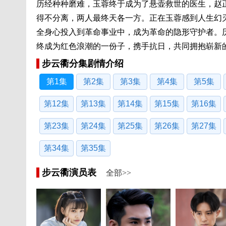
历经种种磨难，玉蓉终于成为了悬壶救世的医生，赵
得不分离，两人最终天各一方。正在玉蓉感到人生幻
全身心投入到革命事业中，成为革命的隐形守护者。
终成为红色浪潮的一份子，携手抗日，共同拥抱崭新
步云衢分集剧情介绍
第1集
第2集
第3集
第4集
第5集
第12集
第13集
第14集
第15集
第16集
第23集
第24集
第25集
第26集
第27集
第34集
第35集
步云衢演员表
全部>>