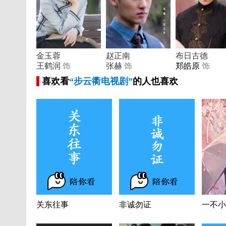
金玉蓉
赵正南
布日古德
王鹤润
饰
张赫
饰
郑皓原
饰
喜欢看
“步云衢电视剧”
的人也喜欢
关东往事
非诚勿证
一不小