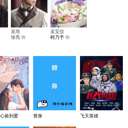
吴培
吴宝仪
张亮
饰
柯乃予
饰
心捡到爱
替身
飞天英雄