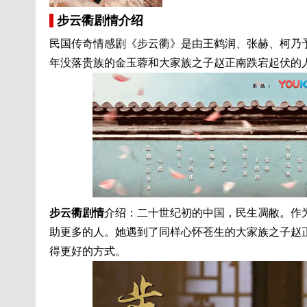
步云衢剧情介绍
民国传奇情感剧《步云衢》是由王鹤润、张赫、柯乃
年没落贵族的金玉蓉和大家族之子赵正南跌宕起伏的
步云衢剧情
介绍：二十世纪初的中国，民生凋敝。作
助更多的人。她遇到了同样心怀苍生的大家族之子赵
得更好的方式。