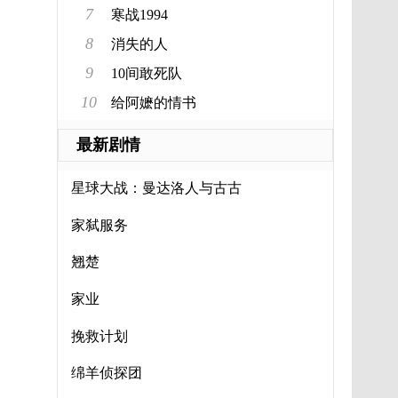
7
寒战1994
8
消失的人
9
10间敢死队
10
给阿嬷的情书
最新剧情
星球大战：曼达洛人与古古
家弑服务
翘楚
家业
挽救计划
绵羊侦探团