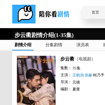
首页
步云衢剧情介绍(1-35集)
剧情介绍
分集剧情
演员表
步云衢
（电视剧）
集数：
35
集
主演：
王鹤润
张赫
柯乃予
导演：
元德
编剧：
夏蕾