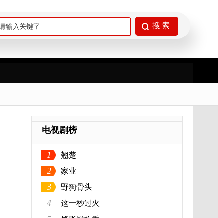
电视剧榜
1
翘楚
2
家业
3
野狗骨头
4
这一秒过火