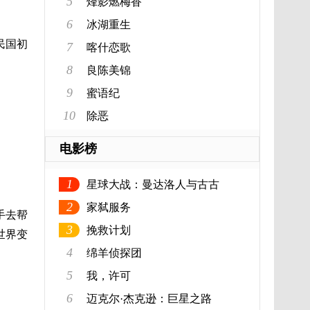
5
烽影燃梅香
6
冰湖重生
民国初
7
喀什恋歌
8
良陈美锦
9
蜜语纪
10
除恶
电影榜
1
星球大战：曼达洛人与古古
2
家弑服务
手去帮
3
挽救计划
世界变
4
绵羊侦探团
5
我，许可
6
迈克尔·杰克逊：巨星之路