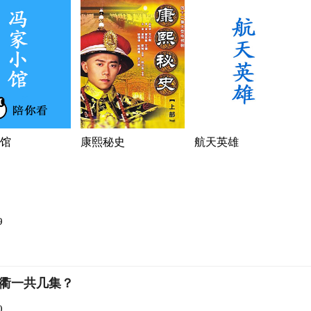
馆
康熙秘史
航天英雄
9
衢一共几集？
0