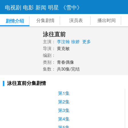
电视剧
电影
新闻
明星
《雪中》
分集剧情
演员表
播出时间
剧情介绍
泳往直前
主演：
李汶翰
徐娇
更多
导演：
黄克敏
编剧：
类别：
青春偶像
集数：
共30集/完结
泳往直前分集剧情
第1集
第2集
第3集
第4集
第5集