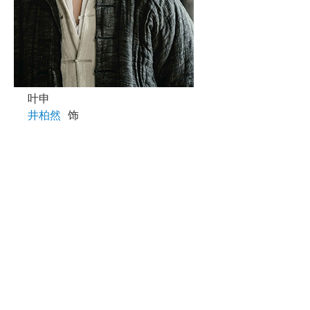
叶申
井柏然
饰