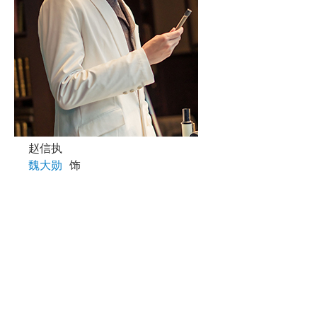
赵信执
魏大勋
饰