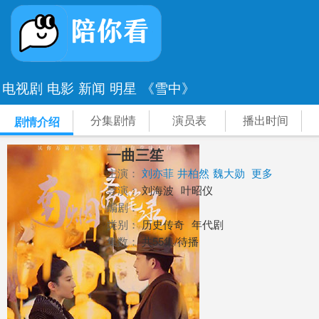
电视剧
电影
新闻
明星
《雪中》
分集剧情
演员表
播出时间
剧情介绍
一曲三笙
主演：
刘亦菲
井柏然
魏大勋
更多
导演：
刘海波
叶昭仪
编剧：
类别：
历史传奇
年代剧
集数：
共55集/待播