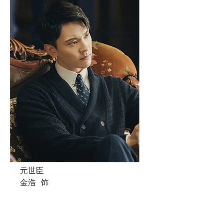
元世臣
金浩
饰