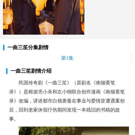
一曲三笙分集剧情
第1集
一曲三笙剧情介绍
民国传奇剧《一曲三笙》（原剧名《南烟斋笔
录》）是根据壳小杀和左小翎联合创作漫画《南烟斋笔
录》改编，讲述都市白领唐曼在事业与爱情皆遭遇重创
后，回到老家休假疗伤期间发现一本残旧的书稿的故
事。