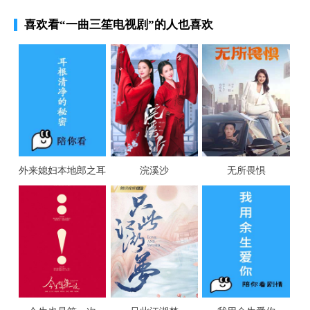
喜欢看
“一曲三笙电视剧”
的人也喜欢
外来媳妇本地郎之耳
浣溪沙
无所畏惧
根清净的秘密