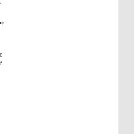
剧
》中
在
妃