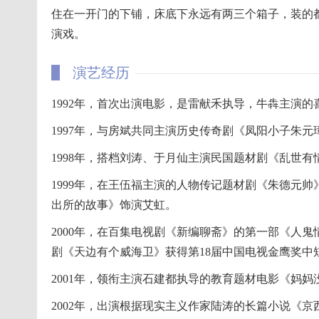
住在一开门的下铺，床底下永远有两三个箱子，装的
演戏。
演艺经历
1992年，首次出演电影，是雷献禾执导，牛犇主演
1997年，与房斌共同主演历史传奇剧《凤阳小子朱元
1998年，搭档刘涛、于月仙主演民国题材剧《乱世
1999年，在王伍福主演的人物传记题材剧《朱德元
出所的故事》饰演艾虹。
2000年，在百集电视剧《新编聊斋》的第一部《人
剧《天边有个威海卫》获得第18届中国电视金鹰奖中
2001年，领衔主演石建都执导的教育题材电影《妈妈
2002年，出演根据现实主义作家陆涛的长篇小说《