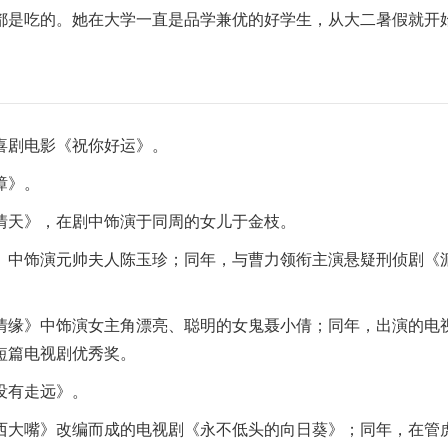
都是吃的。她在大学一直是品学兼优的好学生，从大二暑假就开
的喜剧电影《祝你好运》。
璋》。
有情天》，在剧中饰演于同周的女儿于金枝。
帅》中饰演元帅夫人陈玉珍；同年，与曹力领衔主演悬疑刑侦剧《
鬼情缘》中饰演女主角漂亮、聪明的女鬼聂小倩；同年，出演的电
短篇电视剧优秀奖。
没有走远》。
京西大嘴》改编而成的电视剧《永不低头的向日葵》；同年，在管