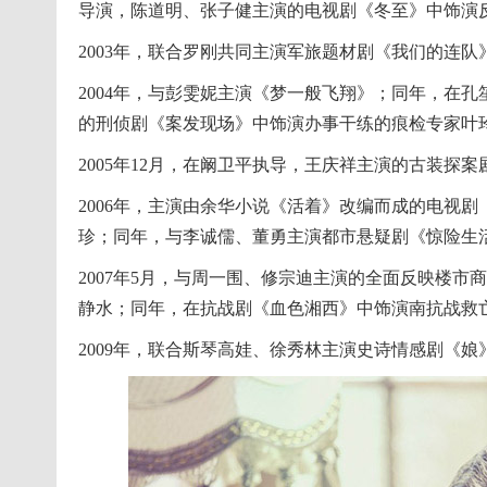
导演，陈道明、张子健主演的电视剧《冬至》中饰演
2003年，联合罗刚共同主演军旅题材剧《我们的连
2004年，与彭雯妮主演《梦一般飞翔》；同年，在
的刑侦剧《案发现场》中饰演办事干练的痕检专家叶
2005年12月，在阚卫平执导，王庆祥主演的古装探
2006年，主演由余华小说《活着》改编而成的电视
珍；同年，与李诚儒、董勇主演都市悬疑剧《惊险生
2007年5月，与周一围、修宗迪主演的全面反映楼
静水；同年，在抗战剧《血色湘西》中饰演南抗战救
2009年，联合斯琴高娃、徐秀林主演史诗情感剧《