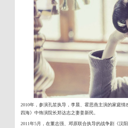
2010年，参演孔笙执导，李晨、霍思燕主演的家庭
四海》中饰演院长郑达志之妻姜新民。
2011年5月，在董志强、邓原联合执导的战争剧《汉