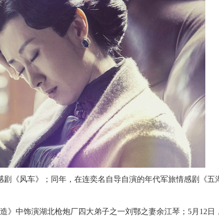
情感剧《风车》；同年，在连奕名自导自演的年代军旅情感剧《五
阳造》中饰演湖北枪炮厂四大弟子之一刘鄂之妻余江琴；5月12日