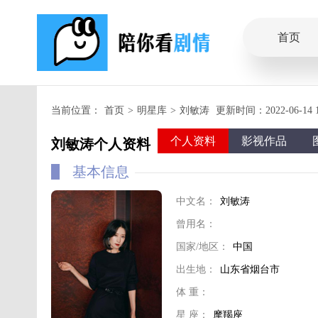
首页
当前位置：
首页
>
明星库
>
刘敏涛
更新时间：2022-06-14 17
个人资料
影视作品
刘敏涛个人资料
基本信息
中文名：
刘敏涛
曾用名：
国家/地区：
中国
出生地：
山东省烟台市
体 重：
星 座：
摩羯座