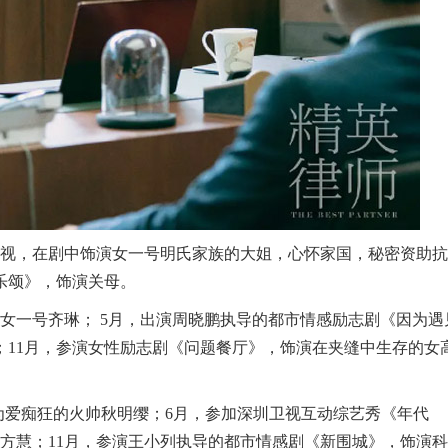
南卫视，在剧中饰演女一号明氏家族的大姐，心怀家国，秘密资助
乐颂》，饰演关母。
演女一号齐琳； 5月，出演周晓鹏执导的都市情感励志剧《因为遇
；11月，参演女性励志剧《问题餐厅》，饰演在夹缝中生存的女
中为爱痴狂的火帅秋明缨；6月，参加深圳卫视互动综艺秀《年代
方慧；11月，参演王小列执导的都市情感剧《新围城》，饰演