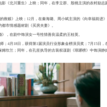
电影《北川重生》上映；同年，在李立群、殷桃主演的农村励志
暗中的救赎》上映；12月，在秦海璐、周小斌主演的《向幸福前进
的都市情感题材剧《买房夫妻》。
守婚》，在剧中饰演女一号性情善良温柔的王桂英。
师；4月18日，获得第1届演员行业形象金榜演员奖；7月15日，
保姆坎兰；同年，在孔笙执导的古装权谋剧《琅琊榜》中饰演静