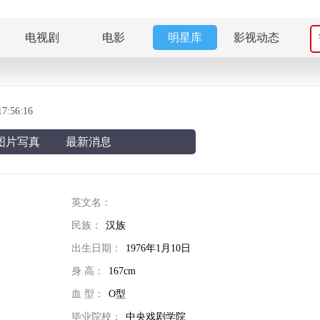
电视剧
电影
明星库
影视动态
:56:16
图片写真
最新消息
英文名：
民族：
汉族
出生日期：
1976年1月10日
身 高：
167cm
血 型：
O型
毕业院校：
中央戏剧学院