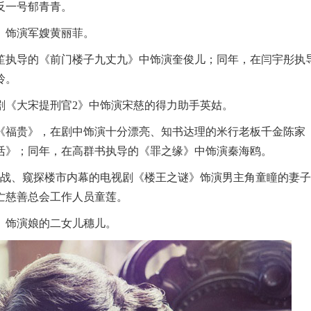
反一号郁青青。
队》饰演军嫂黄丽菲。
孔笙执导的《前门楼子九丈九》中饰演奎俊儿；同年，在闫宇彤执
玲。
案剧《大宋提刑官2》中饰演宋慈的得力助手英姑。
剧《福贵》，在剧中饰演十分漂亮、知书达理的米行老板千金陈家
活》；同年，在高群书执导的《罪之缘》中饰演秦海鸥。
市商战、窥探楼市内幕的电视剧《楼王之谜》饰演男主角童瞳的妻
亡慈善总会工作人员童莲。
娘》饰演娘的二女儿穗儿。