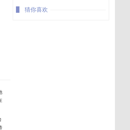
猜你喜欢
她
在
台
涛