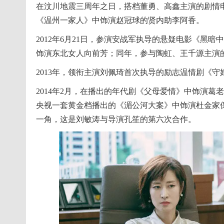
在汶川地震三周年之日，搭档董勇、高鑫主演的剧情
《温州一家人》中饰演赵冠球的贤内助李阿香。
2012年6月21日，参演安战军执导的悬疑电影《黑
饰演东北女人向前芳；同年，参与陶虹、王千源主演
2013年，领衔主演刘佩琦首次执导的励志温情剧《
2014年2月，在播出的年代剧《父母爱情》中饰演葛老
央视一套黄金档播出的《湄公河大案》中饰演杜金家
一角，这是刘敏涛与导演孔笙的第六次合作。