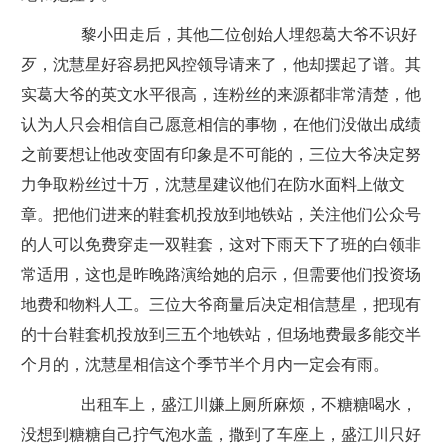
黎小田走后，其他二位创始人埋怨葛大爷不识好
歹，沈慧星好容易把风控领导请来了，他却摆起了谱。其
实葛大爷的英文水平很高，连粉丝的来源都非常清楚，他
认为人只会相信自己愿意相信的事物，在他们没做出成绩
之前要想让他改变固有印象是不可能的，三位大爷决定努
力争取粉丝过十万，沈慧星建议他们在防水面料上做文
章。把他们进来的鞋套机投放到地铁站，关注他们公众号
的人可以免费穿走一双鞋套，这对下雨天下了班的白领非
常适用，这也是昨晚路演给她的启示，但需要他们投资场
地费和物料人工。三位大爷商量后决定相信慧星，把现有
的十台鞋套机投放到三五个地铁站，但场地费最多能交半
个月的，沈慧星相信这个季节半个月内一定会有雨。
出租车上，盛江川嫌上厕所麻烦，不糖糖喝水，
没想到糖糖自己拧气泡水盖，撒到了车座上，盛江川只好