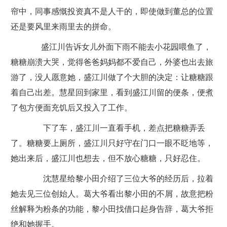
帘中，同事感慨投资真不是人干的，即使做到董总的位置
还是要风里来雨里去的拼命。
盛江川告诉女儿外面下雨不能去小花园喂鱼了，
糖糖崩溃大哭，觉得爸爸妈妈都不爱自己，外婆也出去旅
游了，没人愿意她，盛江川做了个大胆的决定：让糖糖跟
着自己出差。慧星回到家里，看到盛江川留的便条，便煮
了包方便面充饥后又投入了工作。
下了车，盛江川一直看手机，差点把糖糖弄丢
了。糖糖要上厕所，盛江川只好守在门口一眼不眨地等，
她出来后，盛江川也想去，但不放心糖糖，只好忍住。
沈慧星给黎小田介绍了三位大爷的经历后，拉着
她去见三位创始人。葛大爷看出黎小田的不屑，故意把粉
丝解释为粉条的功能，黎小田找借口起身告辞，葛大爷拒
绝和她握手。