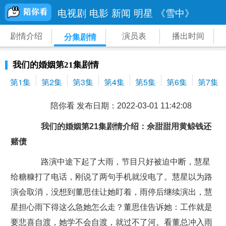
电视剧
电影
新闻
明星
《雪中》
剧情介绍
演员表
播出时间
分集剧情
我们的婚姻第21集剧情
第1集
第2集
第3集
第4集
第5集
第6集
第7集
陪你看 发布日期：2022-03-01 11:42:08
我们的婚姻第21集剧情介绍：佘甜甜用黄鲸钱还
赌债
路演中途下起了大雨，节目只好被迫中断，慧星
给糖糠打了电话，刚说了两句手机就没电了。慧星以为路
演会取消，没想到董思佳让她盯着，雨停后继续演出，慧
星担心雨下得这么急她怎么走？董思佳告诉她：工作就是
要悲喜自渡，她学不会自渡，就过不了河。看董总冲入雨