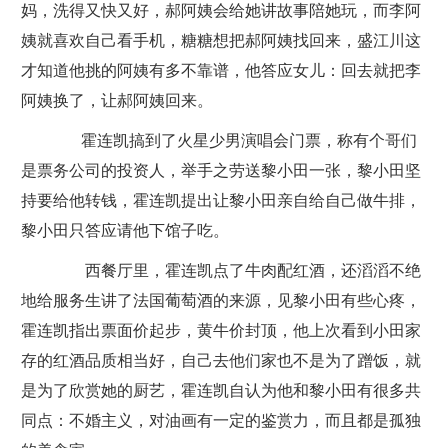
妈，洗得又快又好，郝阿姨会给她讲故事陪她玩，而李阿
姨就喜欢自己看手机，糖糖想把郝阿姨找回来，盛江川这
才知道他挑的阿姨有多不靠谱，他答应女儿：回去就把李
阿姨换了，让郝阿姨回来。
霍连凯搞到了火星少男演唱会门票，称有个哥们
是票务公司的投资人，举手之劳送黎小田一张，黎小田坚
持要给他转钱，霍连凯提出让黎小田亲自给自己做牛排，
黎小田只答应请他下馆子吃。
西餐厅里，霍连凯点了牛肉配红酒，还滔滔不绝
地给服务生讲了法国葡萄酒的来源，见黎小田有些心疼，
霍连凯指出票面价起步，黄牛价封顶，他上次看到小田家
存的红酒品质相当好，自己去他们家也不是为了蹭饭，就
是为了欣赏她的厨艺，霍连凯自认为他和黎小田有很多共
同点：不婚主义，对油画有一定的鉴赏力，而且都是孤独