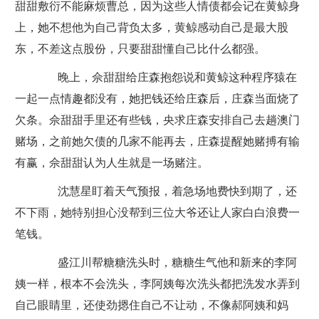
甜甜敷衍不能麻烦曹总，因为这些人情债都会记在黄鲸身
上，她不想他为自己背负太多，黄鲸感动自己是最大股
东，不差这点股份，只要甜甜懂自己比什么都强。
晚上，佘甜甜给庄森抱怨说和黄鲸这种程序猿在
一起一点情趣都没有，她把钱还给庄森后，庄森当面烧了
欠条。佘甜甜手里还有些钱，央求庄森安排自己去趟澳门
赌场，之前她欠债的几家不能再去，庄森提醒她赌搏有输
有赢，佘甜甜认为人生就是一场赌注。
沈慧星盯着天气预报，着急场地费快到期了，还
不下雨，她特别担心没帮到三位大爷还让人家白白浪费一
笔钱。
盛江川帮糖糖洗头时，糖糖生气他和新来的李阿
姨一样，根本不会洗头，李阿姨每次洗头都把洗发水弄到
自己眼睛里，还使劲摁住自己不让动，不像郝阿姨和妈