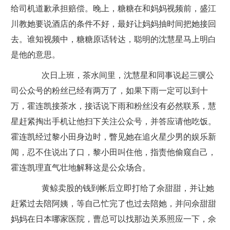
给司机道歉承担赔偿。晚上，糖糖在和妈妈视频前，盛江
川教她要说酒店的条件不好，最好让妈妈抽时间把她接回
去。谁知视频中，糖糖原话转达，聪明的沈慧星马上明白
是他的意思。
次日上班，茶水间里，沈慧星和同事说起三骥公
司公众号的粉丝已经有两万了，如果下雨一定可以到十
万，霍连凯接茶水，接话说下雨和粉丝没有必然联系，慧
星赶紧掏出手机让他扫下关注公众号，并答应请他吃饭。
霍连凯经过黎小田身边时，瞥见她在追火星少男的娱乐新
闻，忍不住说出了口，黎小田叫住他，指责他偷窥自己，
霍连凯理直气壮地解释这是公众场合。
黄鲸卖股的钱到帐后立即打给了佘甜甜，并让她
赶紧过去陪阿姨，等自己忙完了也过去陪她，并问佘甜甜
妈妈在日本哪家医院，曹总可以找那边关系照应一下，佘