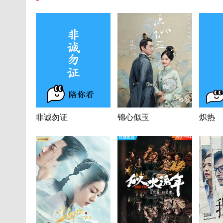
非诚勿证
锦心似玉
炽热