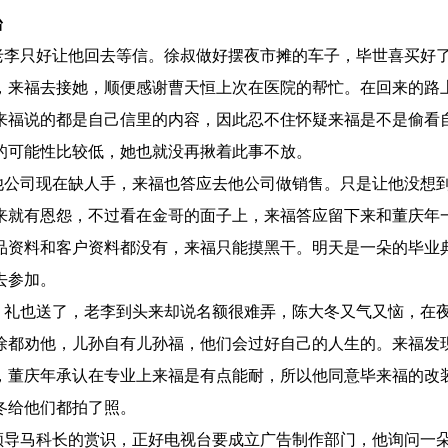
台
李只好让他回去等信。徐叔做好摆夜市摊的车子，毕世喜买好
，来福去接她，顺便感谢曹天恒上次在医院的帮忙。在回来的路
来福说的都是自己信里的内容，因此忍不住怀疑来福是不是偷看
的可能性比较低，她也就没再揪着此事不放。
公司现在缺人手，来福也答应去他公司做销售。只是让他没想
来就有恩怨，不过看在金哥的面子上，来福答应留下来和董庆年
品资料和客户资料都没有，来福只能摸黑干。明天是一朵的毕业
去参加。
礼也送了，老李到头来却说名额很难弄，陈大冬又气又恼，在
徐都劝他，儿孙自有儿孙福，他们会过好自己的人生的。来福发
，董庆年承认在专业上来福是有点能耐，所以他同意毕来福的改
冬给他们都拍了照。
导马科长的赏识，正好电视台要成立广告制作部门，他询问一