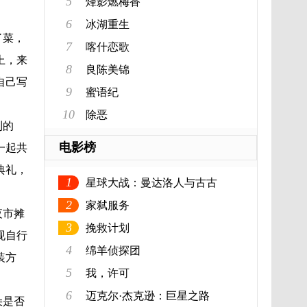
5
烽影燃梅香
6
冰湖重生
了菜，
7
喀什恋歌
上，来
8
良陈美锦
自己写
9
蜜语纪
10
除恶
到的
电影榜
一起共
典礼，
1
星球大战：曼达洛人与古古
2
家弑服务
夜市摊
3
挽救计划
现自行
4
绵羊侦探团
装方
5
我，许可
6
迈克尔·杰克逊：巨星之路
朵是否