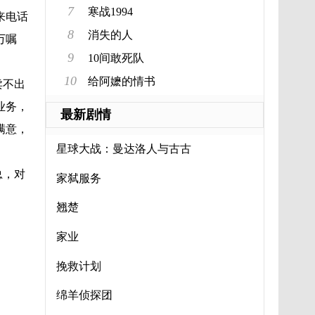
7
寒战1994
来电话
8
消失的人
万嘱
9
10间敢死队
10
给阿嬷的情书
卖不出
业务，
最新剧情
满意，
星球大战：曼达洛人与古古
总，对
家弑服务
翘楚
家业
挽救计划
绵羊侦探团