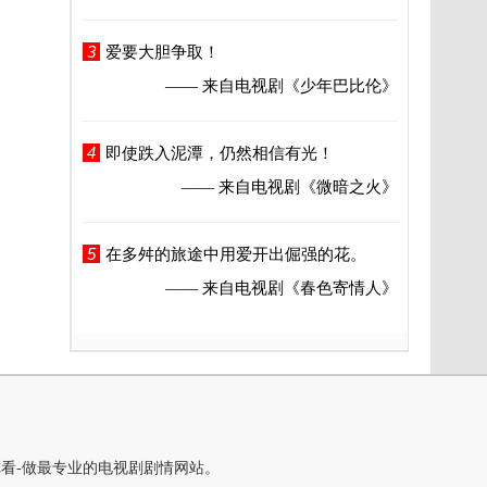
3
爱要大胆争取！
—— 来自电视剧
《少年巴比伦》
4
即使跌入泥潭，仍然相信有光！
—— 来自电视剧
《微暗之火》
5
在多舛的旅途中用爱开出倔强的花。
—— 来自电视剧
《春色寄情人》
你看-做最专业的电视剧剧情网站。