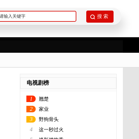
电视剧榜
1
翘楚
2
家业
3
野狗骨头
4
这一秒过火