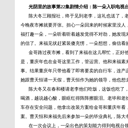
光阴里的故事第22集剧情介绍：陈一朵入职电视
陈大冬三顾报社，终于见到老李，这礼也送了，老
今晚夜市摊就要开张。担心一朵回来的时候家里没人
福打趣一朵，一朵听着听着越发觉得不对劲，她发现
的信了。来福见状赶紧装傻充愣，一朵想想，偷信看
金哥路过夜市摊，看到了来福在这儿帮忙，正好他
是，董庆年也在金哥这里工作，管运营。他和来福素
事。结果董庆年只带他看了即将要卖的自行车，连产
她跟曹天恒请一天假，曹天恒作为她的领导，他也想
陈大冬又在春和楼请老李他们吃饭，这饭也吃了，
喝酒，越说越心酸，眼眶红得阵阵擦眼泪。老毕和老
车存在安全问题，他拿出改装方案给金哥和董庆年看
案。曹天恒和来福先后来参加一朵的毕业典礼，陈大
在一次会议上，一朵出色的策划能力得到电视台领