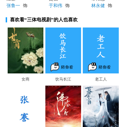
张鲁一
饰
于和伟
饰
林永健
饰
喜欢看
“三体电视剧”
的人也喜欢
女商
饮马长江
老工人