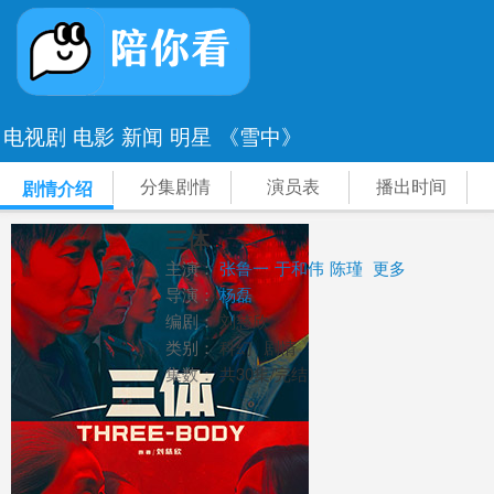
电视剧
电影
新闻
明星
《雪中》
分集剧情
演员表
播出时间
剧情介绍
三体
主演：
张鲁一
于和伟
陈瑾
更多
导演：
杨磊
编剧：
刘慈欣
类别：
科幻
剧情
集数：
共30集/完结