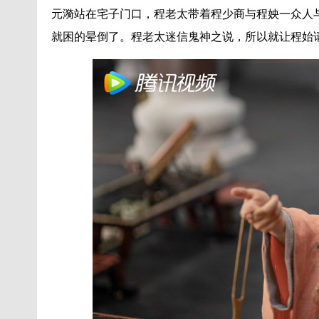
元漪站在宅子门口，程老太带着程少商与程姎一众人
就困的晕倒了。程老太迷信鬼神之说，所以就让程始