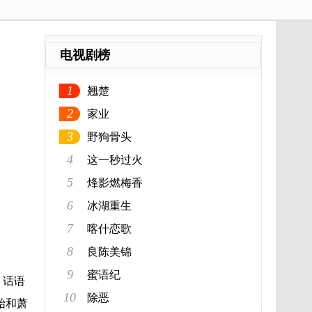
电视剧榜
1
翘楚
2
家业
3
野狗骨头
4
这一秒过火
5
烽影燃梅香
6
冰湖重生
7
喀什恋歌
8
良陈美锦
9
蜜语纪
。话语
10
除恶
始和萧