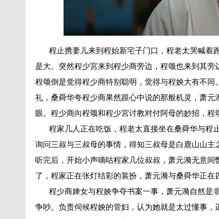
程止携妻儿来到程始新宅子门口，程老太哭喊着跑
是大。突然程少宮来到程少商旁边，程颂也来到其旁
程颂倒是觉得程少商特别聪明，觉得与程姎大有不同
礼，桑舜华夸程少商果然跟心中说的那般机灵，萧元
眼。程少商向程颂和程少宮讨教对付阿母的妙招，程
程家几人正在吃饭，程老太直接坐在桑舜华与程止
询问三叔与三叔母的事情，得知三叔母是白鹿山山主
听完后，开始小声嘀咕程家几位叔叔，萧元漪无意间
了，程家正在张灯结彩的装扮，萧元漪与桑舜华正在
程少商婢女与程姎争夺书案一事，萧元漪自然是非
争吵。负责伺候程姎的管妇，认为她就是太过懂事，