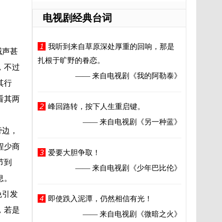
电视剧经典台词
1
我听到来自草原深处厚重的回响，那是
喊声甚
扎根于旷野的眷恋。
，不过
—— 来自电视剧
《我的阿勒泰》
其行
看其两
2
峰回路转，按下人生重启键。
—— 来自电视剧
《另一种蓝》
旁边，
程少商
3
爱要大胆争取！
节到
—— 来自电视剧
《少年巴比伦》
息。
免引发
4
即使跌入泥潭，仍然相信有光！
，若是
—— 来自电视剧
《微暗之火》