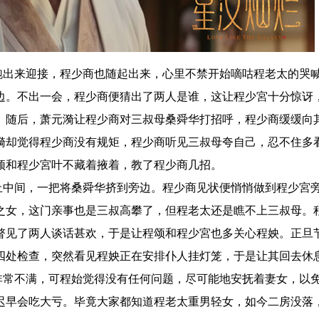
出来迎接，程少商也随起出来，心里不禁开始嘀咕程老太的哭
边。不出一会，程少商便猜出了两人是谁，这让程少宮十分惊讶
。随后，萧元漪让程少商对三叔母桑舜华打招呼，程少商缓缓向
漪却觉得程少商没有规矩，程少商听见三叔母夸自己，忍不住多
颂和程少宮叶不藏着掖着，教了程少商几招。
中间，一把将桑舜华挤到旁边。程少商见状便悄悄做到程少宮
之女，这门亲事也是三叔高攀了，但程老太还是瞧不上三叔母。
瞥见了两人谈话甚欢，于是让程颂和程少宮也多关心程姎。正旦
四处检查，突然看见程姎正在安排仆人挂灯笼，于是让其回去休
常不满，可程始觉得没有任何问题，尽可能地安抚着妻女，以
迟早会吃大亏。毕竟大家都知道程老太重男轻女，如今二房没落