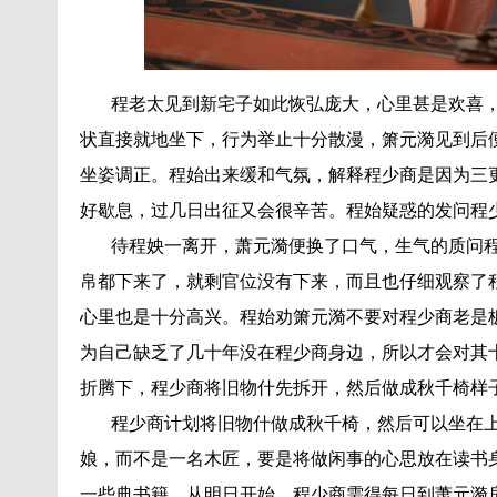
程老太见到新宅子如此恢弘庞大，心里甚是欢喜，
状直接就地坐下，行为举止十分散漫，箫元漪见到后
坐姿调正。程始出来缓和气氛，解释程少商是因为三
好歇息，过几日出征又会很辛苦。程始疑惑的发问程
待程姎一离开，萧元漪便换了口气，生气的质问程
帛都下来了，就剩官位没有下来，而且也仔细观察了
心里也是十分高兴。程始劝箫元漪不要对程少商老是
为自己缺乏了几十年没在程少商身边，所以才会对其
折腾下，程少商将旧物什先拆开，然后做成秋千椅样
程少商计划将旧物什做成秋千椅，然后可以坐在上
娘，而不是一名木匠，要是将做闲事的心思放在读书
一些典书籍，从明日开始，程少商需得每日到萧元漪