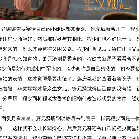
还嚷嚷着要宴请自己的小姐妹都来参观，说完后就离开了。程
便让程少商坐好，然后那程姎与其相比。程少商也不好说什么，
更起来的，所以才会觉得又困又累。程少商听见后，急忙让阿父
少商是怎么知道的，萧元漪则是柔声的让程姎去新屋子看看合不
少商是如何知道朝中军令的。程少商称是自己猜测的，如今爵
程始的表情，这才觉得是要出征了。莲房激动的查看着新院子，
板着脸，毕竟嫋嫋才是亲生女儿。箫元漪觉得自己做的没有错，
十分严厉。程少商将程老太丢掉的旧物什改造成想要的物件，经
子。
面赏月看星星。萧元漪听到动静后来到院子，指责程少商是一
身上，这样就不会让长辈操心。然后萧元漪还称自己问程少商堂
房里温习读书。程少商称自己还不识几个字，学典书籍会不会太