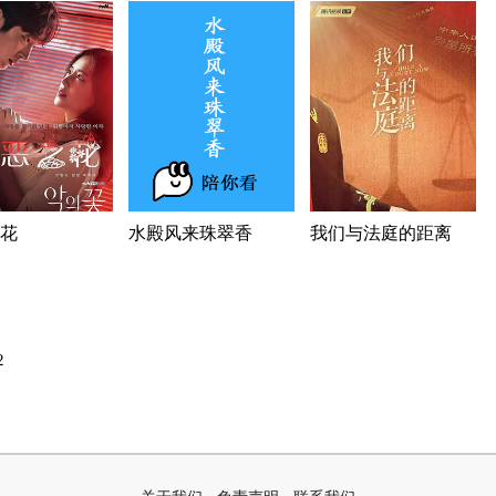
花
水殿风来珠翠香
我们与法庭的距离
2