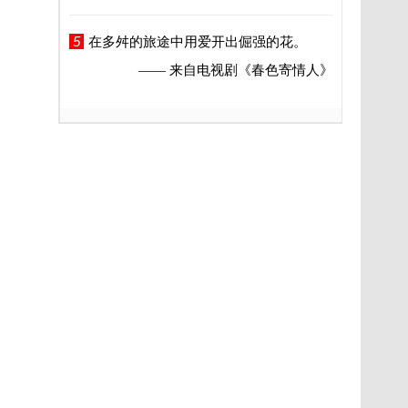
5
在多舛的旅途中用爱开出倔强的花。
—— 来自电视剧
《春色寄情人》