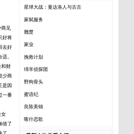
星球大战：曼达洛人与古古
家弑服务
少商见
翘楚
只好将
家业
回去好
合适。
挽救计划
位和财
绵羊侦探团
程少商
野狗骨头
正是因
蜜语纪
过一番
良陈美锦
位女
喀什恋歌
姊借了
快了。