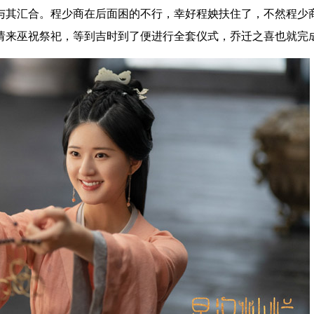
与其汇合。程少商在后面困的不行，幸好程姎扶住了，不然程少
请来巫祝祭祀，等到吉时到了便进行全套仪式，乔迁之喜也就完