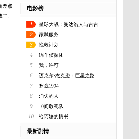
商差点
电影榜
成了。
1
星球大战：曼达洛人与古古
2
家弑服务
3
挽救计划
4
绵羊侦探团
5
我，许可
6
迈克尔·杰克逊：巨星之路
7
寒战1994
8
消失的人
9
10间敢死队
10
给阿嬷的情书
最新剧情