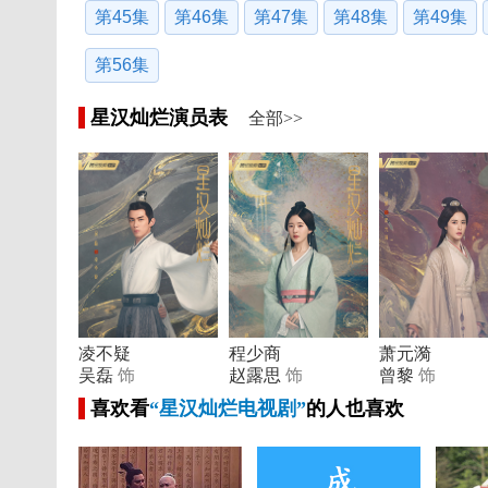
第45集
第46集
第47集
第48集
第49集
第56集
星汉灿烂演员表
全部>>
凌不疑
程少商
萧元漪
吴磊
饰
赵露思
饰
曾黎
饰
喜欢看
“星汉灿烂电视剧”
的人也喜欢