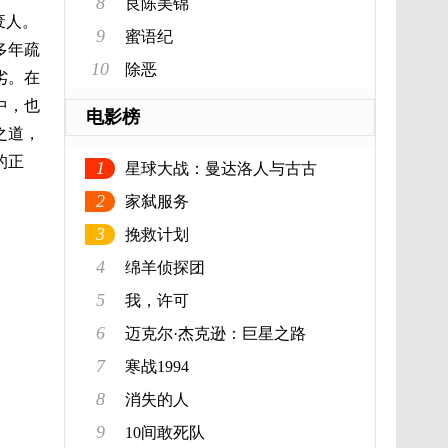
8
良陈美锦
废人。
9
蜜语纪
多年疏
10
除恶
劣。在
中，也
电影榜
之道，
的正
1
星球大战：曼达洛人与古古
2
家弑服务
3
挽救计划
4
绵羊侦探团
5
我，许可
6
迈克尔·杰克逊：巨星之路
7
寒战1994
8
消失的人
9
10间敢死队