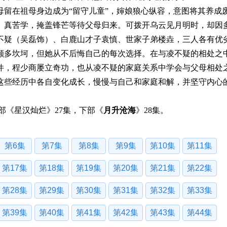
母留在祖母身边成为“留守儿童”，婶娘狼心纵容，意图将其养成
、真苦学，掩盖锋芒等待父母归来。可拨开乌云见月明时，却因
不疑（吴磊饰）、白鹿山才子袁慎、世家子弟楼垚，三人各有优
颇多坎坷，但她从不后悔自己的每次选择。在与凌不疑的相处之
件，程少商屡立奇功，也从凌不疑的家庭关系中学会与父母相处
这些经历中各自变化成长，慢慢与自己和家庭和解，并坚守内心
部《星汉灿烂》27集，下部《
月升沧海
》28集。
第6集
第7集
第8集
第9集
第10集
第11集
第17集
第18集
第19集
第20集
第21集
第22集
第28集
第29集
第30集
第31集
第32集
第33集
第39集
第40集
第41集
第42集
第43集
第44集