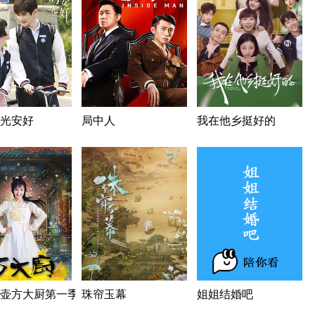
光安好
局中人
我在他乡挺好的
壶方大厨第一季
珠帘玉幕
姐姐结婚吧