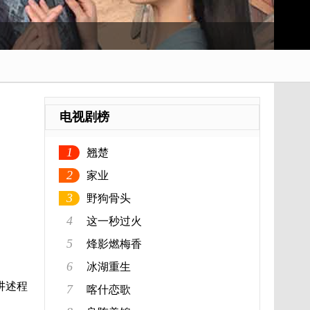
电视剧榜
1
翘楚
2
家业
3
野狗骨头
4
这一秒过火
5
烽影燃梅香
6
冰湖重生
讲述程
7
喀什恋歌