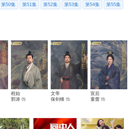
第50集
第51集
第52集
第53集
第54集
第55集
程始
文帝
宣后
郭涛
饰
保剑锋
饰
童蕾
饰