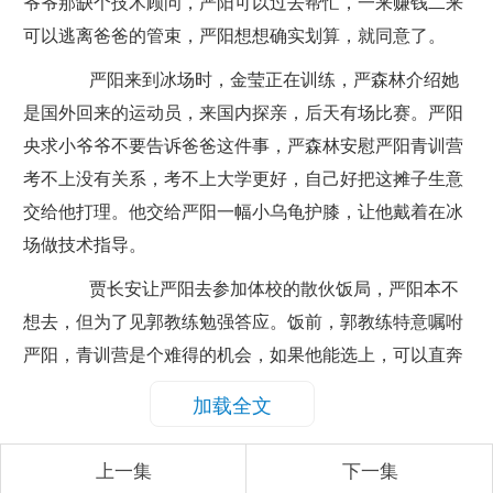
爷爷那缺个技术顾问，严阳可以过去帮忙，一来赚钱二来
可以逃离爸爸的管束，严阳想想确实划算，就同意了。
严阳来到冰场时，金莹正在训练，严森林介绍她
是国外回来的运动员，来国内探亲，后天有场比赛。严阳
央求小爷爷不要告诉爸爸这件事，严森林安慰严阳青训营
考不上没有关系，考不上大学更好，自己好把这摊子生意
交给他打理。他交给严阳一幅小乌龟护膝，让他戴着在冰
场做技术指导。
贾长安让严阳去参加体校的散伙饭局，严阳本不
想去，但为了见郭教练勉强答应。饭前，郭教练特意嘱咐
严阳，青训营是个难得的机会，如果他能选上，可以直奔
奥运赛场，严阳是自己带过学生里最有天份的，他爸爸的
加载全文
话固然不错，保护儿子的心情也能理解，但如果严阳热爱
短道速滑，就不要给自己留下遗憾。郭教练给了严阳青训
上一集
下一集
营报名表，希望他做出正确的选择。