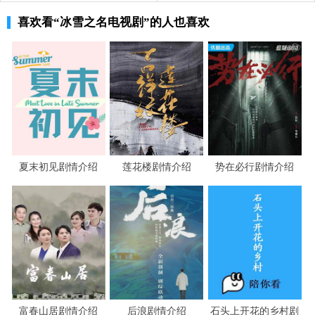
喜欢看
“冰雪之名电视剧”
的人也喜欢
饭后，严阳独自伫立在立交桥上，想起去年的选
拔赛他因迟到错失机会，被队友们骂做逃兵，生气平时郭
教练重点培养他，把他们当陪练，没想到他却是个怂蛋！
严阳不想回家，去了小爷爷的冰场，金莹也在，她练完出
门时看到有个小朋友要送给严阳一枚奖牌做礼物，说妈妈
让自己谢谢他，他第一次滑冰时曾怕摔跤想放弃，是严阳
给他绑上了小乌龟护膝，并一次次耐心地教他鼓励他，也
夏末初见剧情介绍
莲花楼剧情介绍
势在必行剧情介绍
使他有了今天的成绩，金阳鼓励小男孩以后一定努力坚
持，二人约定一起拿金牌！小男孩走后，金莹过去给严阳
打了个招呼，称赞他滑得不错，有机会一起！
高考成绩出来了，严阳回来看到父母严肃的表
情，以为考砸了，正千言万语想词安慰他们，没想到妈妈
流着泪告诉他上一本线了！严阳想去北京上大学，爸爸给
他选了东北工商大学，严阳面无表情地进了卧室，丢下一
富春山居剧情介绍
后浪剧情介绍
石头上开花的乡村剧