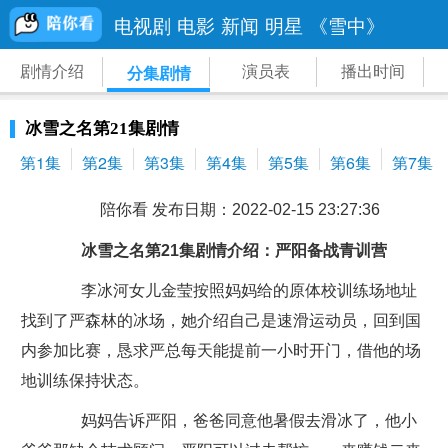
电视剧
电影
新闻
明星
《雪中》
剧情介绍
演员表
播出时间
分集剧情
冰雪之名第21集剧情
第1集
第2集
第3集
第4集
第5集
第6集
第7集
陪你看 发布日期：2022-02-15 23:27:36
冰雪之名第21集剧情介绍：严阳备战青训营
李冰河女儿金莹按照妈妈给的原体校训练场地址
找到了严森林的冰场，她介绍自己是速滑运动员，回到国
内参加比赛，恳求严总每天能提前一小时开门，借他的场
地训练保持状态。
妈妈告诉严阳，爸爸同意他暑假去滑冰了，他小