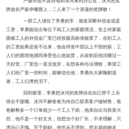
严振华迫不及待地和冰河来到办公室，冰河把奖
牌放在严振华嘴唇上，二人来了一个浪漫的奖牌吻！
一群工人堵住了李勇的车，催发买断补偿金或是
工资，李勇能说出每位下岗工人的家庭情况，告之对家庭
困难工人的补偿金厂里已经按最高标准核算了，在职工人
的工资如果还发不出来，他会停发中层以上干部的薪，工
人们的困境他感同身受也心急如焚，从改制后他没睡过一
天好觉，厂里也一直没放弃，在想各种办法增收，希望工
人们给厂里一些时间，能够信任他，李勇向大家鞠躬道
谢，工人们潸然泪下。
回到家里，李勇把冰河的奖牌挂在自己脖子上乐
得合不拢嘴。冰河不解爸爸为何自己联系客户做销售，爸
爸解释多一个订单就少一个工人下岗，他亲自出马胜算大
些，他不是一个好丈夫，但想当个好厂长，不求理解，只
求问心无愧。至于妈妈，他也从不埋怨，想走就由她走