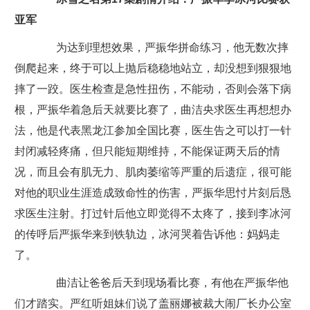
亚军
为达到理想效果，严振华拼命练习，他无数次摔
倒爬起来，终于可以上抛后稳稳地站立，却没想到狠狠地
摔了一跤。医生检查是急性扭伤，不能动，否则会落下病
根，严振华着急后天就要比赛了，曲洁央求医生再想想办
法，他是代表黑龙江参加全国比赛，医生告之可以打一针
封闭减轻疼痛，但只能短期维持，不能保证两天后的情
况，而且会有肌无力、肌肉萎缩等严重的后遗症，很可能
对他的职业生涯造成致命性的伤害，严振华思忖片刻后恳
求医生注射。打过针后他立即觉得不太疼了，接到李冰河
的传呼后严振华来到铁轨边，冰河哭着告诉他：妈妈走
了。
曲洁让爸爸后天到现场看比赛，有他在严振华他
们才踏实。严红听姐妹们说了盖丽娜被裁大闹厂长办公室