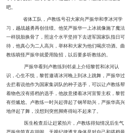
吧。
省体工队，卢教练号召大家向严振华和李冰河学
习，越战越勇再创佳绩。他笑严振华一上冰就像施了魔法
一样脱胎换骨了，照这个水平坚持下去进军国家队指日可
待，他真心为二人高兴，举杯和大家为他们喝庆功酒。曲
教练嗔怪严振华就爱用险招，以后要多听教练的。
严振华看到卢教练到邻桌上介绍黎哲和冰河认
识，心生不悦，黎哲邀请冰河晚上到冰上跳舞，严振华过
去拦着说他作为国家集训队的种子选手，可以让卢教练帮
着物色没有搭档的选手，他故意搂着冰河宣誓主权，黎哲
有些尴尬。卢教练一时兴起弹起了钢琴助兴，严振华高兴
地伴起了舞，没想到突然脚疼得站不起来了。
医生检查后让赶紧拍片，卢教练得知情况后生气
严振华简直在胡闹，无视纪律透支身体是对自己和搭档最