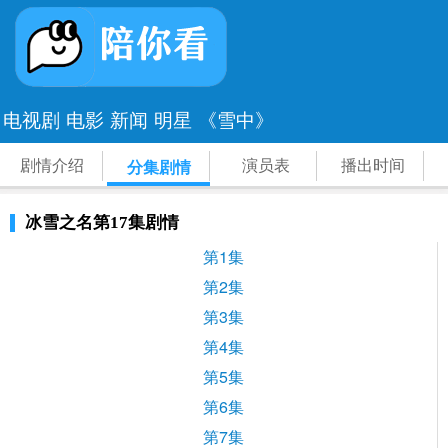
电视剧
电影
新闻
明星
《雪中》
剧情介绍
演员表
播出时间
分集剧情
冰雪之名第17集剧情
第1集
第2集
第3集
第4集
第5集
第6集
第7集