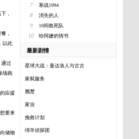
7
寒战1994
高下，
8
消失的人
9
10间敢死队
聚餐，
10
给阿嬷的情书
，以此
最新剧情
。通过
星球大战：曼达洛人与古古
操场跑
家弑服务
翘楚
的应援
家业
想要来
挽救计划
绵羊侦探团
向储物