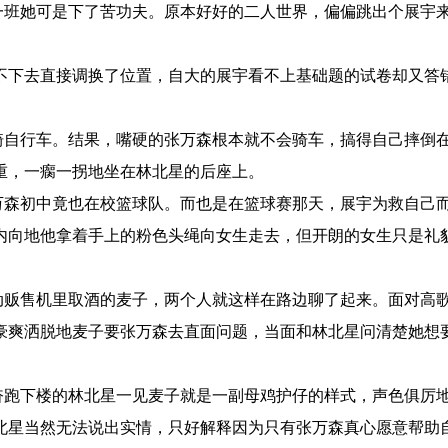
班她可是下了苦功夫。原本好好的二人世界，偏偏跳出个展宇
不下去直接调换了位置，自大的展宇看不上基础题的试卷却又答
自行车。结果，嘴硬的张万森根本就不会骑车，搞得自己摔倒
重，一瘸一拐地坐在林北星的后座上。
森初中竟也在校篮球队。而也是在篮球赛那天，展宇为救自己
内向地他拿着手上的粉色头绳向女生走去，但开朗的女生只是礼
贩售机里取酒的麦子，两个人就这样在路边聊了起来。面对高
豪爽洒脱地麦子要张万森去直面问题，当面和林北星问清楚她想
。
跑下楼的林北星一见麦子就是一副母鸡护仔的样式，声色俱厉
北星当然无法说出实情，只好解释因为只有张万森真心愿意帮助