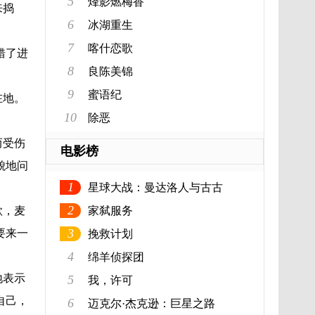
5
烽影燃梅香
来捣
6
冰湖重生
7
喀什恋歌
错了进
8
良陈美锦
9
蜜语纪
在地。
10
除恶
而受伤
电影榜
貌地问
1
星球大战：曼达洛人与古古
2
歌，麦
家弑服务
3
要来一
挽救计划
4
绵羊侦探团
地表示
5
我，许可
自己，
6
迈克尔·杰克逊：巨星之路