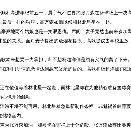
顺利考进年纪前五十，展宇气不过要约张万森在篮球场上一决
去最后一排的独座，高万森如愿以偿和林北星坐在一起。
豪爽地两个姑娘也是一笑泯恩仇。席间，麦子竟然也前来参加
北星的关系。面对麦子提出的放烟花提议，高歌提议去学校里放
歌本来想要一力承担，却不想杨超洋倒是颇有义气的留了下来
是在利用所谓的恋情达到惹怒父亲的目的。高歌和杨超洋被罚在
还在傻傻等着林北星一起走，而林北星却在为他精心准备篮球赛
内心也开始触动。
浑浊不堪不能再用。林北星着急重新制作条幅，罪魁祸首韩藤藤
在储物室内。
声为张万森加油，却被卡在窗栏上十分危险。张万森放弃比赛奔