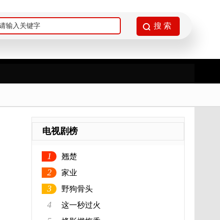
电视剧榜
1
翘楚
2
家业
3
野狗骨头
4
这一秒过火