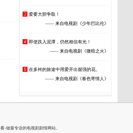
3
爱要大胆争取！
—— 来自电视剧
《少年巴比伦》
4
即使跌入泥潭，仍然相信有光！
—— 来自电视剧
《微暗之火》
5
在多舛的旅途中用爱开出倔强的花。
—— 来自电视剧
《春色寄情人》
你看-做最专业的电视剧剧情网站。