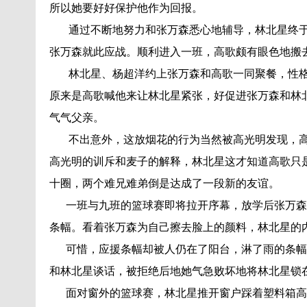
所以她要好好保护他作为回报。
通过不断地努力和张万森悉心地辅导，林北星终于
张万森就此应战。顺利进入一班，高歌颇有眼色地搬
林北星、杨超洋约上张万森和高歌一同聚餐，性格
原来是高歌喊他来让林北星紧张，好促进张万森和林
气气父亲。
不出意外，这放烟花的行为当然被高光明发现，高
高光明的训斥和麦子的解释，林北星这才知道高歌只
十圈，两个难兄难弟倒是达成了一段新的友谊。
一班与九班的篮球赛即将拉开序幕，放学后张万森
条幅。看着张万森为自己擦去脸上的颜料，林北星的
可惜，应援条幅却被人仍在了阳台，淋了雨的条幅
和林北星谈话，被拒绝后地她气急败坏地将林北星锁
面对窗外的篮球赛，林北星推开窗户踩着塑料箱高