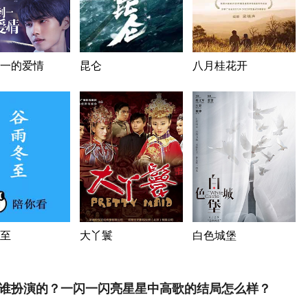
一的爱情
昆仑
八月桂花开
至
大丫鬟
白色城堡
谁扮演的？一闪一闪亮星星中高歌的结局怎么样？