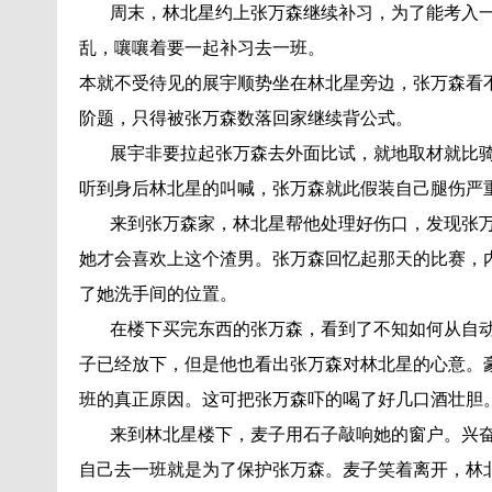
周末，林北星约上张万森继续补习，为了能考入一
乱，嚷嚷着要一起补习去一班。
本就不受待见的展宇顺势坐在林北星旁边，张万森看
阶题，只得被张万森数落回家继续背公式。
展宇非要拉起张万森去外面比试，就地取材就比骑
听到身后林北星的叫喊，张万森就此假装自己腿伤严
来到张万森家，林北星帮他处理好伤口，发现张万
她才会喜欢上这个渣男。张万森回忆起那天的比赛，
了她洗手间的位置。
在楼下买完东西的张万森，看到了不知如何从自动
子已经放下，但是他也看出张万森对林北星的心意。
班的真正原因。这可把张万森吓的喝了好几口酒壮胆
来到林北星楼下，麦子用石子敲响她的窗户。兴奋
自己去一班就是为了保护张万森。麦子笑着离开，林