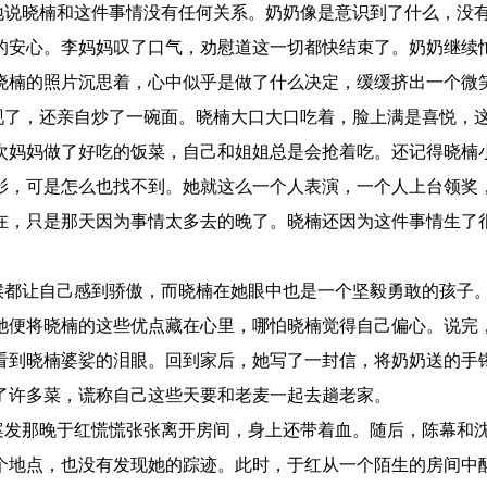
说晓楠和这件事情没有任何关系。奶奶像是意识到了什么，没
的安心。李妈妈叹了口气，劝慰道这一切都快结束了。奶奶继续
晓楠的照片沉思着，心中似乎是做了什么决定，缓缓挤出一个微
了，还亲自炒了一碗面。晓楠大口大口吃着，脸上满是喜悦，
次妈妈做了好吃的饭菜，自己和姐姐总是会抢着吃。还记得晓楠
影，可是怎么也找不到。她就这么一个人表演，一个人上台领奖
在，只是那天因为事情太多去的晚了。晓楠还因为这件事情生了
都让自己感到骄傲，而晓楠在她眼中也是一个坚毅勇敢的孩子
她便将晓楠的这些优点藏在心里，哪怕晓楠觉得自己偏心。说完
看到晓楠婆娑的泪眼。回到家后，她写了一封信，将奶奶送的手
了许多菜，谎称自己这些天要和老麦一起去趟老家。
发那晚于红慌慌张张离开房间，身上还带着血。随后，陈幕和
个地点，也没有发现她的踪迹。此时，于红从一个陌生的房间中