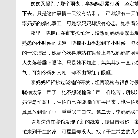
奶奶又提到了那个雨夜，李妈妈赶紧打断，坚定地
下去。只是这件事情一天没有结果，自己就没有一天
李妈妈的婚礼事宜，可是李妈妈却没有心思。她拿着
夜里，晓楠正在夜市摊忙活，没想到妈妈竟然出现
熟悉的小时候的味道。晓楠不由得想到了小时候，每
的一次演出，她满心欢喜地站在舞台上寻找妈妈的身
人失落着垂下眼眸。只是她不知道，妈妈其实一直都
气，可如今得知真相，却不由得红了眼眶。
李妈妈轻轻拂过晓楠的碎发，坦言晓楠有很多时候
晓楠太像自己了，她不想晓楠像自己一样吃苦，所以
妈便急忙离开，生怕自己在晓楠面前哭出来，也生怕
翼翼放到盒子中，重重叹了口气。第二天，李妈妈买
陈幕这边在宾馆发现了新的线索，据目击者称，案
忙来到于红的家，可屋里却没人。找了于红常去的几