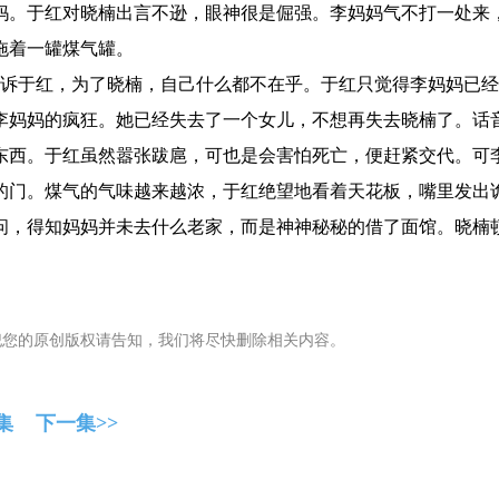
妈。于红对晓楠出言不逊，眼神很是倔强。李妈妈气不打一处来
拖着一罐煤气罐。
诉于红，为了晓楠，自己什么都不在乎。于红只觉得李妈妈已经
李妈妈的疯狂。她已经失去了一个女儿，不想再失去晓楠了。话
东西。于红虽然嚣张跋扈，可也是会害怕死亡，便赶紧交代。可
的门。煤气的气味越来越浓，于红绝望地看着天花板，嘴里发出
问，得知妈妈并未去什么老家，而是神神秘秘的借了面馆。晓楠
犯您的原创版权请告知，我们将尽快删除相关内容。
集
下一集>>