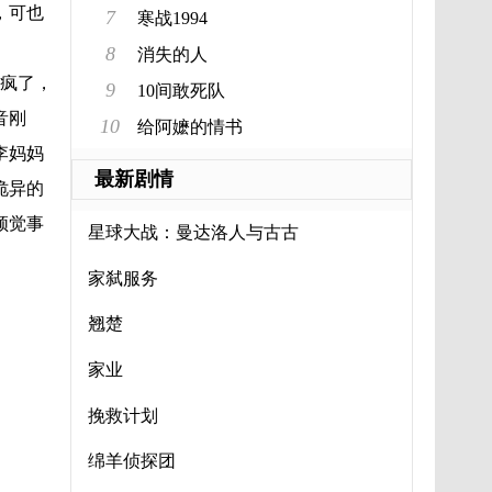
，可也
7
寒战1994
8
消失的人
疯了，
9
10间敢死队
音刚
10
给阿嬷的情书
李妈妈
最新剧情
诡异的
顿觉事
星球大战：曼达洛人与古古
家弑服务
翘楚
家业
挽救计划
绵羊侦探团