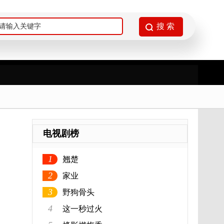
电视剧榜
1
翘楚
2
家业
3
野狗骨头
4
这一秒过火