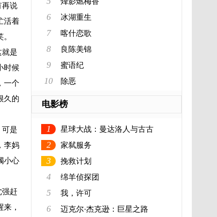
5
烽影燃梅香
有再说
6
冰湖重生
忙活着
7
喀什恋歌
笑。
8
良陈美锦
这就是
9
蜜语纪
小时候
10
除恶
，一个
很久的
电影榜
1
星球大战：曼达洛人与古古
。可是
2
，李妈
家弑服务
3
镯小心
挽救计划
4
绵羊侦探团
沈强赶
5
我，许可
醒来，
6
迈克尔·杰克逊：巨星之路