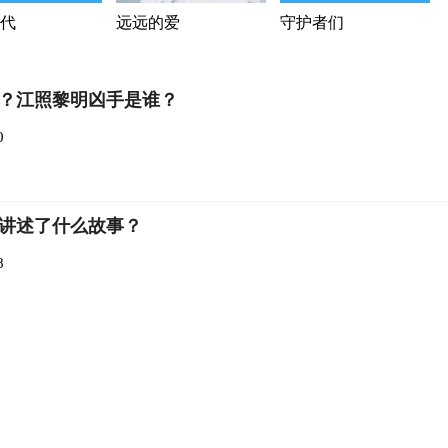
代
远远的爱
守护者们
？江照黎明凶手是谁？
0
讲述了什么故事？
8