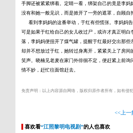
手脚还被紧紧绑着。定睛一看，绑架自己的竟是李妈
没有和她一般见识，而是掀开了一旁的遮罩，自顾自
看到李妈妈的这番举动，于红有些慌张。李妈妈告
可是如果于红给自己的女儿收过尸，或许才真正明白
落，李妈妈便扭开了煤气罐，提醒于红最好交出那些
却并不想放过于红，她转过身离开，紧紧关上了房间
笑声。晓楠见老麦在家门外徘徊不定，便赶紧上前询
情不妙，赶忙往面馆赶去。
免责声明：以上内容源自网络，版权归原作者所有，如有侵
<<上一
喜欢看
“江照黎明电视剧”
的人也喜欢