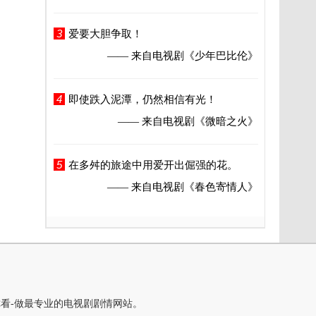
3
爱要大胆争取！
—— 来自电视剧
《少年巴比伦》
4
即使跌入泥潭，仍然相信有光！
—— 来自电视剧
《微暗之火》
5
在多舛的旅途中用爱开出倔强的花。
—— 来自电视剧
《春色寄情人》
你看-做最专业的电视剧剧情网站。