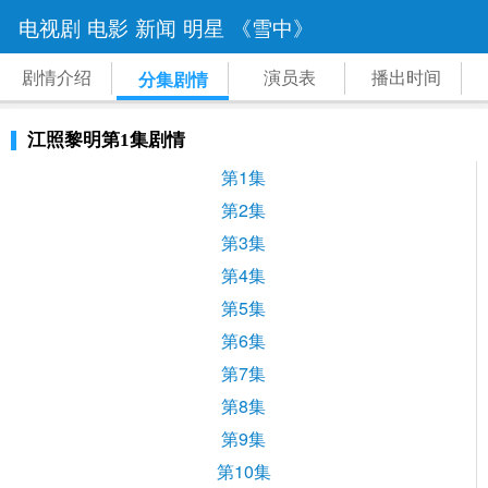
电视剧
电影
新闻
明星
《雪中》
剧情介绍
演员表
播出时间
分集剧情
江照黎明第1集剧情
第1集
第2集
第3集
第4集
第5集
第6集
第7集
第8集
第9集
第10集