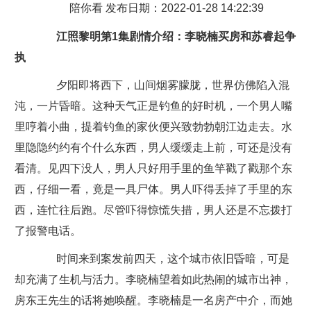
陪你看 发布日期：2022-01-28 14:22:39
江照黎明第1集剧情介绍：李晓楠买房和苏睿起争
执
夕阳即将西下，山间烟雾朦胧，世界仿佛陷入混
沌，一片昏暗。这种天气正是钓鱼的好时机，一个男人嘴
里哼着小曲，提着钓鱼的家伙便兴致勃勃朝江边走去。水
里隐隐约约有个什么东西，男人缓缓走上前，可还是没有
看清。见四下没人，男人只好用手里的鱼竿戳了戳那个东
西，仔细一看，竟是一具尸体。男人吓得丢掉了手里的东
西，连忙往后跑。尽管吓得惊慌失措，男人还是不忘拨打
了报警电话。
时间来到案发前四天，这个城市依旧昏暗，可是
却充满了生机与活力。李晓楠望着如此热闹的城市出神，
房东王先生的话将她唤醒。李晓楠是一名房产中介，而她