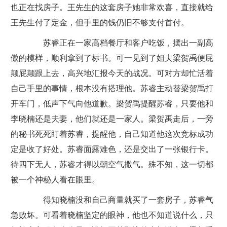
也正在找房子。王先生的这套房子她非常欢喜，直接就给
王先生付了定金，但手里的钱仍旧不够支付首付。
苏睿正在一家高档餐厅和客户吃饭，摆出一副高
傲的模样，顺利拿到了标书。可一见到了姐夫梁贺禹便屁
颠屁颠跟上去，高兴地汇报今天的战况。可对方却忙活着
自己手里的事情，根本没有搭理他。苏睿主动替梁贺禹打
开车门，低声下气向他道歉。梁贺禹提醒苏睿，只要他和
李晓楠还是夫妻，他们就还是一家人。梁贺禹走后，一旁
的秘书死死盯着苏睿，提醒他，自己知道他这次竞标成功
定是收了好处。苏睿面露难色，还是交出了一张银行卡。
待四下无人，苏睿才得以朝空气撒气。殊不知，这一切都
被一个神秘人看在眼里。
得知晓楠没和自己商量就买了一套房子，苏睿气
急败坏。可看着晓楠坚定的眼神，他也不知道说什么，只