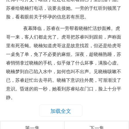
苏睿给晓楠打电话，说要去接她。一旁的于红听到顿黑了
脸，看着眼前关于怀孕的信息若有所思。
夜幕降临，苏睿在一旁帮着晓楠忙活炒面摊。虎
哥一来，客人们都走光了。虎哥把苏睿叫到跟前，声称面
里有死苍蝇。晓楠知道虎哥这是故意找茬，但还是给虎哥
一桌免了单，免了不必要的麻烦。深夜，趁晓楠熟睡，苏
睿悄悄拿过晓楠的手机，似乎做了什么坏事，满脸心虚。
晓楠梦到自己陷入水中，如何也叫不出声。见晓楠咳嗽不
已，苏睿赶忙出去寻药。晓楠下意识往外爬，可渐渐没了
意识。昏迷的前一秒，她看到苏睿站在门口，脸上十分平
静。
加载全文
第一集
下一集