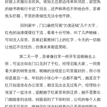
好披上衣服出去吹风。谁知王总那边传来坏消息，梁贺禹
的秘书将银行卡还了回去，还声称再也不和他合作。苏睿
焦头烂额，手里的香烟也无法令他平静。
回到家中，门口赫然写着“欠债还钱”几个大字，
红色的油漆缓缓往下流，看着十分可怖。叫了几声晓楠，
可却没人应答。苏睿赶紧擦掉门上的红字，今天的一切都
让他忍不住忧伤，仿佛未来都是黑暗。
第二天一早，苏睿像往常一样开车送晓楠去上
班，可这次却在门口见到了于红。经理召集大家，一同查
看大家的销售业绩。晓楠的业绩是公司里最好的，而小张
却是最后一名。年轻的小张心中一点都不服气，她直言于
红只知道坐在办公室里，都没见出去见过客户。经理给小
张泼了一盆冷水，提醒她于红家里有拆迁房，她不需要出
门都能拿到业绩。转眼就到了下班时间，公司的每个人都
忙得不可开交，唯独于红还在钻研着自己手里的指甲油。