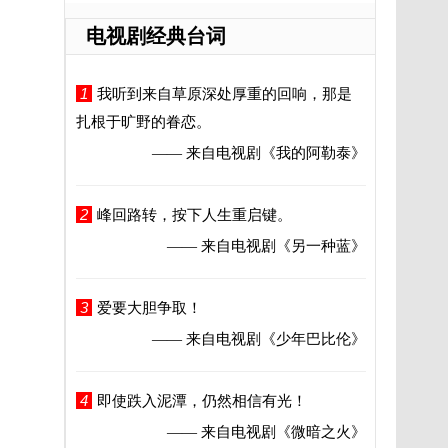
电视剧经典台词
1
我听到来自草原深处厚重的回响，那是
扎根于旷野的眷恋。
—— 来自电视剧
《我的阿勒泰》
2
峰回路转，按下人生重启键。
—— 来自电视剧
《另一种蓝》
3
爱要大胆争取！
—— 来自电视剧
《少年巴比伦》
4
即使跌入泥潭，仍然相信有光！
—— 来自电视剧
《微暗之火》