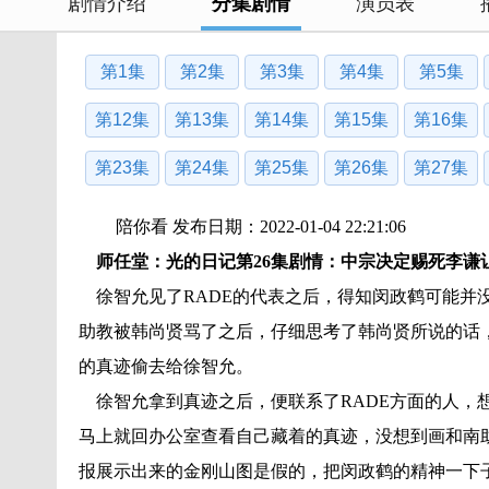
剧情介绍
分集剧情
演员表
第1集
第2集
第3集
第4集
第5集
第12集
第13集
第14集
第15集
第16集
第23集
第24集
第25集
第26集
第27集
陪你看 发布日期：2022-01-04 22:21:06
师任堂：光的日记第26集剧情：中宗决定赐死李谦
徐智允见了RADE的代表之后，得知闵政鹤可能并
助教被韩尚贤骂了之后，仔细思考了韩尚贤所说的话
的真迹偷去给徐智允。
徐智允拿到真迹之后，便联系了RADE方面的人，
马上就回办公室查看自己藏着的真迹，没想到画和南助
报展示出来的金刚山图是假的，把闵政鹤的精神一下