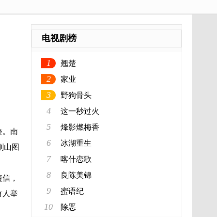
电视剧榜
1
翘楚
2
家业
3
野狗骨头
4
这一秒过火
5
烽影燃梅香
迹。南
6
冰湖重生
刚山图
7
喀什恋歌
8
良陈美锦
短信，
9
蜜语纪
有人举
10
除恶