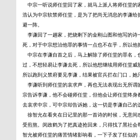
中宗一听说师任堂回了家，就马上派人将师任堂的家
浩认为中宗软禁师任堂，是为了把尚无消息的李谦给
避一阵。
李谦回了一趟家，把烧剩下的金刚山图和他写的诗一
死，对于中宗想治他罪的事情一点也不在乎，所以他
中宗在李谦自首之后，马上解除了师任堂的罪名，也
过，不想轻易让李谦去死，所以他想继续用师任堂威
所以跑到义禁府要见李谦，结果被官兵拦在门口，她
李谦听到师任堂的哀求声，再也无法表现出无所谓的
宗告诉李谦，他不会碰师任堂，但他会让师任堂终身
去哀求中宗，可中宗却告诉她，这一切是李谦自己的
徐智允在看夹在日记里的那一首诗的时候，无意间感
受煎熬。闵政鹤为了把真迹抢回来，只得找了黑社会
智允被师任堂的痛苦情绪影响着，一下子发了狂似的