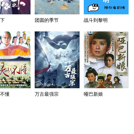
下
团圆的季节
战斗到黎明
不懂
万古最强宗
哑巴新娘