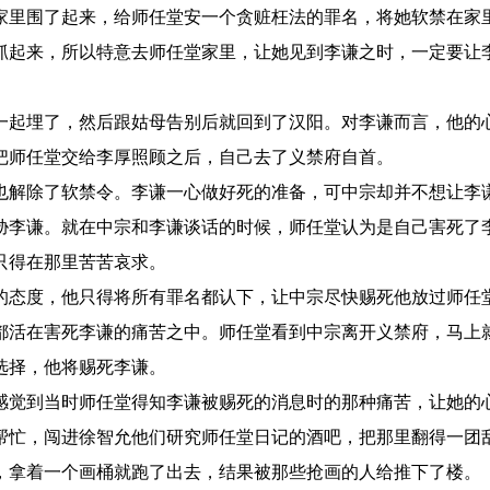
里围了起来，给师任堂安一个贪赃枉法的罪名，将她软禁在家
抓起来，所以特意去师任堂家里，让她见到李谦之时，一定要让
起埋了，然后跟姑母告别后就回到了汉阳。对李谦而言，他的
把师任堂交给李厚照顾之后，自己去了义禁府自首。
解除了软禁令。李谦一心做好死的准备，可中宗却并不想让李
胁李谦。就在中宗和李谦谈话的时候，师任堂认为是自己害死了
只得在那里苦苦哀求。
态度，他只得将所有罪名都认下，让中宗尽快赐死他放过师任
都活在害死李谦的痛苦之中。师任堂看到中宗离开义禁府，马上
选择，他将赐死李谦。
觉到当时师任堂得知李谦被赐死的消息时的那种痛苦，让她的
帮忙，闯进徐智允他们研究师任堂日记的酒吧，把那里翻得一团
，拿着一个画桶就跑了出去，结果被那些抢画的人给推下了楼。