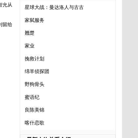
智允从
星球大战：曼达洛人与古古
家弑服务
利留给
翘楚
家业
挽救计划
绵羊侦探团
野狗骨头
蜜语纪
良陈美锦
喀什恋歌