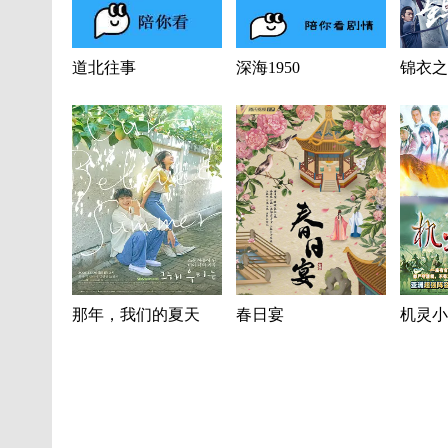
道北往事
深海1950
锦衣之
那年，我们的夏天
春日宴
机灵小