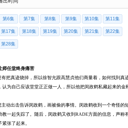
播出时间
第6集
第7集
第8集
第9集
第10集
第11集
第17集
第18集
第19集
第20集
第21集
第22集
第28集
让师任堂终身痛苦
没有把真迹烧掉，所以徐智允跟高慧贞他们商量着，如何找到真
，认为自己应该堂堂正正做一人，所以他把闵政鹤私藏起来的金
想主动出击告诉闵政鹤，画被偷的事情。闵政鹤收到一个奇怪的
教一起失踪了。随后，闵政鹤又收到RADE方面的信息，声称
子紧张了起来。