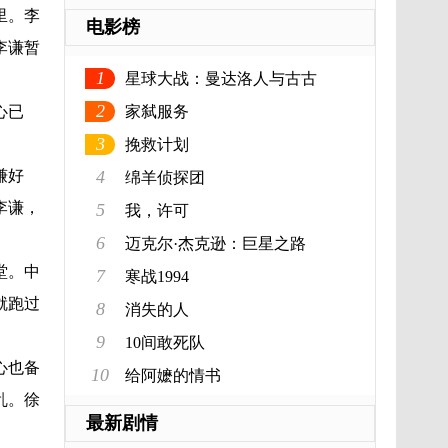
里。李
电影榜
李谦暂
1
星球大战：曼达洛人与古古
2
心已
家弑服务
3
挽救计划
谦好
4
绵羊侦探团
李谦，
5
我，许可
6
迈克尔·杰克逊：巨星之路
堂。中
7
寒战1994
就跑过
8
消失的人
9
10间敢死队
心也备
10
给阿嬷的情书
乱。徐
最新剧情